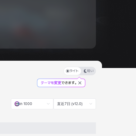
ライト
暗い
テーマを変更
できます。
in 1000
直近7日 (v12.0)