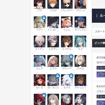
アヤ
アルダ
アレックス
アロンソ
ル
イアン
イシュトヴァーン
イレム
ウィリアム
スター
ピック
エイデン
エキオン
エステル
エマ
#
205
엘레이
2 ル
エレナ
エヴァ
カティア
カミロ
#
3341
カーラ
ガーネット
キアラ
キャッシー
신데스
2 ル