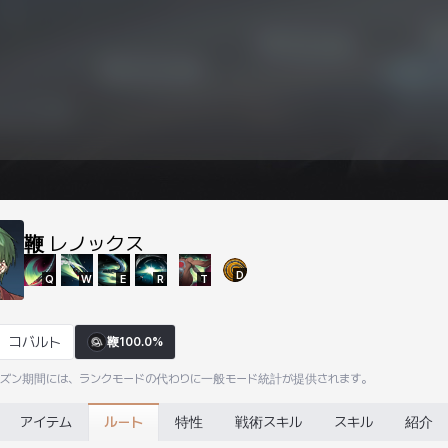
鞭
レノックス
D
Q
W
E
R
T
コバルト
鞭
100.0%
ーズン期間には、ランクモードの代わりに一般モード統計が提供されます。
ルート
アイテム
特性
戦術スキル
スキル
紹介