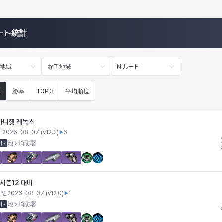
ート統計
ト地域
終了地域
N ルート
率
勝率
TOP 3
平均順位
바니햇 레녹스
드
2026-08-07
(v
12.0
)
6
ート
池
消防署
시즌12 대비
나인
2026-08-07
(v
12.0
)
1
ート
池
消防署