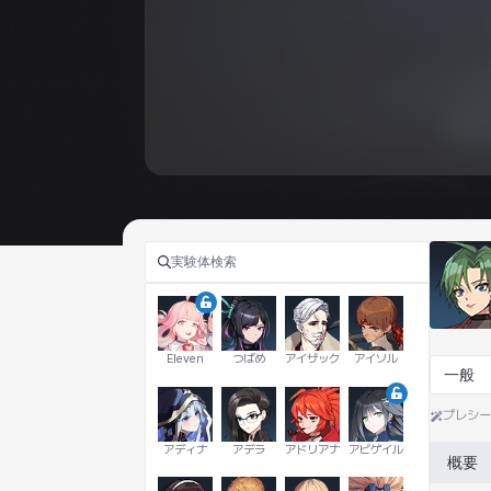
Eleven
つばめ
アイザック
アイソル
一般
プレシ
アディナ
アデラ
アドリアナ
アビゲイル
概要