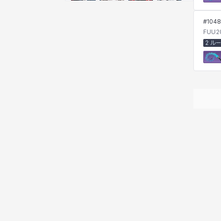
クレイヴァー
クロエ
ケネス
コラライン
#
1048
FUU
2
2 ル
ザヒル
シウカイ
シセラ
シャーロット
シュリン
シルヴィア
ジェニー
ジャッキー
スア
セリーヌ
タジア
ダイリン
ダニエル
ダルコ
ティア
テオドール
デビー&マーリン
ナタポン
ナディン
ニア