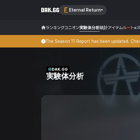
Eternal Return
ランキング
ユニオン
実験体分析
統計
アイテム
ルート
e
The Season 11 Report has been updated. Check
DAK.GG
実験体分析