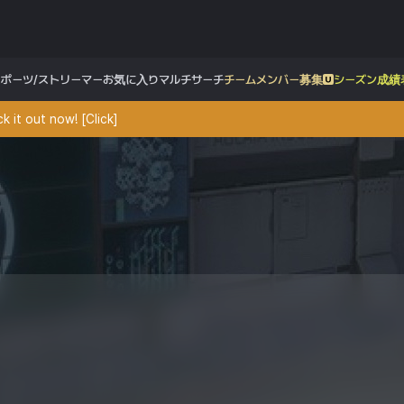
スポーツ/ストリーマー
お気に入り
マルチサーチ
チームメンバー募集
シーズン成績
 it out now! [Click]