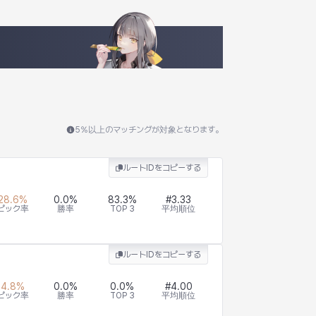
5％以上のマッチングが対象となります。
ルートIDをコピーする
28.6
%
0.0
%
83.3
%
#
3.33
ピック率
勝率
TOP 3
平均順位
ルートIDをコピーする
4.8
%
0.0
%
0.0
%
#
4.00
ピック率
勝率
TOP 3
平均順位