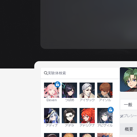
Eleven
つばめ
アイザック
アイソル
一般
プレシ
アディナ
アデラ
アドリアナ
アビゲイル
概要