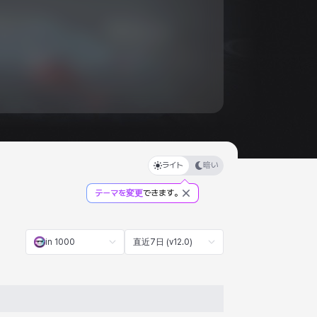
ライト
暗い
テーマを変更
できます。
in 1000
直近7日 (v12.0)