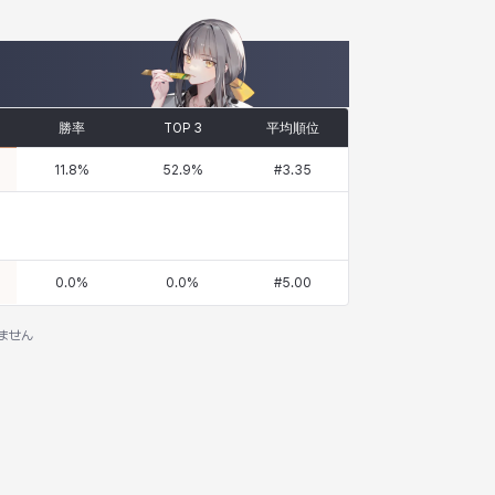
勝率
TOP 3
平均順位
11.8
%
52.9
%
#
3.35
0.0
%
0.0
%
#
5.00
ません