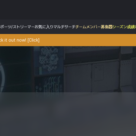
スポーツ/ストリーマー
お気に入り
マルチサーチ
チームメンバー募集
シーズン成績
 it out now! [Click]