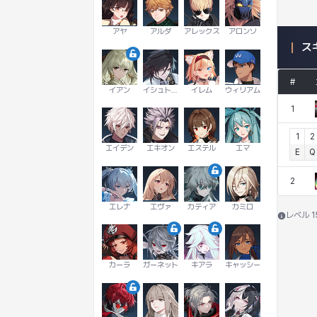
アヤ
アルダ
アレックス
アロンソ
ス
#
イアン
イシュトヴァーン
イレム
ウィリアム
1
1
2
エイデン
エキオン
エステル
エマ
E
Q
2
エレナ
エヴァ
カティア
カミロ
レベル 
カーラ
ガーネット
キアラ
キャッシー