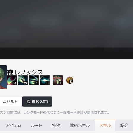
鞭
レノックス
D
Q
W
E
R
T
コバルト
鞭
100.0%
ーズン期間には、ランクモードの代わりに一般モード統計が提供されます。
スキル
アイテム
ルート
特性
戦術スキル
紹介