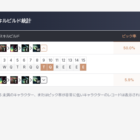
キルビルド統計
スキルビルド
ピック率
50.0
%
T
Q
E
W
3
4
5
6
7
8
9
10
11
12
13
14
15
W
Q
T
R
Q
Q
T
Q
R
E
E
E
E
5.9
%
Q
T
E
W
15 未満のキャラクター、またはピック率が非常に低いキャラクターのレコードは表示され