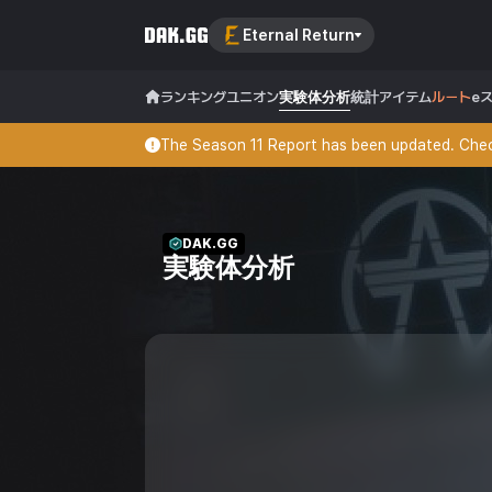
Eternal Return
ランキング
ユニオン
実験体分析
統計
アイテム
ルート
e
The Season 11 Report has been updated. Check
DAK.GG
実験体分析