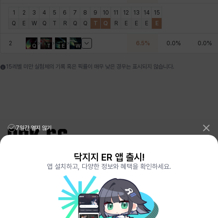
에스텔
에이든
에키온
엘레나
엠마
요한
1
2
3
4
5
6
7
8
9
10
11
12
13
14
15
Q
E
W
Q
T
R
Q
Q
T
Q
R
E
E
E
E
2
6.5
%
0.0
%
0.0
%
윌리엄
유민
유스티나
유키
이렘
이바
Q
T
E
W
15레벨 미만 실험체의 기록 혹은 픽률이 매우 낮은 경우는 표시되지 않습니다.
이슈트반
이안
일레븐
자히르
재키
제니
츠바메
카밀로
카티야
칼라
캐시
케네스
7일간 열지 않기
닥지지 ER 앱 출시!
리그오브레전드 전적검색 포로지지
PORO.GG
코렐라인
크레이버
클로에
키아라
타지아
테오도르
앱 설치하고, 다양한 정보와 혜택을 확인하세요.
전략적팀전투 TFT 전적검색 롤체지지
LOLCHESS.GG
메이플스토리 종합통계
MAPLE.GG
발로란트 전적검색
VALORANT.DAK.GG
배틀그라운드 전적검색
PUBG.DAK.GG
펜리르
펠릭스
프리야
피오라
피올로
하트
이터널 리턴 전적검색
ER.DAK.GG