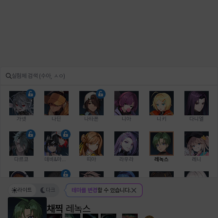
가넷
나딘
나타폰
니아
니키
다니엘
다르코
데비&마를렌
띠아
라우라
레녹스
레니
라이트
다크
테마를 변경
할 수 있습니다.
레온
로지
루크
르노어
리 다이린
리오
채찍
레녹스