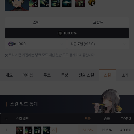
D
Q
W
E
R
T
마르티나
마이
마커스
매그너스
미르카
바냐
일반
코발트
100.0%
바바라
버니스
블레어
비앙카
비형
샬럿
in 1000
최근 7일 (v12.0)
프리 시즌 기간에는 랭크 모드 대신 일반 모드 통계가 제공됩니다.
셀린
쇼우
쇼이치
수아
슈린
시셀라
스킬
개요
아이템
루트
특성
전술 스킬
소개
실비아
아델라
아드리아나
아디나
아르다
아비게일
스킬 빌드 통계
아야
아이솔
아이작
알렉스
알론소
얀
#
스킬 빌드
픽률
승률
TOP 3
1
51.6
%
12.5
%
43.8
%
T
Q
E
W