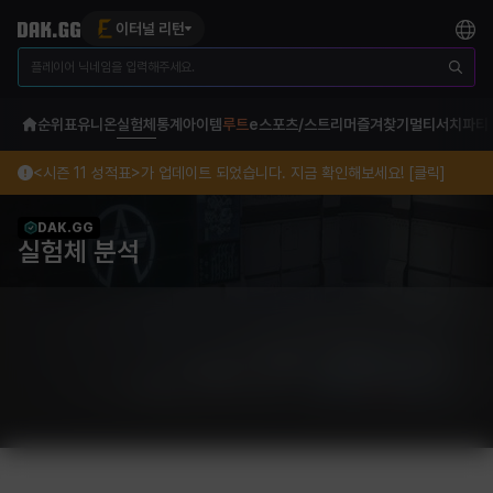
이터널 리턴
순위표
유니온
실험체
통계
아이템
루트
e스포츠/스트리머
즐겨찾기
멀티서치
파티
<시즌 11 성적표>가 업데이트 되었습니다. 지금 확인해보세요! [클릭]
DAK.GG
실험체 분석