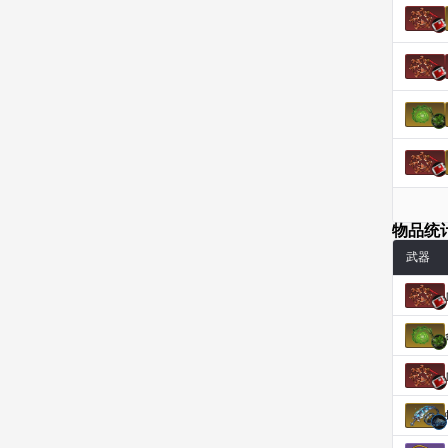
米爾卡
約翰
納塔朋
綾
翡翠
肯尼思
艾比蓋爾
艾琳娜
艾瑪
艾登
艾絲黛爾
艾薩克
物品统
武器
艾迪娜
芬里爾
芭芭拉
莉央
莉諾爾
菲利克斯
菲歐拉
萬尼亞