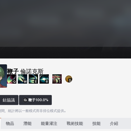
鞭子
倫諾克斯
D
Q
W
E
R
T
鈷協議
鞭子
100.0%
期間，統計將以一般模式而非排位模式提供。
物品
潛能
能量灌注
戰術技能
技能
介紹