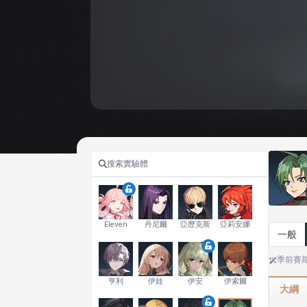
Eleven
丹尼爾
亞歷克斯
亞莉安娜
一般
季前賽
亨利
伊娃
伊安
伊索爾
大綱