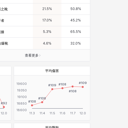
21.5
%
50.8
%
斯之靴
17.0
%
45.2
%
行者
5.3
%
65.5
%
護膝
防爆靴
4.6
%
32.0
%
查看更多
平均傷害
平均擊殺