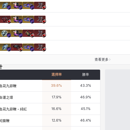
查看更多
计
選擇率
勝率
39.6
%
43.3
%
血花九節鞭
17.9
%
46.9
%
命運之環
16.6
%
45.1
%
血花九節鞭 - 緋紅
12.6
%
46.4
%
蛇腹鞭