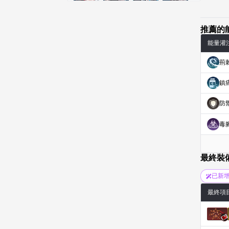
尤斯蒂娜
布萊爾
希爾維婭
希瑟拉
推薦的
能量灌
席琳
彰一
愛琳
慧珍
荊
鎮
揚
普里亞
李黛琳
查希爾
防禦
毒
梅
比安卡
洛茲
海因茨
最終裝
玹雨
珍妮
琪婭拉
瑪蒂娜
已新
最終項
皮奧洛
盧克
秀凱
秀雅