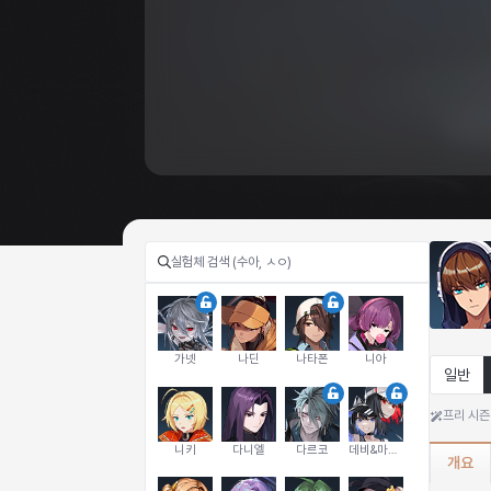
가넷
나딘
나타폰
니아
일반
프리 시즌
니키
다니엘
다르코
데비&마를렌
개요