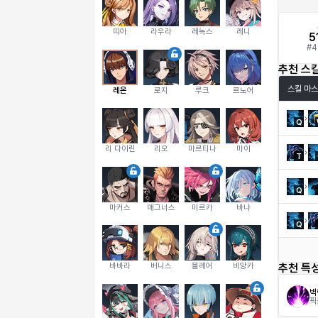
띠아
라우라
레녹스
레니
5
#
4
추천 스
스킬 마스
레온
로지
루크
르노어
Q
리 다이린
리오
마르티나
마이
T
Q
마커스
매그너스
미르카
바냐
Q
바바라
버니스
블레어
비앙카
추천 특
벽
픽