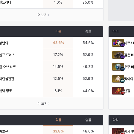
윈드러너
1.0
%
25.0
%
더 보기
픽률
승률
머리
43.6
%
54.5
%
성법의
페르소
17.2
%
52.9
%
엘프 드레스
검은 
14.5
%
49.2
%
퀸 오브 하트
우주 
12.5
%
52.9
%
이단심판관
백야의
핏빛 망토
변검
6.1
%
44.0
%
더 보기
픽률
승률
다리
33.8
%
48.6
%
파초선
픽시 