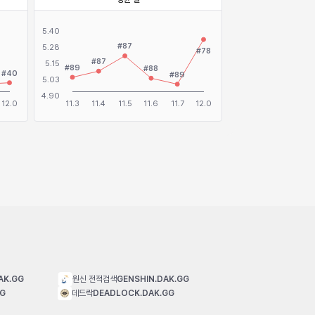
AK.GG
원신 전적검색
GENSHIN.DAK.GG
GG
데드락
DEADLOCK.DAK.GG