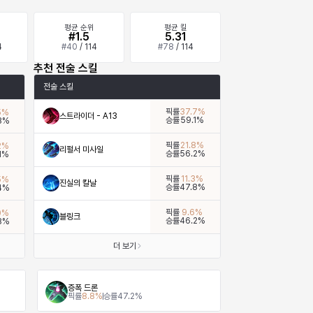
평균 순위
평균 킬
#1.5
5.31
4
#
40
/
114
#
78
/
114
추천 전술 스킬
전술 스킬
픽률
37.7
%
5
%
스트라이더 - A13
승률
59.1
%
3
%
픽률
21.8
%
2
%
리펄서 미사일
승률
56.2
%
1
%
픽률
11.3
%
5
%
진실의 칼날
승률
47.8
%
4
%
픽률
9.6
%
0
%
블링크
승률
46.2
%
8
%
더 보기
증폭 드론
픽률
8.8
%
승률
47.2
%