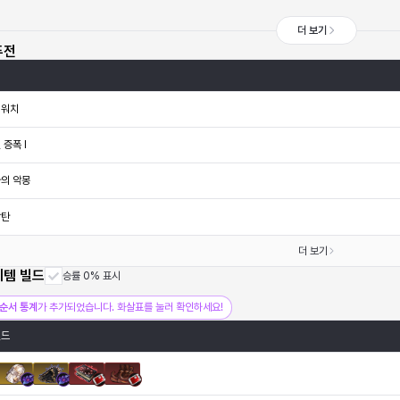
더 보기
퓨전
버워치
 증폭 I
의 악몽
갑탄
더 보기
이템 빌드
승률 0% 표시
순서 통계
가 추가되었습니다. 화살표를 눌러 확인하세요!
빌드