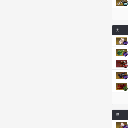
코렐라인
크레이버
클로에
키아라
타지아
테오도르
펜리르
펠릭스
옷
프리야
피오라
피올로
하트
헤이즈
헨리
현우
혜진
히스이
팔