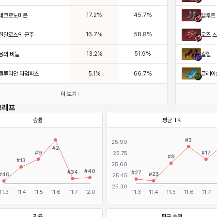
17.2
%
45.7
%
네크로노미콘
탭루트
16.7
%
58.8
%
틴달로스의 군주
로즈 
13.2
%
51.9
%
용의 비늘
킬힐
텔루리안 타임피스
글레이
5.1
%
66.7
%
더 보기
그래프
승률
평균 TK
픽률
평균 순위