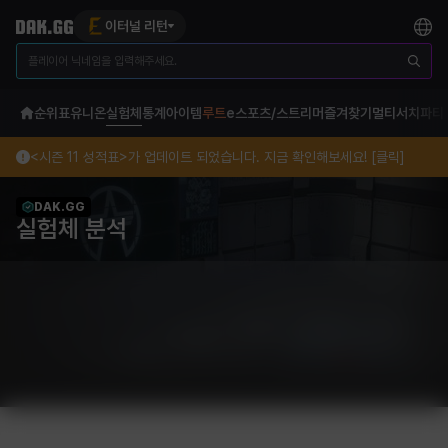
이터널 리턴
순위표
유니온
실험체
통계
아이템
루트
e스포츠/스트리머
즐겨찾기
멀티서치
파티
<시즌 11 성적표>가 업데이트 되었습니다. 지금 확인해보세요! [클릭]
DAK.GG
실험체 분석