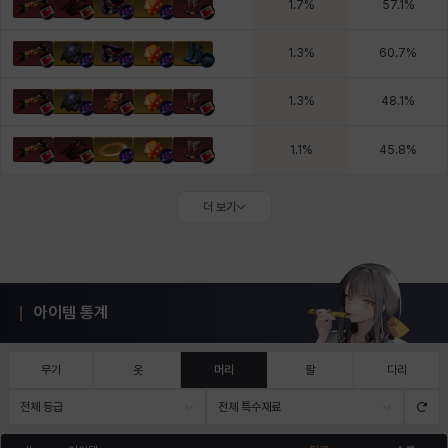
1.7
%
57.1
%
1.3
%
60.7
%
1.3
%
48.1
%
1.1
%
45.8
%
더 보기
아이템 통계
무기
옷
머리
팔
다리
전체 등급
전체 특수재료