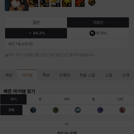
D
Q
W
E
R
T
마르티나
마이
마커스
매그너스
미르카
바냐
일반
코발트
64.2%
35.8%
바바라
버니스
블레어
비앙카
비형
샬럿
최근 7일 (v12.0)
프리 시즌 기간에는 랭크 모드 대신 일반 모드 통계가 제공됩니다.
셀린
쇼우
쇼이치
수아
슈린
시셀라
아이템
개요
특성
인퓨전
전술 스킬
스킬
소개
실비아
아델라
아드리아나
아디나
아르다
아비게일
빠른 아이템 찾기
무기
옷
머리
팔
다리
전체
아야
아이솔
아이작
알렉스
알론소
얀
#
1
히드라-진홍