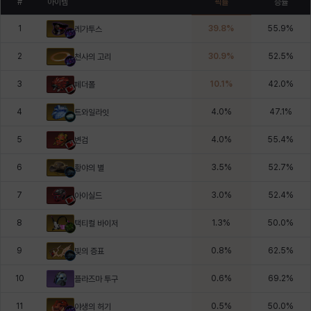
#
아이템
픽률
승률
1
39.8
%
55.9
%
레가투스
2
30.9
%
52.5
%
천사의 고리
3
10.1
%
42.0
%
페더폴
4
4.0
%
47.1
%
트와일라잇
5
4.0
%
55.4
%
변검
6
3.5
%
52.7
%
황야의 별
7
3.0
%
52.4
%
아이실드
8
1.3
%
50.0
%
택티컬 바이저
9
0.8
%
62.5
%
빛의 증표
10
0.6
%
69.2
%
플라즈마 투구
11
0.5
%
50.0
%
야생의 허기