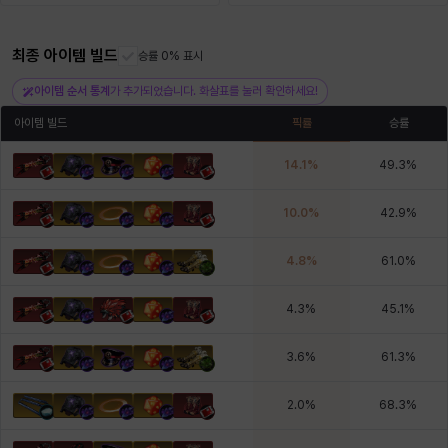
최종 아이템 빌드
헤이즈
헨리
승률 0% 표시
현우
혜진
히스이
아이템 순서 통계
가 추가되었습니다. 화살표를 눌러 확인하세요!
아이템 빌드
픽률
승률
14.1
%
49.3
%
10.0
%
42.9
%
4.8
%
61.0
%
4.3
%
45.1
%
3.6
%
61.3
%
2.0
%
68.3
%