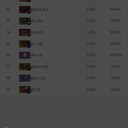
12
0.4
%
44.4
%
발할라의 투구
13
0.3
%
57.1
%
쿼드 아이
14
0.3
%
50.0
%
핏빛 왕관
15
0.2
%
60.0
%
오니 가면
16
0.0
%
100.0
%
여우 가면
17
0.0
%
0.0
%
블래스터 헬멧
18
0.0
%
0.0
%
용접 마스크
캡틴 햇
19
0.0
%
0.0
%