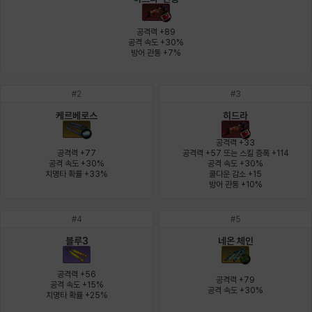
에스텔
에이든
에키온
엘레나
엠마
요한
공격력 +89

공격 속도 +30%

방어 관통 +7%
윌리엄
유민
유스티나
유키
이렘
이바
#
2
#
3
케르베로스
히드라
이슈트반
이안
일레븐
자히르
재키
제니
공격력 +33

공격력 +77

공격력 +57 또는 스킬 증폭 +114

공격 속도 +30%

공격 속도 +30%

치명타 확률 +33%
쿨다운 감소 +15

츠바메
카밀로
카티야
칼라
캐시
케네스
방어 관통 +10%
#
4
#
5
코렐라인
크레이버
클로에
키아라
타지아
테오도르
블루3
네온 체인
공격력 +56

공격력 +79

공격 속도 +15%

공격 속도 +30%
펜리르
펠릭스
프리야
피오라
피올로
하트
치명타 확률 +25%