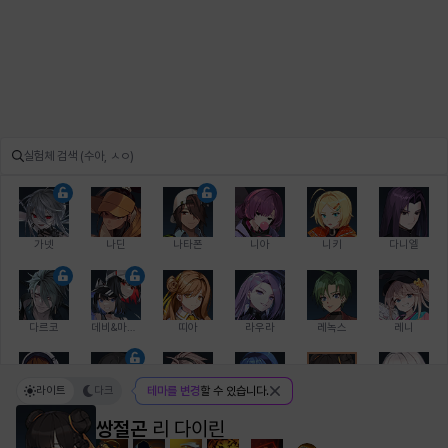
가넷
나딘
나타폰
니아
니키
다니엘
다르코
데비&마를렌
띠아
라우라
레녹스
레니
라이트
다크
테마를 변경
할 수 있습니다.
레온
로지
루크
르노어
리 다이린
리오
쌍절곤
리 다이린