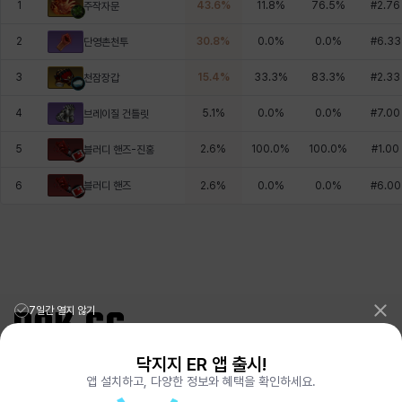
1
43.6
%
11.8
%
76.5
%
#
2.76
주작자문
2
30.8
%
0.0
%
0.0
%
#
6.33
단영촌천투
3
15.4
%
33.3
%
83.3
%
#
2.33
천잠장갑
4
5.1
%
0.0
%
0.0
%
#
7.00
브레이질 건틀릿
5
2.6
%
100.0
%
100.0
%
#
1.00
블러디 핸즈-진홍
블러디 핸즈
6
2.6
%
0.0
%
0.0
%
#
6.00
7일간 열지 않기
닥지지 ER 앱 출시!
리그오브레전드 전적검색 포로지지
PORO.GG
앱 설치하고, 다양한 정보와 혜택을 확인하세요.
전략적팀전투 TFT 전적검색 롤체지지
LOLCHESS.GG