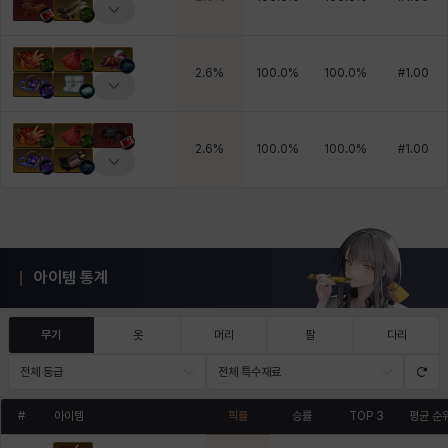
2.6
%
100.0
%
100.0
%
#
1.00
2.6
%
100.0
%
100.0
%
#
1.00
아이템 통계
무기
옷
머리
팔
다리
전체 등급
전체 특수재료
#
아이템
픽률
승률
TOP 3
평균 순