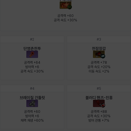
에스텔
에이든
에키온
엘레나
엠마
요한
공격력 +60

공격 속도 +30%
윌리엄
유민
유스티나
유키
이렘
이바
#
2
#
3
단영촌천투
천잠장갑
이슈트반
이안
일레븐
자히르
재키
제니
공격력 +64

공격력 +78

방어력 +6

공격 속도 +20%

공격 속도 +30%
이동 속도 +2%
츠바메
카밀로
카티야
칼라
캐시
케네스
#
4
#
5
브레이질 건틀릿
블러디 핸즈-진홍
코렐라인
크레이버
클로에
키아라
타지아
테오도르
공격력 +60

공격력 +88

방어력 +6

공격 속도 +30%

체력 재생 +60%
방어 관통 +7%
펜리르
펠릭스
프리야
피오라
피올로
하트