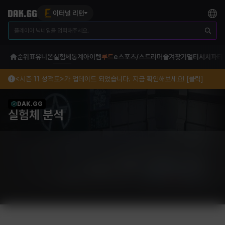
이터널 리턴
순위표
유니온
실험체
통계
아이템
루트
e스포츠/스트리머
즐겨찾기
멀티서치
파티
<시즌 11 성적표>가 업데이트 되었습니다. 지금 확인해보세요! [클릭]
DAK.GG
실험체 분석