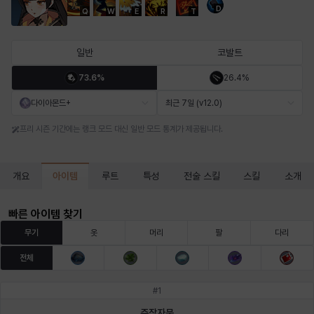
D
Q
W
E
R
T
마르티나
마이
마커스
매그너스
미르카
바냐
일반
코발트
73.6%
26.4%
바바라
버니스
블레어
비앙카
비형
샬럿
다이아몬드+
최근 7일 (v12.0)
프리 시즌 기간에는 랭크 모드 대신 일반 모드 통계가 제공됩니다.
셀린
쇼우
쇼이치
수아
슈린
시셀라
아이템
개요
루트
특성
전술 스킬
스킬
소개
실비아
아델라
아드리아나
아디나
아르다
아비게일
빠른 아이템 찾기
무기
옷
머리
팔
다리
전체
아야
아이솔
아이작
알렉스
알론소
얀
#
1
주작자문