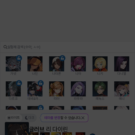
가넷
나딘
나타폰
니아
니키
다니엘
다르코
데비&마를렌
띠아
라우라
레녹스
레니
라이트
다크
테마를 변경
할 수 있습니다.
레온
로지
루크
르노어
리 다이린
리오
글러브
리 다이린