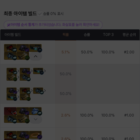
최종 아이템 빌드
승률 0% 표시
헤이즈
헨리
현우
혜진
히스이
아이템 순서 통계
가 추가되었습니다. 화살표를 눌러 확인하세요!
아이템 빌드
픽률
승률
TOP 3
평균 순위
5.1
%
50.0
%
100.0
%
#
2.00
50.0
%
50.0
%
2.6
%
100.0
%
100.0
%
#
1.00
2.6
%
100.0
%
100.0
%
#
1.00