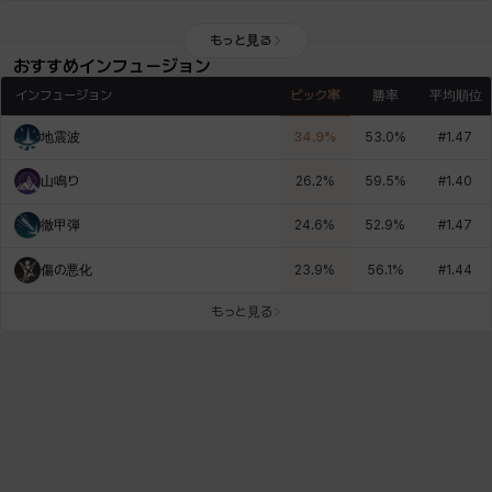
もっと見る
おすすめインフュージョン
インフュージョン
ピック率
勝率
平均順位
地震波
34.9
%
53.0
%
#
1.47
山鳴り
26.2
%
59.5
%
#
1.40
徹甲弾
24.6
%
52.9
%
#
1.47
傷の悪化
23.9
%
56.1
%
#
1.44
もっと見る