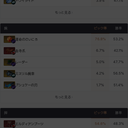
トワイライト
3.9
%
47.1
%
もっと見る
腕
ピック率
勝率
76.8
%
53.2
%
運命のさいころ
6.7
%
42.1
%
血寺爪
5.0
%
47.7
%
レーダー
4.2
%
56.5
%
ミスリル腕章
プシュケーの刃
1.7
%
51.4
%
もっと見る
脚
ピック率
勝率
54.6
%
48.3
%
エルディアンブーツ