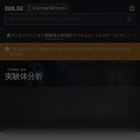
Eternal Return
ランキング
ユニオン
実験体分析
統計
アイテム
ルート
eスポーツ/ストリーマ
The Season 11 Report has been updated. Check it out now!
[Click]
DAK.GG
実験体分析