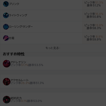
ピック率
51.3
%
ブリンク
勝率
51.2
%
ピック率
16.4
%
ライトウィング
勝率
50.8
%
ロッジ
ヴァーニャ
彰一
莉央
雪
ピック率
13.9
%
ローリング·サンダー
勝率
58.3
%
ピック率
8.9
%
付着
勝率
59.9
%
もっと見る
おすすめ特性
アドレナリン
ピック率
51.1
%
勝率
53.5
%
アクセルレート
ピック率
26.3
%
勝率
51.3
%
絶対武力
ピック率
9.1
%
勝率
53.0
%