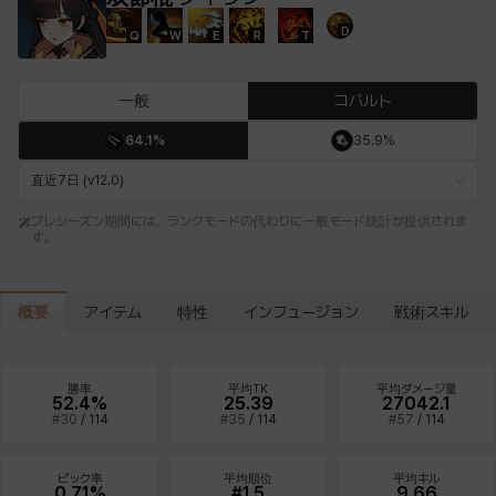
D
Q
W
E
R
T
エステル
エマ
エレナ
エヴァ
カティア
カミロ
一般
コバルト
64.1%
35.9%
カーラ
ガーネット
キアラ
キャッシー
クレイヴァー
クロエ
直近7日 (v12.0)
プレシーズン期間には、ランクモードの代わりに一般モード統計が提供されま
す。
ケネス
コラライン
ザヒル
シウカイ
シセラ
シャーロット
概要
アイテム
特性
インフュージョン
戦術スキル
シュリン
シルヴィア
ジェニー
ジャッキー
スア
セリーヌ
勝率
平均TK
平均ダメージ量
52.4%
25.39
27042.1
#
30
/
114
#
35
/
114
#
57
/
114
タジア
ダイリン
ダニエル
ダルコ
ティア
テオドール
ピック率
平均順位
平均キル
0.71%
#1.5
9.66