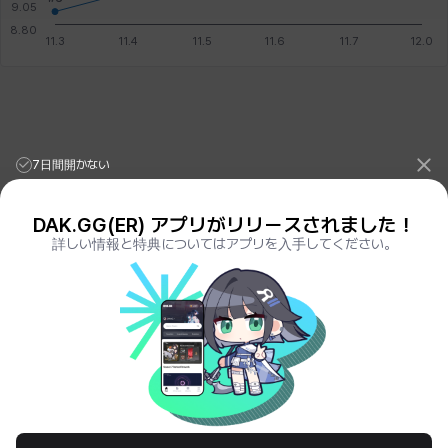
7日間開かない
DAK.GG(ER) アプリがリリースされました！
詳しい情報と特典についてはアプリを入手してください。
League of Legends Stats
PORO.GG
Teamfight Tactics Stats
LOLCHESS.GG
Valorant Stats
VALORANT.DAK.GG
PUBG Stats
PUBG.DAK.GG
Eternal Return Stats
ER.DAK.GG
Genshin Impact Stats
GENSHIN.DAK.GG
Deadlock
DEADLOCK.DAK.GG
Terms of Service
Privacy Notice