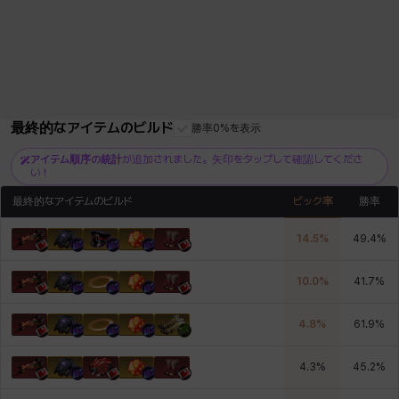
最終的なアイテムのビルド
勝率0%を表示
アイテム順序の統計
が追加されました。矢印をタップして確認してくださ
い！
最終的なアイテムのビルド
ピック率
勝率
14.5
%
49.4
%
10.0
%
41.7
%
4.8
%
61.9
%
4.3
%
45.2
%