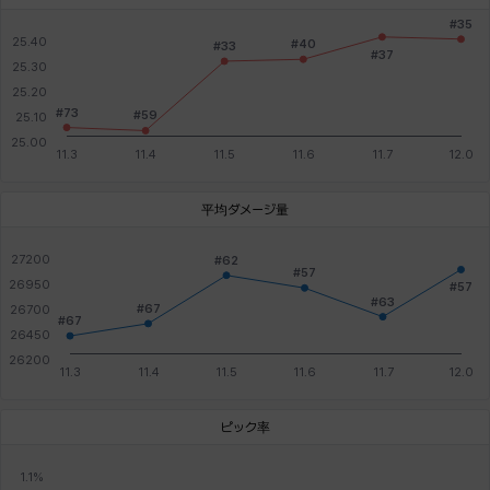
平均ダメージ量
ピック率