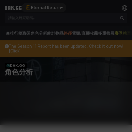
Eternal Return
排行榜
聯盟
角色分析
統計
物品
路徑
電競/直播
收藏
多重搜尋
賽季榜單
The Season 11 Report has been updated. Check it out now!
[Click]
DAK.GG
角色分析