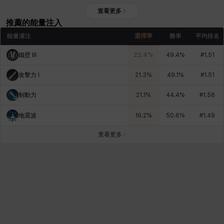
查看更多
推薦的能量注入
能量灌注
選擇率
勝率
平均排名
鐵壁 Ill
22.4
%
49.4
%
#
1.51
攻擊力 I
21.3
%
49.1
%
#
1.51
制動力
21.1
%
44.4
%
#
1.56
地震波
19.2
%
50.6
%
#
1.49
查看更多