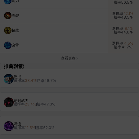
實刃
勝率
50.5
%
選擇率
12.1
%
震裂
勝率
48.5
%
青燕
馬庫斯
馬格努斯
黛比&瑪蓮
鼻荊
選擇率
8.1
%
超越
勝率
44.6
%
選擇率
4.5
%
滾雷
勝率
41.7
%
查看更多
推薦潛能
懲戒
選擇率
38.4
%
勝率
48.7
%
絕對武力
選擇率
23.4
%
勝率
47.3
%
渦流
選擇率
12.5
%
勝率
52.0
%