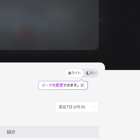
ライト
暗い
テーマを変更
できます。
直近7日 (v12.0)
紹介