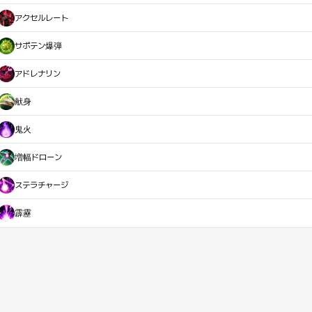
アクセルレート
サボテン爆弾
アドレナリン
献身
鬼火
増幅ドローン
ステラチャージ
霹靂