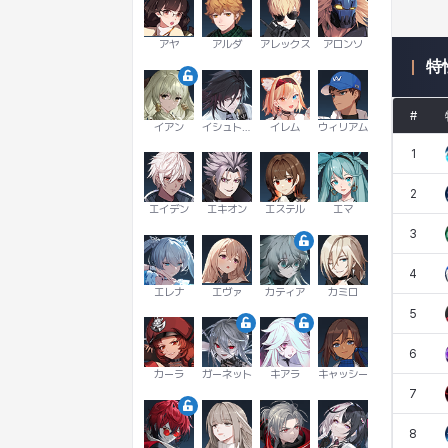
アヤ
アルダ
アレックス
アロンソ
特
#
イアン
イシュトヴァーン
イレム
ウィリアム
1
2
エイデン
エキオン
エステル
エマ
3
4
エレナ
エヴァ
カティア
カミロ
5
6
カーラ
ガーネット
キアラ
キャッシー
7
8