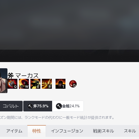
斧
マーカス
D
Q
W
E
R
T
コバルト
斧
75.9%
金槌
24.1%
ーズン期間には、ランクモードの代わりに一般モード統計が提供されます。
特性
アイテム
インフュージョン
戦術スキル
スキル