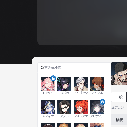
Eleven
つばめ
アイザック
アイソル
一般
プレシ
アディナ
アデラ
アドリアナ
アビゲイル
概要