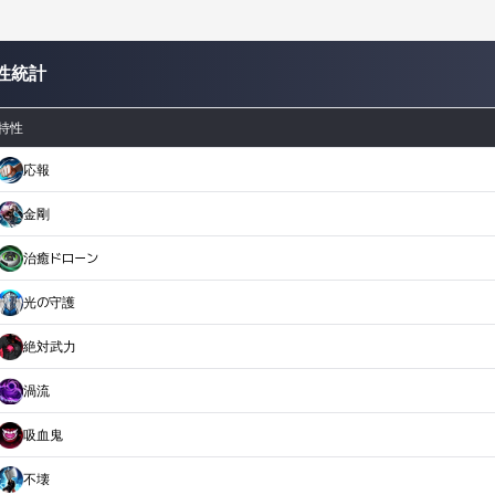
性統計
特性
応報
金剛
治癒ドローン
光の守護
絶対武力
渦流
吸血鬼
不壊