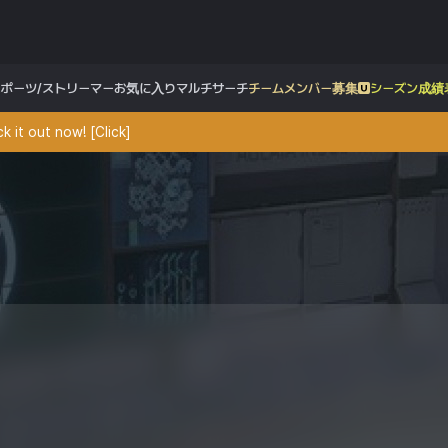
スポーツ/ストリーマー
お気に入り
マルチサーチ
チームメンバー募集
シーズン成績
 it out now! [Click]