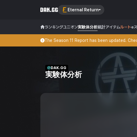
Eternal Return
ランキング
ユニオン
実験体分析
統計
アイテム
ルート
e
The Season 11 Report has been updated. Check
DAK.GG
実験体分析