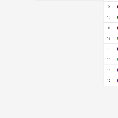
クレイヴァー
クロエ
ケネス
コラライン
9
10
ザヒル
シウカイ
シセラ
シャーロット
11
12
シュリン
シルヴィア
ジェニー
ジャッキー
13
14
スア
セリーヌ
タジア
ダイリン
15
16
ダニエル
ダルコ
ティア
テオドール
デビー&マーリン
ナタポン
ナディン
ニア