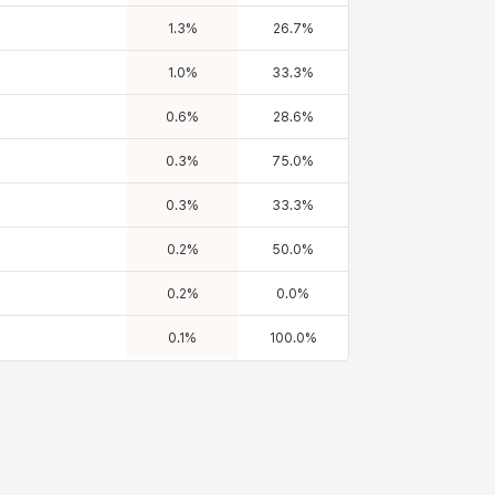
1.3
%
26.7
%
1.0
%
33.3
%
0.6
%
28.6
%
0.3
%
75.0
%
0.3
%
33.3
%
0.2
%
50.0
%
0.2
%
0.0
%
0.1
%
100.0
%