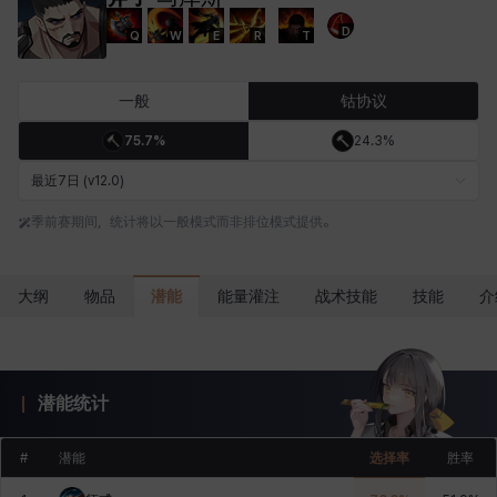
D
Q
W
E
R
T
卡洛琳
卡米洛
卡缇娅
卢克
厄喀翁
哈特
一般
钴协议
75.7%
24.3%
埃琳娜
埃索
塔齐娅
夏洛特
奇娅拉
妮娅
最近7日 (v12.0)
季前赛期间，统计将以一般模式而非排位模式提供。
妮琪
威廉
娜町
尤斯蒂娜
布莱尔
希瑟拉
潜能
大纲
物品
能量灌注
战术技能
技能
介
席琳
彰一
慧珍
扎希尔
扬
普里亚
潜能统计
李黛琳
杰琪
梅
比安卡
洛兹
海因茨
#
潜能
选择率
胜率