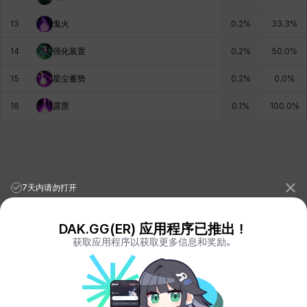
13
鬼火
0.2
%
33.3
%
雷妮
马库斯
马格努斯
黛比&玛莲
鼻荆
14
强化装置
0.2
%
50.0
%
15
星尘蓄势
0.2
%
0.0
%
16
霹雳
0.1
%
100.0
%
7天内请勿打开
DAK.GG(ER) 应用程序已推出！
获取应用程序以获取更多信息和奖励。
League of Legends Stats
PORO.GG
Teamfight Tactics Stats
LOLCHESS.GG
Valorant Stats
VALORANT.DAK.GG
PUBG Stats
PUBG.DAK.GG
Eternal Return Stats
ER.DAK.GG