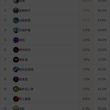
1
惩戒
76.3
%
51.9
%
燕翼
爱琳
玄佑
玛蒂娜
珍妮
皮奥洛
2
金刚碎片
7.3
%
50.5
%
3
治愈装置
2.7
%
61.8
%
盖瑞特
秀雅
米尔卡
约翰
纳塔朋
翡翠
4
天使护翼
2.3
%
53.6
%
5
涡流
2.0
%
36.0
%
肯尼思
艾丝蒂尔
艾比盖尔
艾玛
艾登
芬里尔
6
绝对武力
2.0
%
20.0
%
7
吸血鬼
1.8
%
27.3
%
芭芭拉
莉央
莉诺尔
菲欧娜
蒂娅
西奥多
8
铁匠的觉悟
1.7
%
19.0
%
9
加速度
1.3
%
31.3
%
西尔维娅
费利克斯
达尔科
里昂
阿尔达
阿德拉
10
爆炸仙人掌
1.0
%
33.3
%
11
肾上腺素
0.6
%
25.0
%
阿德瑞娜
阿迪娜
阿隆索
阿雅
雪
雪琳
12
无私
0.3
%
75.0
%