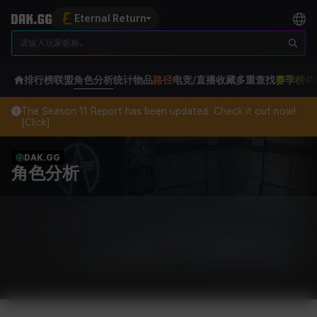
Eternal Return
排行榜
联盟
角色分析
统计
物品
路径
电竞/直播
收藏
多重查找
赛季榜单
The Season 11 Report has been updated. Check it out now!
[Click]
DAK.GG
角色分析