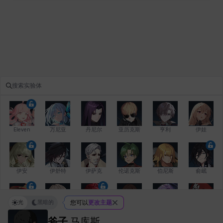
Eleven
万尼亚
丹尼尔
亚历克斯
亨利
伊娃
伊安
伊舒特
伊萨克
伦诺克斯
伯尼斯
俞岷
光
黑暗的
您可以
更改主题
修凯
克洛伊
克雷弗
凯希
劳拉
卡拉
斧子
马库斯