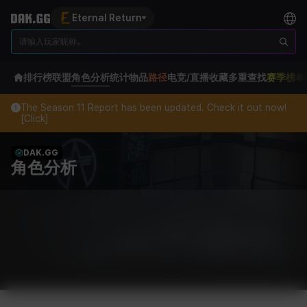
Eternal Return
排行榜
联盟
角色分析
统计
物品
路径
电竞/直播
收藏
多重查找
赛季榜单
The Season 11 Report has been updated. Check it out now!
[Click]
DAK.GG
角色分析