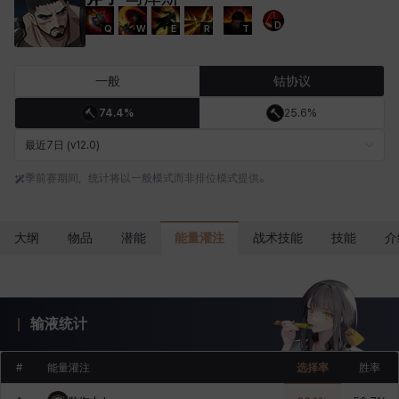
D
Q
W
E
R
T
卡洛琳
卡米洛
卡缇娅
卢克
厄喀翁
哈特
一般
钴协议
74.4%
25.6%
埃琳娜
埃索
塔齐娅
夏洛特
奇娅拉
妮娅
最近7日 (v12.0)
季前赛期间，统计将以一般模式而非排位模式提供。
妮琪
威廉
娜町
尤斯蒂娜
布莱尔
希瑟拉
能量灌注
大纲
物品
潜能
战术技能
技能
介
席琳
彰一
慧珍
扎希尔
扬
普里亚
输液统计
李黛琳
杰琪
梅
比安卡
洛兹
海因茨
#
能量灌注
选择率
胜率