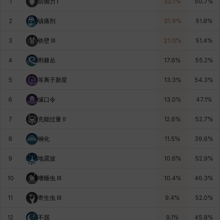
1
防御力 I
32.1
%
50.7
%
燕翼
爱琳
玄佑
玛蒂娜
珍妮
皮奥洛
2
镇痛剂
31.9
%
51.8
%
3
铁壁 Ill
21.0
%
51.4
%
盖瑞特
秀雅
米尔卡
约翰
纳塔朋
翡翠
4
荆棘丛
17.6
%
55.2
%
5
等离子新星
13.3
%
54.3
%
肯尼思
艾丝蒂尔
艾比盖尔
艾玛
艾登
芬里尔
6
缄口令
13.0
%
47.1
%
7
充能过量 Il
12.6
%
52.7
%
芭芭拉
莉央
莉诺尔
菲欧娜
蒂娅
西奥多
8
钢化
11.5
%
39.6
%
9
地震波
10.6
%
52.9
%
西尔维娅
费利克斯
达尔科
里昂
阿尔达
阿德拉
10
嗜睡虫 Ill
10.4
%
46.3
%
11
寄生虫 Ill
9.4
%
52.0
%
阿德瑞娜
阿迪娜
阿隆索
阿雅
雪
雪琳
12
不屈
9.1
%
45.8
%