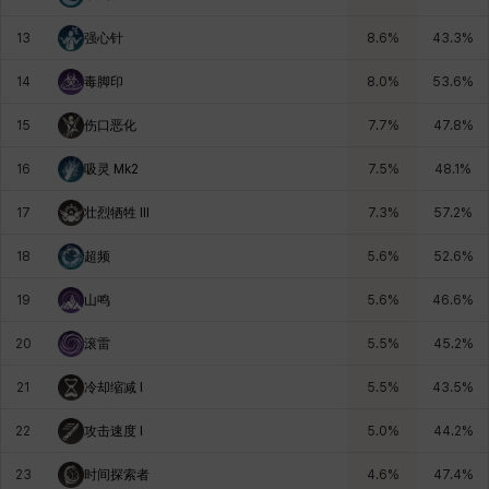
13
强心针
8.6
%
43.3
%
雷妮
马库斯
马格努斯
黛比&玛莲
鼻荆
14
毒脚印
8.0
%
53.6
%
15
伤口恶化
7.7
%
47.8
%
16
吸灵 Mk2
7.5
%
48.1
%
17
壮烈牺牲 Ill
7.3
%
57.2
%
18
超频
5.6
%
52.6
%
19
山鸣
5.6
%
46.6
%
20
滚雷
5.5
%
45.2
%
21
冷却缩减 I
5.5
%
43.5
%
22
攻击速度 I
5.0
%
44.2
%
23
时间探索者
4.6
%
47.4
%