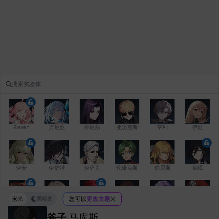
Eleven
万尼亚
丹尼尔
亚历克斯
亨利
伊娃
伊安
伊舒特
伊萨克
伦诺克斯
伯尼斯
俞岷
光
黑暗的
您可以
更改主题
修凯
克洛伊
克雷弗
凯希
劳拉
卡拉
斧子
马库斯