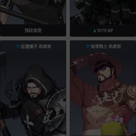
預設造型
1075
NP
惡靈獵手 馬庫斯
海濱戰士 馬庫斯