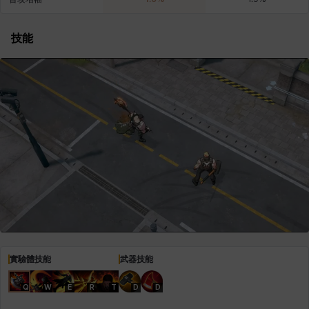
技能
青燕
馬庫斯
馬格努斯
黛比&瑪蓮
鼻荊
實驗體技能
武器技能
Q
W
E
R
T
D
D