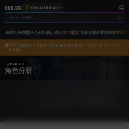
Eternal Return
排行榜
聯盟
角色分析
統計
物品
路徑
電競/直播
收藏
多重搜尋
賽季榜單
The Season 11 Report has been updated. Check it out now!
[Click]
DAK.GG
角色分析