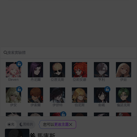
Eleven
丹尼爾
亞歷克斯
亞莉安娜
亨利
伊娃
伊安
伊索爾
伊舒特
伯尼斯
俞岷
倫諾克斯
光
黑暗的
您可以
更改主題
傑琪
克洛伊
克雷弗
凱茜
卡洛琳
卡爾拉
斧
馬庫斯