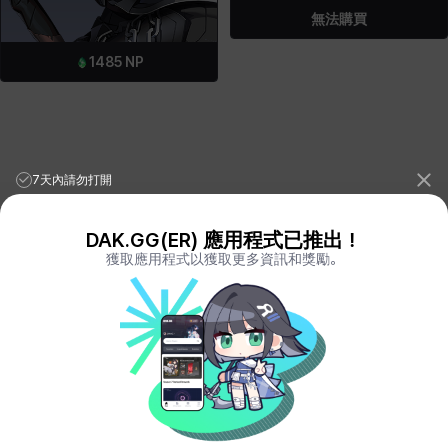
無法購買
1485
NP
7天內請勿打開
DAK.GG(ER) 應用程式已推出！
獲取應用程式以獲取更多資訊和獎勵。
League of Legends Stats
PORO.GG
Teamfight Tactics Stats
LOLCHESS.GG
Valorant Stats
VALORANT.DAK.GG
PUBG Stats
PUBG.DAK.GG
Eternal Return Stats
ER.DAK.GG
Genshin Impact Stats
GENSHIN.DAK.GG
Deadlock
DEADLOCK.DAK.GG