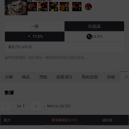
D
Q
W
E
R
T
卡米洛
卡緹雅
厄喀翁
哈特
塔齊雅
夏洛特
一般
鈷協議
77.5%
22.5%
妮婭
妮琪
威廉
娜汀
尤斯蒂娜
布萊爾
最近7日 (v12.0)
季前賽期間，統計將以一般模式而非排位模式提供。
希爾維婭
希瑟拉
席琳
彰一
愛琳
慧珍
介
大綱
物品
潛能
能量灌注
戰術技能
技能
揚
普里亞
李黛琳
查希爾
梅
比安卡
數據
Lv.
1
Max Lv.
(LV.20)
洛茲
海因茨
玹雨
珍妮
琪婭拉
瑪蒂娜
能力
按等級統計
(LV.
1
)
成長值