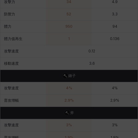
攻擊力
34
4.9
皮奧洛
盧克
秀凱
秀雅
米爾卡
約翰
防禦力
52
3.3
體力
950
94
納塔朋
綾
翡翠
肯尼思
艾比蓋爾
艾琳娜
體力值再生
1
0.136
攻擊速度
0.12
艾瑪
艾登
艾絲黛爾
艾薩克
艾迪娜
芬里爾
移動速度
3.6
錘子
芭芭拉
莉央
莉諾爾
菲利克斯
菲歐拉
萬尼亞
攻擊速度
4
%
4
%
普攻增幅
2.9
%
2.9
%
蒂亞
蓋瑞特
蘿拉
西奧多
達爾科
里昂
斧
攻擊速度
3
%
3
%
阿德拉
阿爾達
阿隆索
雪
雪琳
雷妮
普攻增幅
1.9
%
1.9
%