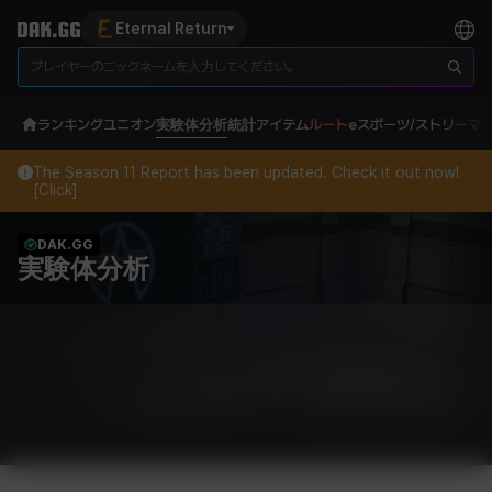
Eternal Return
ランキング
ユニオン
実験体分析
統計
アイテム
ルート
eスポーツ/ストリーマ
The Season 11 Report has been updated. Check it out now!
[Click]
DAK.GG
実験体分析