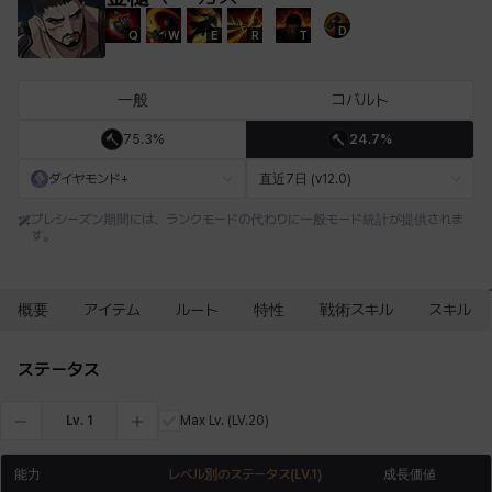
D
Q
W
E
R
T
エステル
エマ
エレナ
エヴァ
カティア
カミロ
一般
コバルト
75.3%
24.7%
カーラ
ガーネット
キアラ
キャッシー
クレイヴァー
クロエ
ダイヤモンド+
直近7日 (v12.0)
プレシーズン期間には、ランクモードの代わりに一般モード統計が提供されま
す。
ケネス
コラライン
ザヒル
シウカイ
シセラ
シャーロット
概要
アイテム
ルート
特性
戦術スキル
スキル
シュリン
シルヴィア
ジェニー
ジャッキー
スア
セリーヌ
ステータス
Lv.
1
Max Lv.
(LV.20)
タジア
ダイリン
ダニエル
ダルコ
ティア
テオドール
能力
レベル別のステータス
(LV.
1
)
成長価値