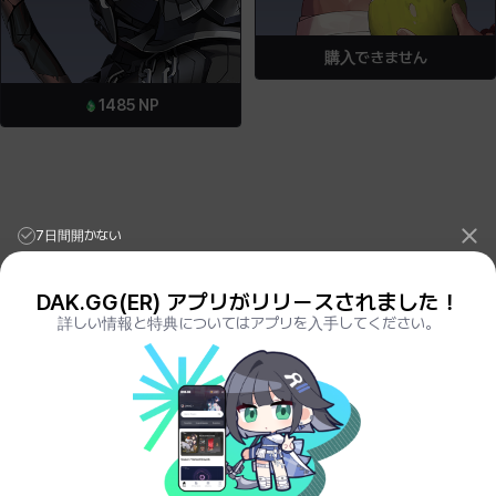
購入できません
1485
NP
7日間開かない
DAK.GG(ER) アプリがリリースされました！
詳しい情報と特典についてはアプリを入手してください。
League of Legends Stats
PORO.GG
Teamfight Tactics Stats
LOLCHESS.GG
Valorant Stats
VALORANT.DAK.GG
PUBG Stats
PUBG.DAK.GG
Eternal Return Stats
ER.DAK.GG
Genshin Impact Stats
GENSHIN.DAK.GG
Deadlock
DEADLOCK.DAK.GG