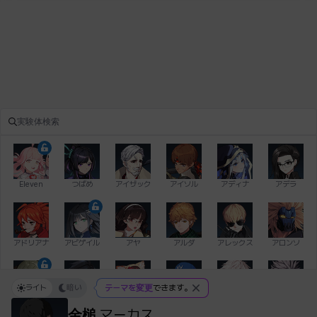
Eleven
つばめ
アイザック
アイソル
アディナ
アデラ
アドリアナ
アビゲイル
アヤ
アルダ
アレックス
アロンソ
ライト
暗い
テーマを変更
できます。
イアン
イシュトヴァーン
イレム
ウィリアム
エイデン
エキオン
金槌
マーカス