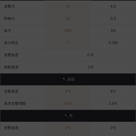
攻撃力
34
4.9
デビー&マーリン
ナタポン
ナディン
ニア
ニッキー
ハート
防御力
52
3.3
体力
950
94
バニス
バーバラ
ヒスイ
ヒョヌ
ビアンカ
ビヒョン
体力再生
1
0.136
攻撃速度
0.12
ピオロ
フィオラ
フェリックス
フェンリル
ブレア
プリヤ
移動速度
3.6
金槌
ヘイズ
ヘジン
ヘンリー
マイ
マグヌス
マルティナ
攻撃速度
4
%
4
%
基本攻撃増幅
2.9
%
2.9
%
マーカス
ミルカ
ヤン
ユスティナ
ユミン
ヨハン
斧
攻撃速度
3
%
3
%
ラウラ
ルク
レオン
レニ
レノア
レノックス