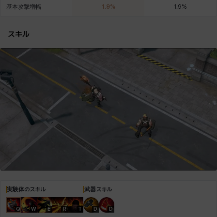
基本攻撃増幅
1.9
%
1.9
%
スキル
ロッジ
ヴァーニャ
彰一
莉央
雪
実験体のスキル
武器スキル
Q
W
E
R
T
D
D