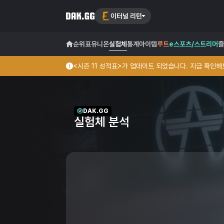
이터널 리턴
순위표
유니온
실험체
통계
아이템
루트
e스포츠/스트리머
즐
<시즌 11 성적표>가 업데이트 되었습니다. 지금 확인해보
DAK.GG
실험체 분석