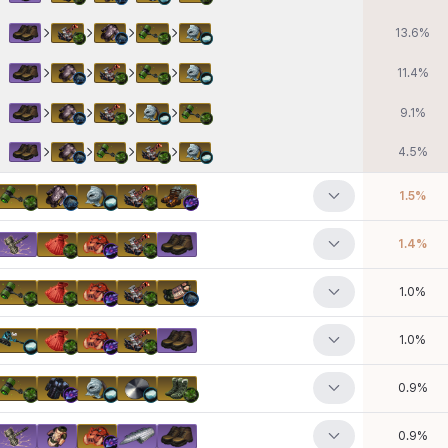
13.6
%
11.4
%
9.1
%
4.5
%
1.5
%
1.4
%
1.0
%
1.0
%
0.9
%
0.9
%