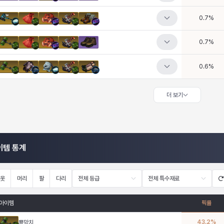
0.7
%
0.7
%
0.6
%
더 보기
이템 통계
옷
머리
팔
다리
전체 등급
전체 특수재료
아이템
픽률
43.2
%
뿅망치