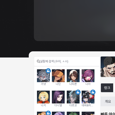
가넷
나딘
나타폰
니아
랭크
개요
니키
다니엘
다르코
데비&마를렌
빠른 아