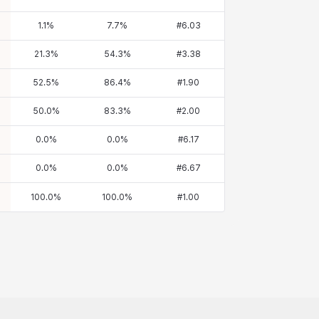
1.1
%
7.7
%
#
6.03
21.3
%
54.3
%
#
3.38
52.5
%
86.4
%
#
1.90
50.0
%
83.3
%
#
2.00
0.0
%
0.0
%
#
6.17
0.0
%
0.0
%
#
6.67
100.0
%
100.0
%
#
1.00