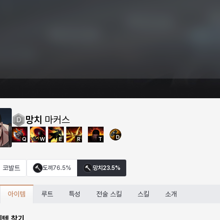
망치
마커스
D
Q
W
E
R
T
코발트
도끼
76.5%
망치
23.5%
아이템
루트
특성
전술 스킬
스킬
소개
이템 찾기