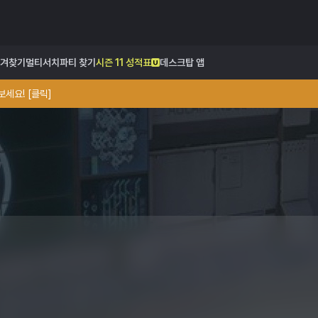
겨찾기
멀티서치
파티 찾기
시즌 11 성적표
데스크탑 앱
세요! [클릭]