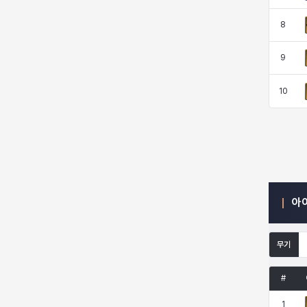
8
엠마
요한
윌리엄
유민
9
10
유스티나
유키
이렘
이바
이슈트반
이안
일레븐
자히르
아
재키
제니
츠바메
카밀로
무기
카티야
칼라
캐시
케네스
#
1