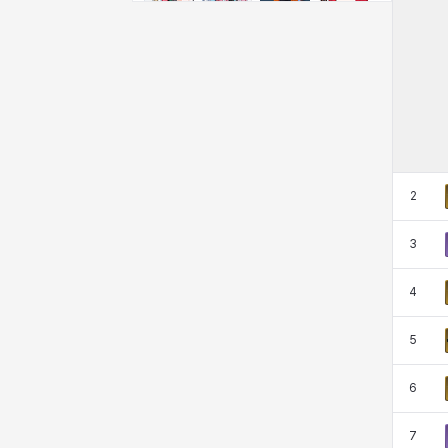
비형
샬럿
셀린
쇼우
쇼이치
수아
슈린
시셀라
실비아
아델라
아드리아나
아디나
2
3
아르다
아비게일
아야
아이솔
4
아이작
알렉스
알론소
얀
5
6
에스텔
에이든
에키온
엘레나
7