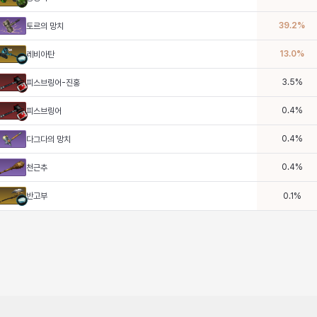
39.2
%
토르의 망치
13.0
%
레비아탄
3.5
%
피스브링어-진홍
0.4
%
피스브링어
0.4
%
다그다의 망치
0.4
%
천근추
반고부
0.1
%