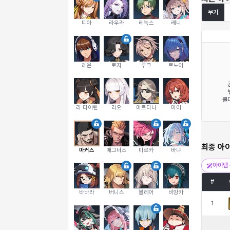
무기
띠아
라우라
레녹스
레니
레온
로지
루크
르노어
쿨다
리 다이린
리오
마르티나
마이
최종 아
마커스
매그너스
미르카
바냐
아이템 
#
바바라
버니스
블레어
비앙카
1