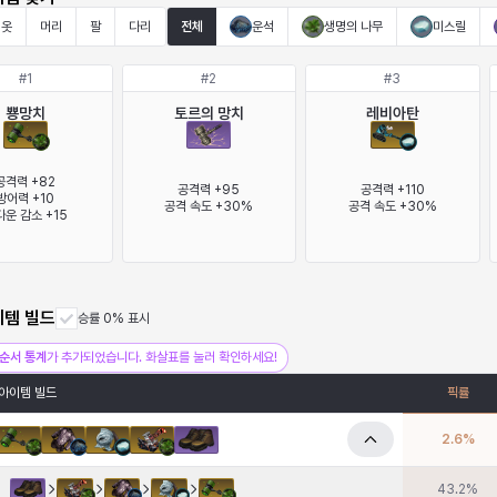
옷
머리
팔
다리
전체
운석
생명의 나무
미스릴
#
1
#
2
#
3
뿅망치
토르의 망치
레비아탄
공격력 +82

공격력 +95

공격력 +110

방어력 +10

공격 속도 +30%
공격 속도 +30%
운 감소 +15
이템 빌드
승률 0% 표시
순서 통계
가 추가되었습니다. 화살표를 눌러 확인하세요!
아이템 빌드
픽률
2.6
%
43.2
%