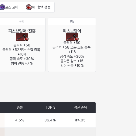
포스 코어
VF 혈액 샘플
#
4
#
5
피스브링어-진홍
피스브링어
공격력 +50

공격력 +50

공격력 +58 또는 스킬 증폭 
공격력 +52 또는 스킬 증폭 
+116

+104

공격 속도 +30%

공격 속도 +30%

쿨다운 감소 +15

방어 관통 +7%
방어 관통 +10%
승률
TOP 3
평균 순위
4.5
%
36.4
%
#
4.05