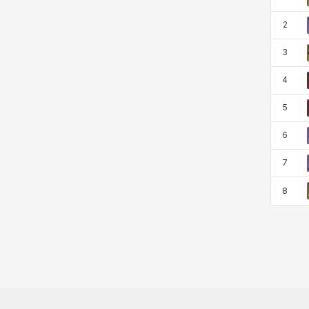
코렐라인
크레이버
클로에
키아라
2
3
타지아
테오도르
펜리르
펠릭스
4
5
프리야
피오라
피올로
하트
6
7
헤이즈
헨리
현우
혜진
8
히스이