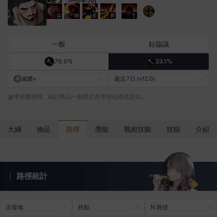
D
Q
W
E
R
T
卡米洛
卡緹雅
厄喀翁
哈特
塔齊雅
夏洛特
一般
鈷協議
76.9%
23.1%
妮婭
妮琪
威廉
娜汀
尤斯蒂娜
布萊爾
滅鑽+
最近7日 (v12.0)
季前賽期間，統計將以一般模式而非排位模式提供。
希爾維婭
希瑟拉
席琳
彰一
愛琳
慧珍
路徑
大綱
物品
潛能
戰術技能
技能
介紹
揚
普里亞
李黛琳
查希爾
梅
比安卡
路徑統計
洛茲
海因茨
玹雨
珍妮
琪婭拉
瑪蒂娜
出發地
終點
N 路徑