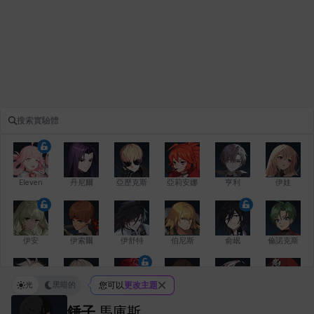
Eleven
丹尼爾
亞歷克斯
亞莉安娜
亨利
伊娃
伊安
伊索爾
伊舒特
伯尼斯
俞岷
倫諾克斯
光
黑暗的
您可以
更改主題
傑琪
克洛伊
克雷弗
凱茜
卡洛琳
卡爾拉
錘子
馬庫斯