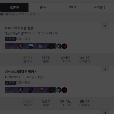
皮奧洛
盧克
秀凱
秀雅
米爾卡
約翰
選擇率
勝率
TOP 3
平均排名
匹配率必須達到5%或以上。
納塔朋
綾
翡翠
肯尼思
艾比蓋爾
艾琳娜
서리격동 출동
#
1037
일광욕하는치킨
2026-08-07
(v
12.0
)
19
2 路徑
醫院
溪流
艾瑪
艾登
艾絲黛爾
艾薩克
艾迪娜
芬里爾
47.5
%
21.1
%
42.1
%
#
4.21
選擇率
勝率
TOP 3
平均排名
芭芭拉
莉央
莉諾爾
菲利克斯
菲歐拉
萬尼亞
서리갑옷 망커스
#
9400
Mibu
2026-08-07
(v
12.0
)
8
2 路徑
工廠
墓園
蒂亞
蓋瑞特
蘿拉
西奧多
達爾科
里昂
20.0
%
0.0
%
25.0
%
#
5.25
選擇率
勝率
TOP 3
平均排名
阿德拉
阿爾達
阿隆索
雪
雪琳
雷妮