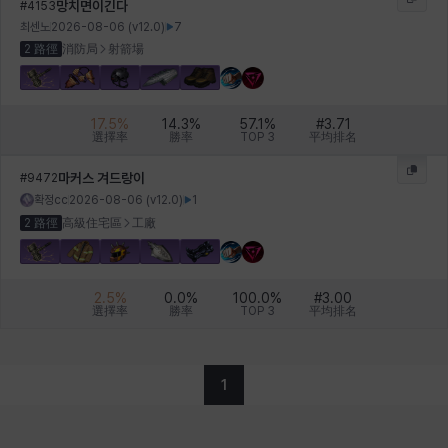
망치면이긴다
#
4153
최센노
2026-08-06
(v
12.0
)
7
2 路徑
消防局
射箭場
青燕
馬庫斯
馬格努斯
黛比&瑪蓮
鼻荊
17.5
%
14.3
%
57.1
%
#
3.71
選擇率
勝率
TOP 3
平均排名
마커스 겨드랑이
#
9472
확정cc
2026-08-06
(v
12.0
)
1
2 路徑
高級住宅區
工廠
2.5
%
0.0
%
100.0
%
#
3.00
選擇率
勝率
TOP 3
平均排名
1