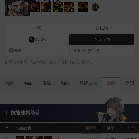
D
Q
W
E
R
T
卡米洛
卡緹雅
厄喀翁
哈特
塔齊雅
夏洛特
一般
鈷協議
78.3%
21.7%
妮婭
妮琪
威廉
娜汀
尤斯蒂娜
布萊爾
滅鑽+
最近7日 (v12.0)
季前賽期間，統計將以一般模式而非排位模式提供。
希爾維婭
希瑟拉
席琳
彰一
愛琳
慧珍
技能
大綱
物品
路徑
潛能
戰術技能
介紹
揚
普里亞
李黛琳
查希爾
梅
比安卡
技能建構統計
洛茲
海因茨
玹雨
珍妮
琪婭拉
瑪蒂娜
#
技能建構
選擇率
勝率
TOP 3