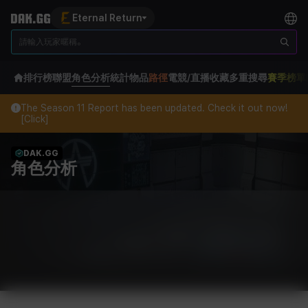
Eternal Return
排行榜
聯盟
角色分析
統計
物品
路徑
電競/直播
收藏
多重搜尋
賽季榜單
The Season 11 Report has been updated. Check it out now!
[Click]
DAK.GG
角色分析