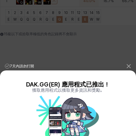
1
40.0
%
16.7
%
66.7
%
Q
E
W
T
皮奧洛
盧克
秀凱
秀雅
米爾卡
約翰
1
2
3
4
5
6
7
8
9
10
11
12
13
14
15
E
W
Q
Q
Q
R
Q
E
Q
E
R
E
E
W
W
納塔朋
綾
翡翠
肯尼思
艾比蓋爾
艾琳娜
15級以下或拾取率極低的角色記錄將不會顯示
艾瑪
艾登
艾絲黛爾
艾薩克
艾迪娜
芬里爾
7天內請勿打開
芭芭拉
莉央
莉諾爾
菲利克斯
菲歐拉
萬尼亞
DAK.GG(ER) 應用程式已推出！
獲取應用程式以獲取更多資訊和獎勵。
League of Legends Stats
PORO.GG
Teamfight Tactics Stats
LOLCHESS.GG
Valorant Stats
VALORANT.DAK.GG
蒂亞
蓋瑞特
蘿拉
西奧多
達爾科
里昂
PUBG Stats
PUBG.DAK.GG
Eternal Return Stats
ER.DAK.GG
Genshin Impact Stats
GENSHIN.DAK.GG
Deadlock
DEADLOCK.DAK.GG
阿德拉
阿爾達
阿隆索
雪
雪琳
雷妮