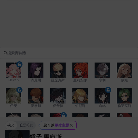
Eleven
丹尼爾
亞歷克斯
亞莉安娜
亨利
伊娃
伊安
伊索爾
伊舒特
伯尼斯
俞岷
倫諾克斯
光
黑暗的
您可以
更改主題
傑琪
克洛伊
克雷弗
凱茜
卡洛琳
卡爾拉
錘子
馬庫斯