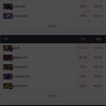
3.5
%
53.5
%
가디언 슈트
성기사의 갑옷
1.9
%
68.3
%
더 보기
머리
픽률
승률
85.6
%
51.4
%
바니햇
10.2
%
42.3
%
발할라의 투구
1.7
%
40.7
%
드워프의 투구
0.8
%
48.1
%
기사단장의 투구
성기사의 투구
0.6
%
60.0
%
더 보기