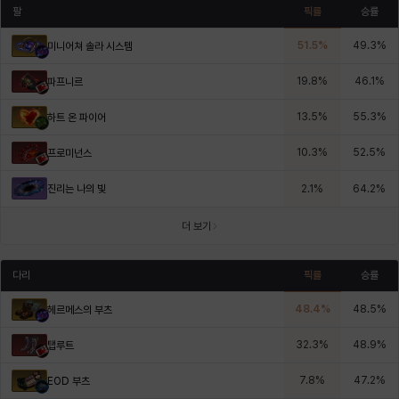
팔
픽률
승률
51.5
%
49.3
%
미니어쳐 솔라 시스템
19.8
%
46.1
%
파프니르
13.5
%
55.3
%
하트 온 파이어
10.3
%
52.5
%
프로미넌스
진리는 나의 빛
2.1
%
64.2
%
더 보기
다리
픽률
승률
48.4
%
48.5
%
헤르메스의 부츠
32.3
%
48.9
%
탭루트
7.8
%
47.2
%
EOD 부츠