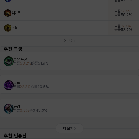
승률
49.0
%
헤이즈
헨리
현우
혜진
히스이
픽률
12.5
%
퀘이크
승률
58.2
%
픽률
6.7
%
초월
승률
52.7
%
더 보기
추천 특성
치유 드론
픽률
53.2
%
승률
51.9
%
와류
픽률
22.2
%
승률
49.5
%
금강
픽률
6.8
%
승률
45.3
%
더 보기
추천 인퓨전