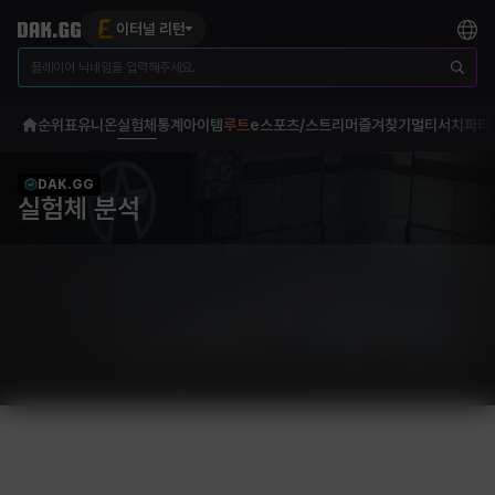
이터널 리턴
순위표
유니온
실험체
통계
아이템
루트
e스포츠/스트리머
즐겨찾기
멀티서치
파티
DAK.GG
실험체 분석