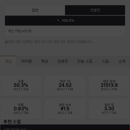
마르티나
마이
마커스
매그너스
미르카
바냐
일반
코발트
100.0%
바바라
버니스
블레어
비앙카
비형
샬럿
최근 7일 (v12.0)
프리 시즌 기간에는 랭크 모드 대신 일반 모드 통계가 제공됩니다.
셀린
쇼우
쇼이치
수아
슈린
시셀라
개요
아이템
특성
인퓨전
전술 스킬
스킬
소개
실비아
아델라
아드리아나
아디나
아르다
아비게일
승률
평균 TK
평균 딜량
50.3%
24.52
21513.9
#
63
/
114
#
107
/
114
#
105
/
114
아야
아이솔
아이작
알렉스
알론소
얀
픽률
평균 순위
평균 킬
0.83%
#1.5
3.30
#
45
/
114
#
63
/
114
#
111
/
114
추천 스킬
에스텔
에이든
에키온
엘레나
엠마
요한
스킬 마스터 순서