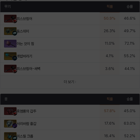
무기
픽률
승률
50.9
%
46.6
%
피스브링어
26.3
%
49.7
%
둠스데이
11.0
%
72.1
%
아는 것이 힘
4.1
%
55.2
%
개밥바라기
피스브링어-새벽
3.6
%
44.1
%
더 보기
옷
픽률
승률
57.8
%
45.0
%
흑염룡의 갑주
17.6
%
63.0
%
서리바람 흉갑
16.4
%
52.2
%
미스릴 크롭