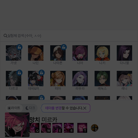
가넷
나딘
나타폰
니아
니키
다니엘
다르코
데비&마를렌
띠아
라우라
레녹스
레니
라이트
다크
테마를 변경
할 수 있습니다.
레온
로지
루크
르노어
리 다이린
리오
망치
미르카
D
Q
W
E
R
T