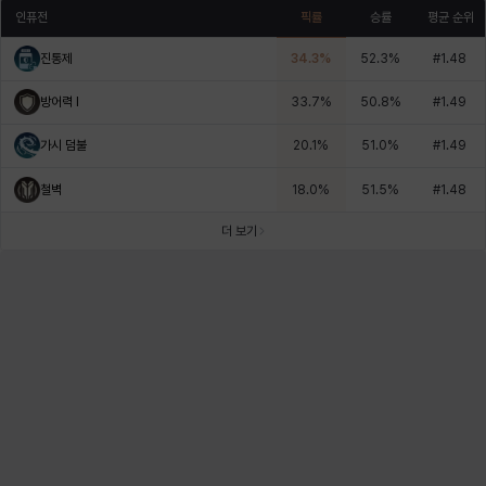
인퓨전
픽률
승률
평균 순위
진통제
34.3
%
52.3
%
#
1.48
방어력 I
33.7
%
50.8
%
#
1.49
가시 덤불
20.1
%
51.0
%
#
1.49
철벽
18.0
%
51.5
%
#
1.48
더 보기