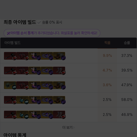
최종 아이템 빌드
승률 0% 표시
아이템 순서 통계
가 추가되었습니다. 화살표를 눌러 확인하세요!
아이템 빌드
픽률
승률
9.9
%
37.3
%
4.7
%
39.5
%
3.6
%
47.9
%
2.5
%
58.0
%
2.5
%
46.9
%
더 보기
아이템 통계