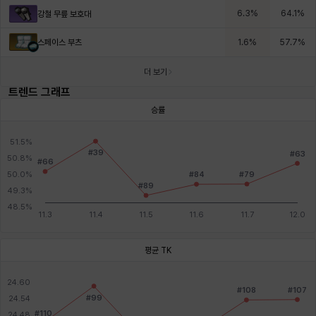
6.3
%
64.1
%
강철 무릎 보호대
스페이스 부츠
1.6
%
57.7
%
더 보기
트렌드 그래프
승률
평균 TK