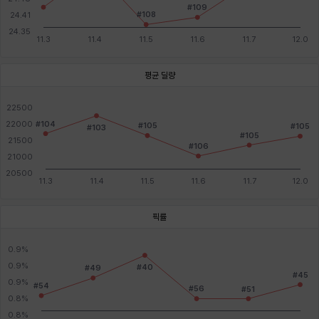
평균 딜량
픽률