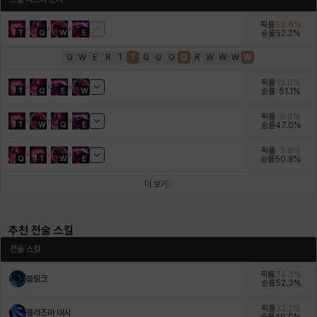
픽률
58.6
%
T
Q
W
E
승률
52.2
%
윌리엄
유민
유스티나
유키
이렘
이바
Q
W
E
R
T
T
Q
Q
Q
Q
R
W
W
W
W
픽률
13.0
%
T
Q
E
W
승률
51.1
%
이슈트반
이안
일레븐
자히르
재키
제니
픽률
9.8
%
T
W
Q
E
승률
47.0
%
픽률
3.8
%
츠바메
카밀로
카티야
칼라
캐시
케네스
Q
T
W
E
승률
50.8
%
더 보기
코렐라인
크레이버
클로에
키아라
타지아
테오도르
추천 전술 스킬
전술 스킬
펜리르
펠릭스
프리야
피오라
피올로
하트
픽률
34.3
%
블링크
승률
52.3
%
픽률
32.2
%
플라즈마 대시