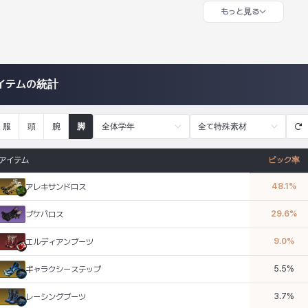
もっと見る
イテムの統計
服
頭
腕
脚
全体学年
全て特殊素材
アイテム
ピック率
48.1
%
アレキサンドロス
29.6
%
ブケパロス
9.0
%
エルディアンブーツ
5.5
%
ギャラクシーステップ
3.7
%
レーシングブーツ