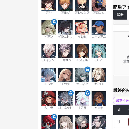
簡単ア
アヤ
アルダ
アレックス
アロンソ
武器
イアン
イシュトヴァーン
イレム
ウィリアム
攻
エイデン
エキオン
エステル
エマ
攻撃
エレナ
エヴァ
カティア
カミロ
最終的
アイ
カーラ
ガーネット
キアラ
キャッシー
#
1