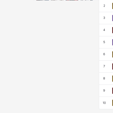
クレイヴァー
クロエ
ケネス
コラライン
2
3
ザヒル
シウカイ
シセラ
シャーロット
4
5
シュリン
シルヴィア
ジェニー
ジャッキー
6
スア
セリーヌ
タジア
ダイリン
7
8
ダニエル
ダルコ
ティア
テオドール
9
10
デビー&マーリン
ナタポン
ナディン
ニア