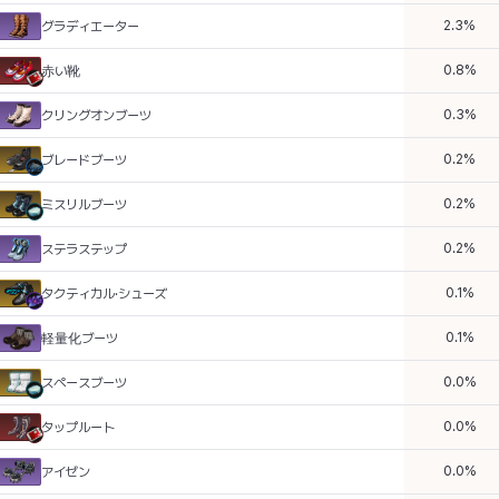
2.3
%
グラディエーター
0.8
%
赤い靴
0.3
%
クリングオンブーツ
0.2
%
ブレードブーツ
0.2
%
ミスリルブーツ
0.2
%
ステラステップ
0.1
%
タクティカル·シューズ
0.1
%
軽量化ブーツ
0.0
%
スペースブーツ
0.0
%
タップルート
0.0
%
アイゼン