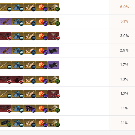
6.0
%
5.1
%
3.0
%
2.9
%
1.7
%
1.3
%
1.2
%
1.1
%
1.1
%