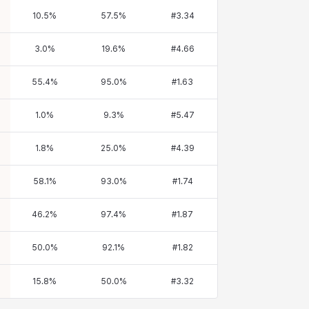
10.5
%
57.5
%
#
3.34
3.0
%
19.6
%
#
4.66
55.4
%
95.0
%
#
1.63
1.0
%
9.3
%
#
5.47
1.8
%
25.0
%
#
4.39
58.1
%
93.0
%
#
1.74
46.2
%
97.4
%
#
1.87
50.0
%
92.1
%
#
1.82
15.8
%
50.0
%
#
3.32