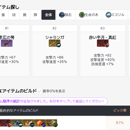
イテム探し
服
頭
腕
脚
全体
隕石
生命の木
ミスリル
#
1
#
2
#
3
李広の弩
シャランガ
赤い半月 - 真紅
攻撃力 +92

撃力 +67

攻撃力 +86

攻撃速度 +40%

速度 +30%
攻撃速度 +35%
防御貫通 +7%
なアイテムのビルド
勝率0%を表示
テム順序の統計
が追加されました。矢印をタップして確認してください！
最終的なアイテムのビルド
ピック率
8.1
%