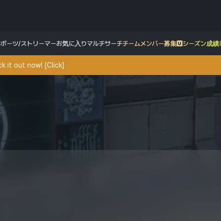
スポーツ/ストリーマー
お気に入り
マルチサーチ
チームメンバー募集
シーズン成績
 it out now! [Click]