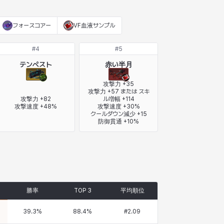
フォースコアー
VF血液サンプル
#
4
#
5
テンペスト
赤い半月
攻撃力 +35

攻撃力 +57 または スキ
攻撃力 +82

ル増幅 +114

攻撃速度 +48%
攻撃速度 +30%

クールダウン減少 +15

防御貫通 +10%
勝率
TOP 3
平均順位
39.3
%
88.4
%
#
2.09