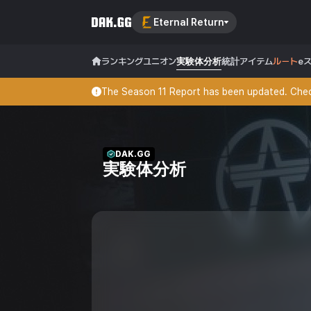
Eternal Return
ランキング
ユニオン
実験体分析
統計
アイテム
ルート
e
The Season 11 Report has been updated. Check
DAK.GG
実験体分析