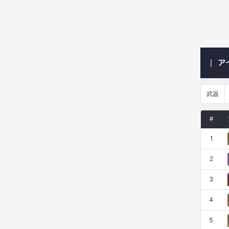
ニッキー
ハート
バニス
バーバラ
ア
ヒスイ
ヒョヌ
ビアンカ
ビヒョン
武器
ピオロ
フィオラ
フェリックス
フェンリル
#
1
ブレア
プリヤ
ヘイズ
ヘジン
2
3
ヘンリー
マイ
マグヌス
マルティナ
4
5