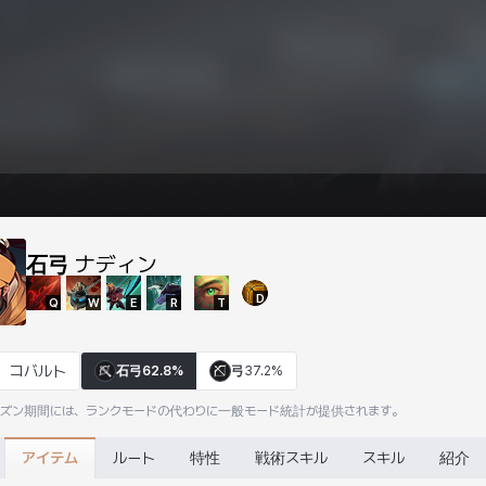
石弓
ナディン
D
Q
W
E
R
T
コバルト
石弓
62.8%
弓
37.2%
ーズン期間には、ランクモードの代わりに一般モード統計が提供されます。
アイテム
ルート
特性
戦術スキル
スキル
紹介