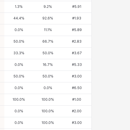
1.3
%
9.2
%
#
5.91
44.4
%
92.6
%
#
1.93
0.0
%
11.1
%
#
5.89
50.0
%
66.7
%
#
2.83
33.3
%
50.0
%
#
3.67
0.0
%
16.7
%
#
5.33
50.0
%
50.0
%
#
3.00
0.0
%
0.0
%
#
6.50
100.0
%
100.0
%
#
1.00
0.0
%
100.0
%
#
2.00
0.0
%
100.0
%
#
3.00