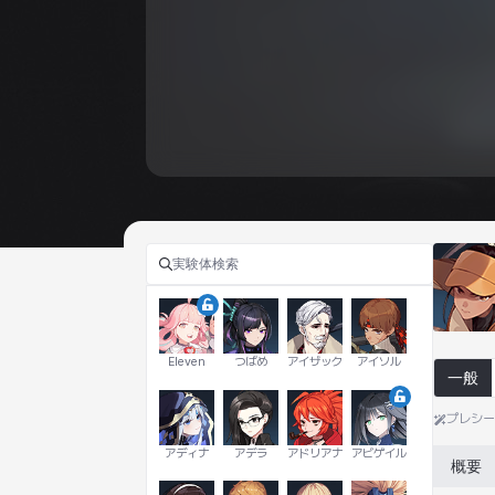
Eleven
つばめ
アイザック
アイソル
一般
プレシ
アディナ
アデラ
アドリアナ
アビゲイル
概要