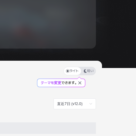
ライト
暗い
テーマを変更
できます。
直近7日 (v12.0)