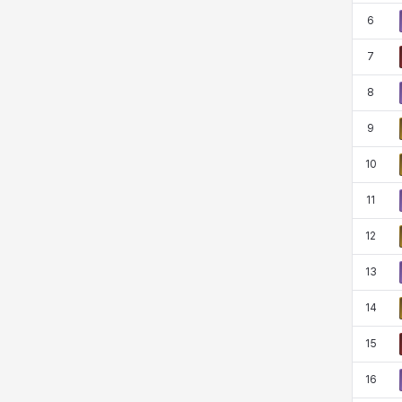
マーカス
ミルカ
ヤン
ユスティナ
6
7
8
ユミン
ヨハン
ラウラ
ルク
9
10
レオン
レニ
レノア
レノックス
11
12
ロッジ
ヴァーニャ
彰一
莉央
13
14
雪
15
16