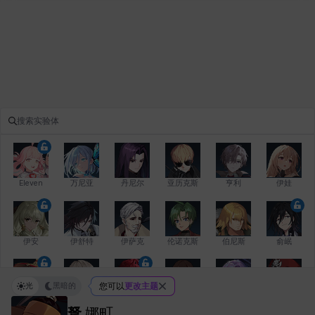
Eleven
万尼亚
丹尼尔
亚历克斯
亨利
伊娃
伊安
伊舒特
伊萨克
伦诺克斯
伯尼斯
俞岷
光
黑暗的
您可以
更改主题
修凯
克洛伊
克雷弗
凯希
劳拉
卡拉
弩
娜町