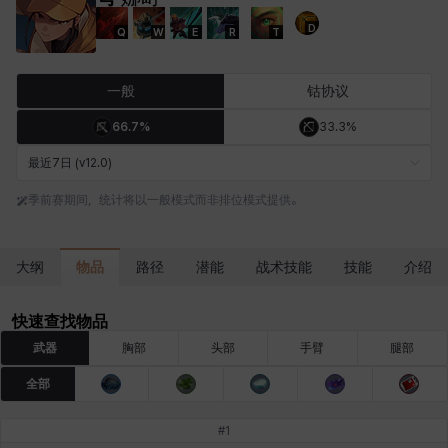
D
Q
W
E
R
T
卡洛琳
卡米洛
卡缇娅
卢克
厄喀翁
哈特
一般
钴协议
66.7%
33.3%
埃琳娜
埃索
塔齐娅
夏洛特
奇娅拉
妮娅
最近7日 (v12.0)
季前赛期间，统计将以一般模式而非排位模式提供。
妮琪
威廉
娜町
尤斯蒂娜
布莱尔
希瑟拉
物品
大纲
路径
潜能
战术技能
技能
介绍
席琳
彰一
慧珍
扎希尔
扬
普里亚
快速查找物品
武器
胸部
头部
手臂
腿部
全部
李黛琳
杰琪
梅
比安卡
洛兹
海因茨
#
1