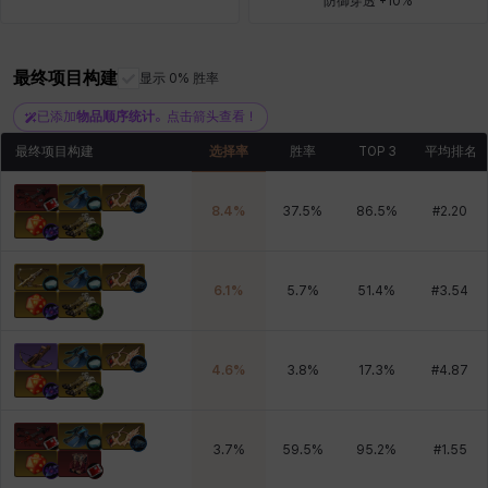
防御穿透 +10%
最终项目构建
雷妮
马库斯
显示 0% 胜率
马格努斯
黛比&玛莲
鼻荆
已添加
物品顺序统计
。点击箭头查看！
最终项目构建
选择率
胜率
TOP 3
平均排名
8.4
%
37.5
%
86.5
%
#
2.20
6.1
%
5.7
%
51.4
%
#
3.54
4.6
%
3.8
%
17.3
%
#
4.87
3.7
%
59.5
%
95.2
%
#
1.55