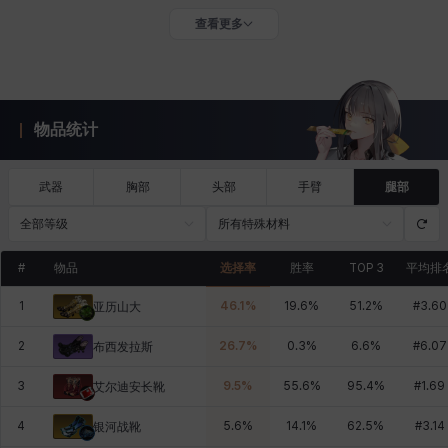
查看更多
物品统计
武器
胸部
头部
手臂
腿部
全部等级
所有特殊材料
#
物品
选择率
胜率
TOP 3
平均排
1
46.1
%
19.6
%
51.2
%
#
3.60
亚历山大
2
26.7
%
0.3
%
6.6
%
#
6.07
布西发拉斯
3
9.5
%
55.6
%
95.4
%
#
1.69
艾尔迪安长靴
4
5.6
%
14.1
%
62.5
%
#
3.14
银河战靴