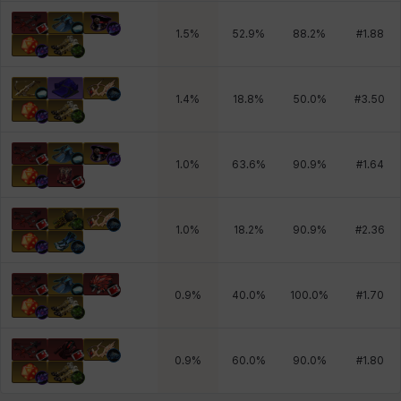
1.5
%
52.9
%
88.2
%
#
1.88
1.4
%
18.8
%
50.0
%
#
3.50
1.0
%
63.6
%
90.9
%
#
1.64
1.0
%
18.2
%
90.9
%
#
2.36
0.9
%
40.0
%
100.0
%
#
1.70
0.9
%
60.0
%
90.0
%
#
1.80