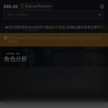
Eternal Return
排行榜
联盟
角色分析
统计
物品
路径
电竞/直播
收藏
多重查找
赛季榜单
The Season 11 Report has been updated. Check it out now!
[Click]
DAK.GG
角色分析