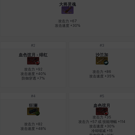
大将灵魂
燕翼
爱琳
玄佑
玛蒂娜
珍妮
皮奥洛
攻击力 +67

攻击速度 +30%
盖瑞特
秀雅
米尔卡
约翰
纳塔朋
翡翠
#
2
#
3
血色弦月 - 绯红
沙兰加
肯尼思
艾丝蒂尔
艾比盖尔
艾玛
艾登
芬里尔
攻击力 +92

攻击力 +86

攻击速度 +40%

攻击速度 +35%
防御穿透 +7%
芭芭拉
莉央
莉诺尔
菲欧娜
蒂娅
西奥多
#
4
#
5
狂澜
血色弦月
西尔维娅
费利克斯
达尔科
里昂
阿尔达
阿德拉
攻击力 +35

攻击力 +57 或 技能增幅 +114

攻击力 +82

攻击速度 +30%

攻击速度 +48%
冷却缩减 +15

阿德瑞娜
阿迪娜
阿隆索
阿雅
雪
雪琳