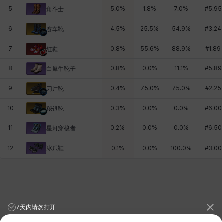
5
5.0
%
1.8
%
7.0
%
#
5.95
角斗士
6
4.5
%
25.5
%
54.9
%
#
3.24
赛车靴
7
0.8
%
55.6
%
88.9
%
#
1.89
红鞋
8
0.8
%
0.0
%
11.1
%
#
5.89
白犀牛靴子
9
0.4
%
75.0
%
75.0
%
#
2.25
刀片靴
10
0.3
%
0.0
%
0.0
%
#
6.00
秘银靴
11
0.2
%
0.0
%
0.0
%
#
6.50
星河穿梭者
冰爪鞋
12
0.1
%
0.0
%
100.0
%
#
3.00
7天内请勿打开