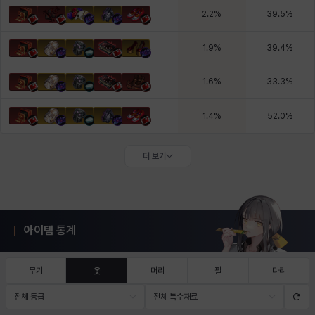
2.2
%
39.5
%
1.9
%
39.4
%
1.6
%
33.3
%
1.4
%
52.0
%
더 보기
아이템 통계
무기
옷
머리
팔
다리
전체 등급
전체 특수재료