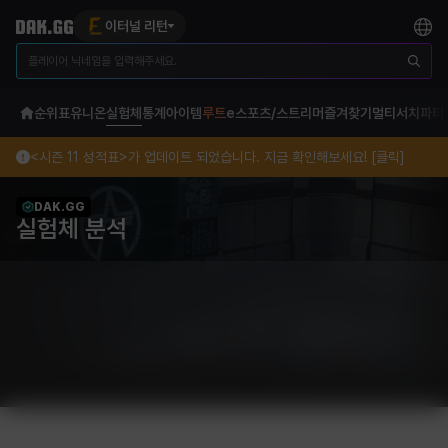
이터널 리턴
순위표
유니온
실험체
통계
아이템
루트
e스포츠/스트리머
즐겨찾기
멀티서치
파티
<시즌 11 성적표>가 업데이트 되었습니다. 지금 확인해보세요! [클릭]
DAK.GG
실험체 분석