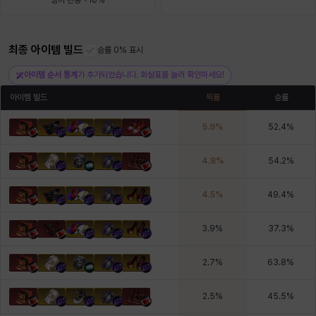
방어 관통 +10%
헤이즈
헨리
현우
혜진
히스이
최종 아이템 빌드
승률 0% 표시
아이템 순서 통계
가 추가되었습니다. 화살표를 눌러 확인하세요!
아이템 빌드
픽률
승률
5.9
%
52.4
%
4.8
%
54.2
%
4.5
%
49.4
%
3.9
%
37.3
%
2.7
%
63.8
%
2.5
%
45.5
%