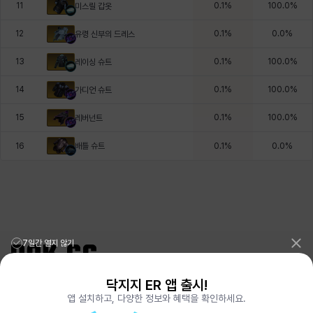
11
0.1
%
100.0
%
미스릴 갑옷
12
0.1
%
0.0
%
유령 신부의 드레스
13
0.1
%
100.0
%
레이싱 슈트
14
0.1
%
100.0
%
가디언 슈트
15
0.1
%
100.0
%
레버넌트
배틀 슈트
16
0.1
%
0.0
%
7일간 열지 않기
닥지지 ER 앱 출시!
리그오브레전드 전적검색 포로지지
PORO.GG
앱 설치하고, 다양한 정보와 혜택을 확인하세요.
전략적팀전투 TFT 전적검색 롤체지지
LOLCHESS.GG