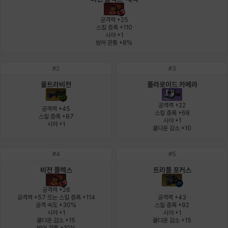
에스텔
에이든
에키온
엘레나
엠마
요한
공격력 +25

스킬 증폭 +110

시야 +1

방어 관통 +8%
윌리엄
유민
유스티나
유키
이렘
이바
#
2
#
3
울트라비전
폴라로이드 카메라
이슈트반
이안
일레븐
자히르
재키
제니
공격력 +22

공격력 +45

스킬 증폭 +68

스킬 증폭 +87

시야 +1

시야 +1
쿨다운 감소 +10
츠바메
카밀로
카티야
칼라
캐시
케네스
#
4
#
5
비전 플렉스
트리플 포커스
코렐라인
크레이버
클로에
키아라
타지아
테오도르
공격력 +28

공격력 +57 또는 스킬 증폭 +114

공격력 +43

공격 속도 +30%

스킬 증폭 +92

시야 +1

시야 +1

펜리르
펠릭스
프리야
피오라
피올로
하트
쿨다운 감소 +15

쿨다운 감소 +15