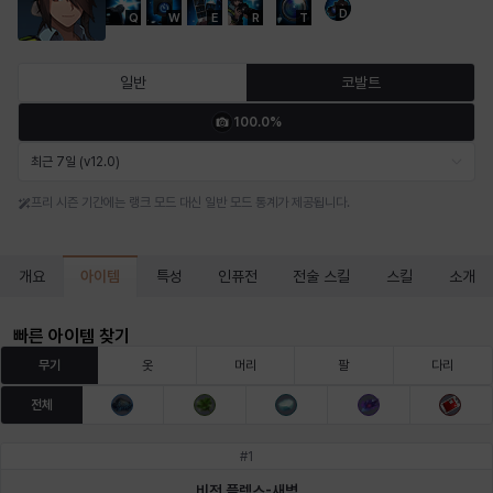
D
Q
W
E
R
T
마르티나
마이
마커스
매그너스
미르카
바냐
일반
코발트
100.0%
바바라
버니스
블레어
비앙카
비형
샬럿
최근 7일 (v12.0)
프리 시즌 기간에는 랭크 모드 대신 일반 모드 통계가 제공됩니다.
셀린
쇼우
쇼이치
수아
슈린
시셀라
아이템
개요
특성
인퓨전
전술 스킬
스킬
소개
실비아
아델라
아드리아나
아디나
아르다
아비게일
빠른 아이템 찾기
무기
옷
머리
팔
다리
전체
아야
아이솔
아이작
알렉스
알론소
얀
#
1
비전 플렉스-새벽