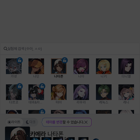
가넷
나딘
나타폰
니아
니키
다니엘
다르코
데비&마를렌
띠아
라우라
레녹스
레니
라이트
다크
테마를 변경
할 수 있습니다.
레온
로지
루크
르노어
리 다이린
리오
카메라
나타폰