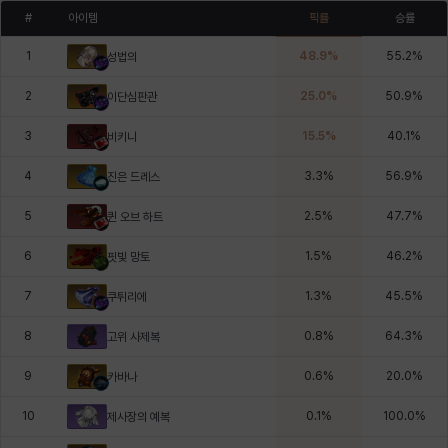
#
아이템
픽률
승률
1
48.9
%
55.2
%
성법의
2
25.0
%
50.9
%
이단심판관
3
15.5
%
40.1
%
비키니
4
3.3
%
56.9
%
진은 드레스
5
2.5
%
47.7
%
퀸 오브 하트
6
1.5
%
46.2
%
핏빛 망토
7
1.3
%
45.5
%
쿠튀리에
8
0.8
%
64.3
%
고위 사제복
9
0.6
%
20.0
%
카바나
10
0.1
%
100.0
%
제사장의 예복