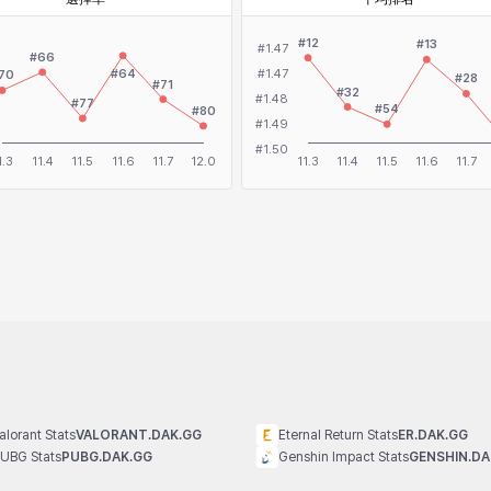
alorant Stats
VALORANT.DAK.GG
Eternal Return Stats
ER.DAK.GG
UBG Stats
PUBG.DAK.GG
Genshin Impact Stats
GENSHIN.DA