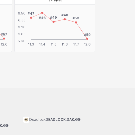
Deadlock
DEADLOCK.DAK.GG
K.GG