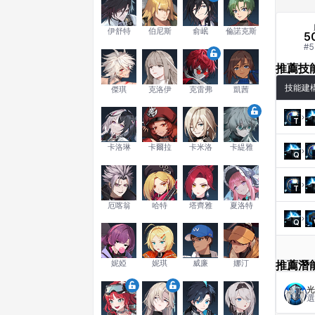
伊舒特
伯尼斯
俞岷
倫諾克斯
5
#
5
推薦技
技能建
傑琪
克洛伊
克雷弗
凱茜
T
卡洛琳
卡爾拉
卡米洛
卡緹雅
Q
T
厄喀翁
哈特
塔齊雅
夏洛特
Q
妮婭
妮琪
威廉
娜汀
推薦潛
光
選