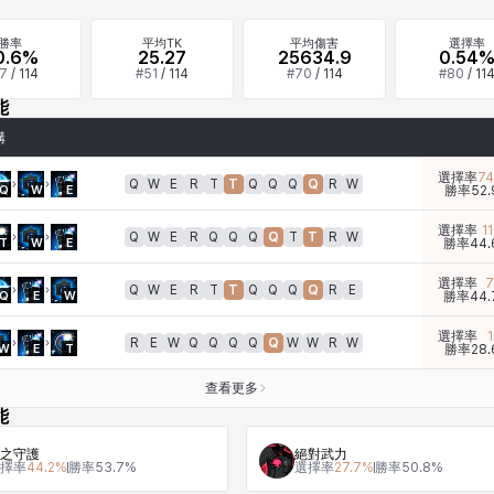
勝率
平均TK
平均傷害
選擇率
0.6%
25.27
25634.9
0.54
7
/
114
#
51
/
114
#
70
/
114
#
80
/
11
能
構
選擇率
74
Q
W
E
R
T
T
Q
Q
Q
Q
R
W
Q
W
E
勝率
52.
選擇率
11
Q
W
E
R
Q
Q
Q
Q
T
T
R
W
T
W
E
勝率
44.
選擇率
7
Q
W
E
R
T
T
Q
Q
Q
Q
R
E
Q
E
W
勝率
44.
選擇率
1
R
E
W
Q
Q
Q
Q
Q
W
W
R
W
W
E
T
勝率
28.
查看更多
能
之守護
絕對武力
擇率
44.2
%
勝率
53.7
%
選擇率
27.7
%
勝率
50.8
%