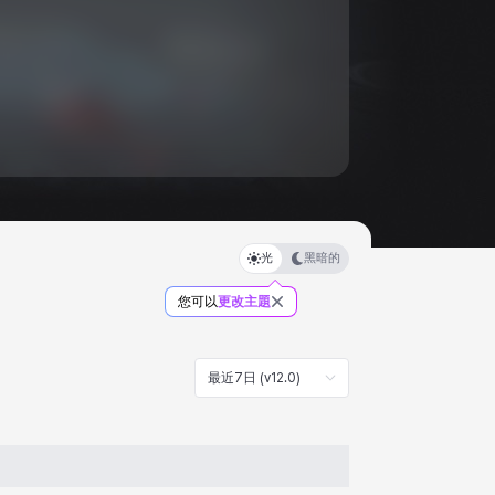
光
黑暗的
您可以
更改主題
最近7日 (v12.0)