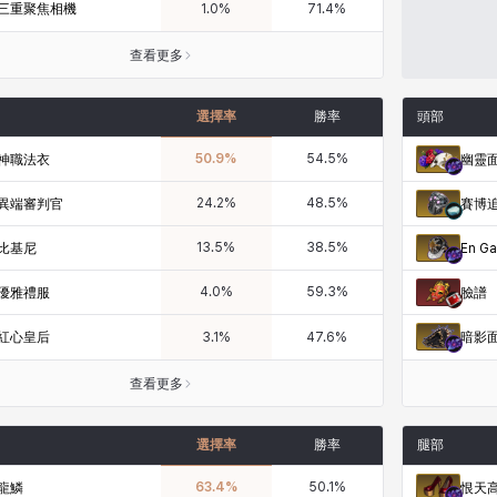
三重聚焦相機
1.0
%
71.4
%
查看更多
選擇率
勝率
頭部
50.9
%
54.5
%
神職法衣
幽靈
24.2
%
48.5
%
異端審判官
賽博
13.5
%
38.5
%
比基尼
En Ga
4.0
%
59.3
%
優雅禮服
臉譜
紅心皇后
暗影
3.1
%
47.6
%
查看更多
選擇率
勝率
腿部
63.4
%
50.1
%
龍鱗
恨天