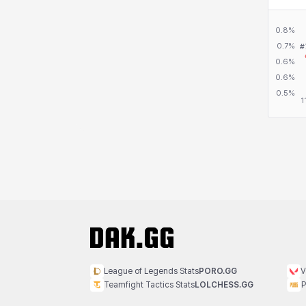
League of Legends Stats
PORO.GG
V
Teamfight Tactics Stats
LOLCHESS.GG
P