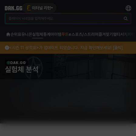
이터널 리턴
순위표
유니온
실험체
통계
아이템
루트
e스포츠/스트리머
즐겨찾기
멀티서치
파티
<시즌 11 성적표>가 업데이트 되었습니다. 지금 확인해보세요! [클릭]
DAK.GG
실험체 분석