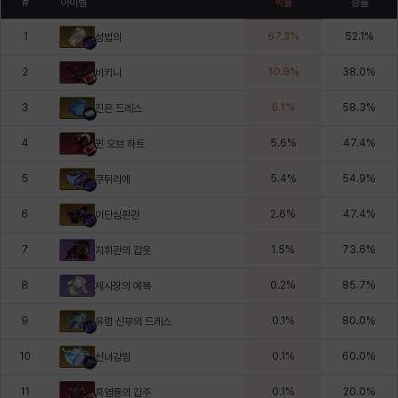
#
아이템
픽률
승률
1
67.3
%
52.1
%
성법의
2
10.9
%
38.0
%
비키니
3
6.1
%
58.3
%
진은 드레스
4
5.6
%
47.4
%
퀸 오브 하트
5
5.4
%
54.9
%
쿠튀리에
6
2.6
%
47.4
%
이단심판관
7
1.5
%
73.6
%
지휘관의 갑옷
8
0.2
%
85.7
%
제사장의 예복
9
0.1
%
80.0
%
유령 신부의 드레스
10
0.1
%
60.0
%
선녀강림
11
0.1
%
20.0
%
흑염룡의 갑주