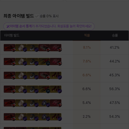
최종 아이템 빌드
헤이즈
헨리
승률 0% 표시
현우
혜진
히스이
아이템 순서 통계
가 추가되었습니다. 화살표를 눌러 확인하세요!
아이템 빌드
픽률
승률
8.1
%
41.2
%
7.6
%
44.2
%
6.6
%
45.3
%
6.6
%
56.3
%
5.4
%
47.5
%
2.2
%
54.3
%