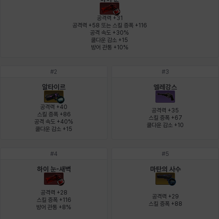
에스텔
에이든
에키온
엘레나
엠마
요한
공격력 +31

공격력 +58 또는 스킬 증폭 +116

공격 속도 +30%

쿨다운 감소 +15

윌리엄
유민
유스티나
유키
이렘
이바
방어 관통 +10%
#
2
#
3
이슈트반
이안
일레븐
자히르
재키
제니
알타이르
엘레강스
공격력 +40

공격력 +35

스킬 증폭 +86

스킬 증폭 +67

공격 속도 +40%

쿨다운 감소 +10
츠바메
카밀로
카티야
칼라
캐시
케네스
쿨다운 감소 +15
#
4
#
5
코렐라인
크레이버
클로에
키아라
타지아
테오도르
하이 눈-새벽
마탄의 사수
공격력 +28

공격력 +29

스킬 증폭 +116

스킬 증폭 +88
펜리르
펠릭스
프리야
피오라
피올로
하트
방어 관통 +8%