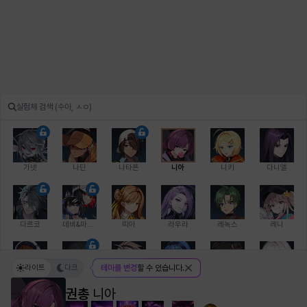
가넷
나딘
나타폰
니아
니키
다니엘
다르코
데비&마를렌
띠아
라우라
레녹스
레니
라이트
다크
테마를 변경
할 수 있습니다.
레온
로지
루크
르노어
리 다이린
리오
권총
니아