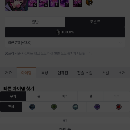
D
Q
W
E
R
T
마르티나
마이
마커스
매그너스
미르카
바냐
일반
코발트
100.0%
바바라
버니스
블레어
비앙카
비형
샬럿
최근 7일 (v12.0)
프리 시즌 기간에는 랭크 모드 대신 일반 모드 통계가 제공됩니다.
셀린
쇼우
쇼이치
수아
슈린
시셀라
아이템
개요
특성
인퓨전
전술 스킬
스킬
소개
실비아
아델라
아드리아나
아디나
아르다
아비게일
빠른 아이템 찾기
무기
옷
머리
팔
다리
전체
아야
아이솔
아이작
알렉스
알론소
얀
#
1
하이 눈