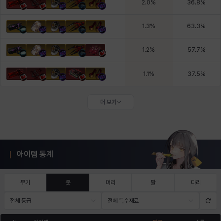
2.0
%
36.8
%
1.3
%
63.3
%
1.2
%
57.7
%
1.1
%
37.5
%
더 보기
아이템 통계
무기
옷
머리
팔
다리
전체 등급
전체 특수재료