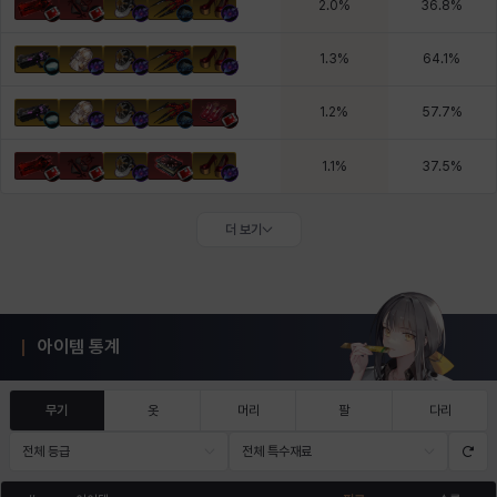
2.0
%
36.8
%
1.3
%
64.1
%
1.2
%
57.7
%
1.1
%
37.5
%
더 보기
아이템 통계
무기
옷
머리
팔
다리
전체 등급
전체 특수재료