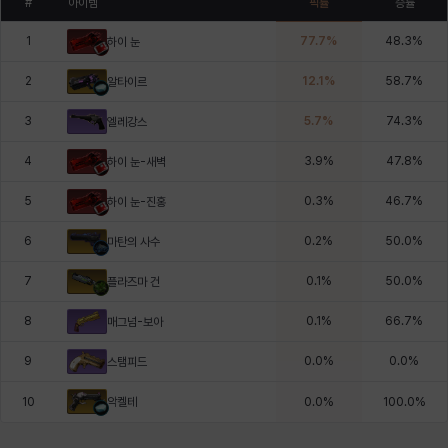
#
아이템
픽률
승률
1
77.7
%
48.3
%
하이 눈
2
12.1
%
58.7
%
알타이르
3
5.7
%
74.3
%
엘레강스
4
3.9
%
47.8
%
하이 눈-새벽
5
0.3
%
46.7
%
하이 눈-진홍
6
0.2
%
50.0
%
마탄의 사수
7
0.1
%
50.0
%
플라즈마 건
8
0.1
%
66.7
%
매그넘-보아
9
0.0
%
0.0
%
스탬피드
악켈테
10
0.0
%
100.0
%