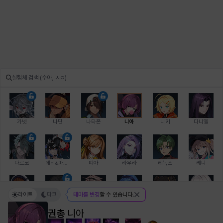
가넷
나딘
나타폰
니아
니키
다니엘
다르코
데비&마를렌
띠아
라우라
레녹스
레니
라이트
다크
테마를 변경
할 수 있습니다.
레온
로지
루크
르노어
리 다이린
리오
권총
니아