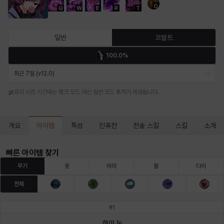
D
Q
W
E
R
T
마르티나
마이
마커스
매그너스
미르카
바냐
일반
코발트
100.0%
바바라
버니스
블레어
비앙카
비형
샬럿
최근 7일 (v12.0)
프리 시즌 기간에는 랭크 모드 대신 일반 모드 통계가 제공됩니다.
셀린
쇼우
쇼이치
수아
슈린
시셀라
아이템
개요
특성
인퓨전
전술 스킬
스킬
소개
실비아
아델라
아드리아나
아디나
아르다
아비게일
빠른 아이템 찾기
무기
옷
머리
팔
다리
전체
아야
아이솔
아이작
알렉스
알론소
얀
#
1
하이 눈