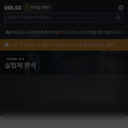
이터널 리턴
순위표
유니온
실험체
통계
아이템
루트
e스포츠/스트리머
즐겨찾기
멀티서치
파티
<시즌 11 성적표>가 업데이트 되었습니다. 지금 확인해보세요! [클릭]
DAK.GG
실험체 분석