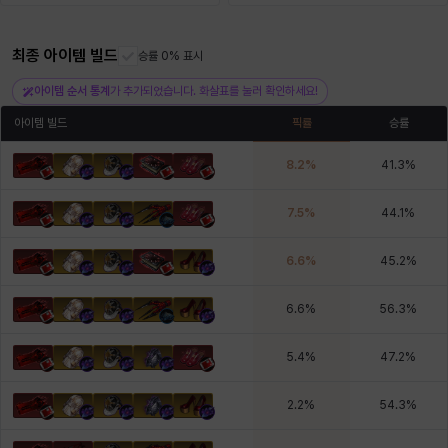
최종 아이템 빌드
헤이즈
헨리
승률 0% 표시
현우
혜진
히스이
아이템 순서 통계
가 추가되었습니다. 화살표를 눌러 확인하세요!
아이템 빌드
픽률
승률
8.2
%
41.3
%
7.5
%
44.1
%
6.6
%
45.2
%
6.6
%
56.3
%
5.4
%
47.2
%
2.2
%
54.3
%