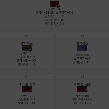
에스텔
에이든
에키온
엘레나
엠마
요한
공격력 +31

공격력 +58 또는 스킬 증폭 +116

공격 속도 +30%

쿨다운 감소 +15

윌리엄
유민
유스티나
유키
이렘
이바
방어 관통 +10%
#
2
#
3
이슈트반
이안
일레븐
자히르
재키
제니
알타이르
엘레강스
공격력 +40

공격력 +35

스킬 증폭 +86

스킬 증폭 +67

공격 속도 +40%

쿨다운 감소 +10
츠바메
카밀로
카티야
칼라
캐시
케네스
쿨다운 감소 +15
#
4
#
5
코렐라인
크레이버
클로에
키아라
타지아
테오도르
하이 눈-새벽
하이 눈-진홍
공격력 +28

공격력 +86

스킬 증폭 +116

공격 속도 +35%

펜리르
펠릭스
프리야
피오라
피올로
하트
방어 관통 +8%
방어 관통 +7%