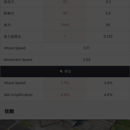
攻击力
32
4.2
燕翼
爱琳
玄佑
玛蒂娜
珍妮
皮奥洛
防御力
55
3.5
体力
1000
95
盖瑞特
秀雅
米尔卡
约翰
纳塔朋
翡翠
体力值再生
1
0.135
Attack Speed
0.11
肯尼思
艾丝蒂尔
艾比盖尔
艾玛
艾登
芬里尔
Movement Speed
3.55
拳套
芭芭拉
莉央
莉诺尔
菲欧娜
蒂娅
西奥多
Attack Speed
3.9
%
3.9
%
Skill Amplification
4.6
%
4.6
%
西尔维娅
费利克斯
达尔科
里昂
阿尔达
阿德拉
技能
阿德瑞娜
阿迪娜
阿隆索
阿雅
雪
雪琳