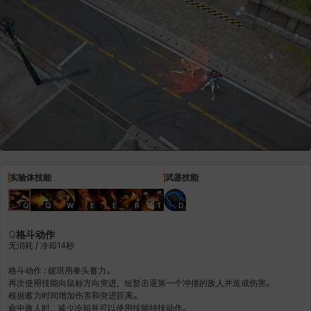
雷妮
马库斯
马格努斯
黛比&玛莲
鼻荆
实验体技能
武器技能
Q
Q
W
E
E
R
T
D
Q
格斗动作
无消耗 / 冷却14秒
格斗动作 : 妮琪用拳头蓄力。
再次使用技能向鼠标方向突进，短暂击退第一个冲撞的敌人并造成伤害。
根据蓄力时间增加伤害和突进距离。