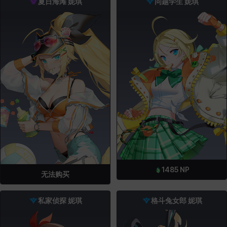
夏日海滩 妮琪
问题学生 妮琪
1485
NP
无法购买
私家侦探 妮琪
格斗兔女郎 妮琪