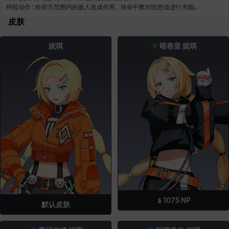
皮肤
妮琪
暗巷里 妮琪
1075
NP
默认皮肤