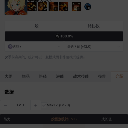
D
Q
W
E
R
T
卡洛琳
卡米洛
卡缇娅
卢克
厄喀翁
哈特
一般
钴协议
100.0%
埃琳娜
埃索
塔齐娅
夏洛特
奇娅拉
妮娅
灭钻+
最近7日 (v12.0)
季前赛期间，统计将以一般模式而非排位模式提供。
妮琪
威廉
娜町
尤斯蒂娜
布莱尔
希瑟拉
介绍
大纲
物品
路径
潜能
战术技能
技能
席琳
彰一
慧珍
扎希尔
扬
普里亚
数据
Lv.
1
Max Lv.
(LV.20)
李黛琳
杰琪
梅
比安卡
洛兹
海因茨
能力
按级别统计
(LV.
1
)
成长值