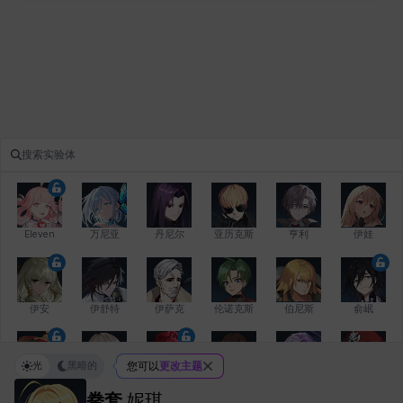
Eleven
万尼亚
丹尼尔
亚历克斯
亨利
伊娃
伊安
伊舒特
伊萨克
伦诺克斯
伯尼斯
俞岷
光
黑暗的
您可以
更改主题
修凯
克洛伊
克雷弗
凯希
劳拉
卡拉
拳套
妮琪