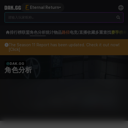
Eternal Return
排行榜
联盟
角色分析
统计
物品
路径
电竞/直播
收藏
多重查找
赛季榜单
The Season 11 Report has been updated. Check it out now!
[Click]
DAK.GG
角色分析