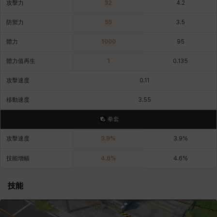
攻擊力
32
4.2
皮奧洛
盧克
秀凱
秀雅
米爾卡
約翰
防禦力
55
3.5
體力
1000
95
納塔朋
綾
翡翠
肯尼思
艾比蓋爾
艾琳娜
體力值再生
1
0.135
攻擊速度
0.11
艾瑪
艾登
艾絲黛爾
艾薩克
艾迪娜
芬里爾
移動速度
3.55
拳套
芭芭拉
莉央
莉諾爾
菲利克斯
菲歐拉
萬尼亞
攻擊速度
3.9
%
3.9
%
技能增幅
4.6
%
4.6
%
蒂亞
蓋瑞特
蘿拉
西奧多
達爾科
里昂
技能
阿德拉
阿爾達
阿隆索
雪
雪琳
雷妮