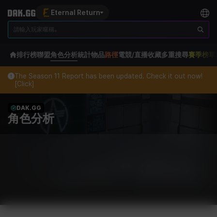
Eternal Return
排行榜
聯盟
角色分析
統計
物品
路徑
電競/直播
收藏
多重搜尋
賽季榜單
The Season 11 Report has been updated. Check it out now!
[Click]
DAK.GG
角色分析