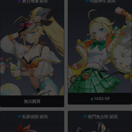
夏日海灘 妮琪
問題學生 妮琪
1485
NP
無法購買
私家偵探 妮琪
格鬥兔女郎 妮琪