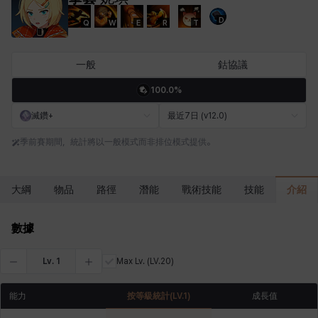
D
Q
W
E
R
T
卡米洛
卡緹雅
厄喀翁
哈特
塔齊雅
夏洛特
一般
鈷協議
100.0%
妮婭
妮琪
威廉
娜汀
尤斯蒂娜
布萊爾
滅鑽+
最近7日 (v12.0)
季前賽期間，統計將以一般模式而非排位模式提供。
希爾維婭
希瑟拉
席琳
彰一
愛琳
慧珍
介紹
大綱
物品
路徑
潛能
戰術技能
技能
揚
普里亞
李黛琳
查希爾
梅
比安卡
數據
Lv.
1
Max Lv.
(LV.20)
洛茲
海因茨
玹雨
珍妮
琪婭拉
瑪蒂娜
能力
按等級統計
(LV.
1
)
成長值