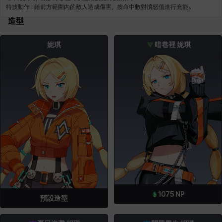
造型
妮琪
暗巷裡 妮琪
1075
NP
預設造型