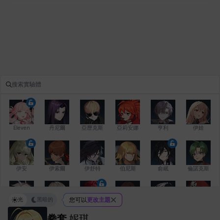
Eleven
丹尼爾
亞歷克斯
亞莉安娜
亨利
伊娃
伊安
伊索爾
伊舒特
伯尼斯
俞岷
倫諾克斯
光
黑暗的
您可以
更改主題
傑琪
克洛伊
克雷弗
凱茜
卡洛琳
卡爾拉
拳套
妮琪