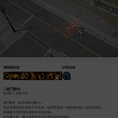
青燕
馬庫斯
馬格努斯
黛比&瑪蓮
鼻荊
實驗體技能
武器技能
Q
Q
W
E
E
R
T
D
Q
格鬥動作
無消耗 / 冷卻14秒
格鬥動作 : 妮琪用拳頭蓄力。
再次使用技能向滑鼠方向突進，短暫擊退第一個衝撞的敵人並造成傷害。
根據蓄力時間增加傷害和突進距離。