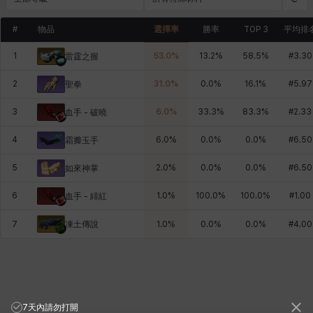
#
物品
選擇率
勝率
TOP 3
平均排
1
53.0
%
13.2
%
58.5
%
#
3.30
雷霆之握
2
31.0
%
0.0
%
16.1
%
#
5.97
聖拳
3
6.0
%
33.3
%
83.3
%
#
2.33
血手 - 破曉
4
6.0
%
0.0
%
0.0
%
#
6.50
霜瓣玉手
5
2.0
%
0.0
%
0.0
%
#
6.50
如來神掌
6
1.0
%
100.0
%
100.0
%
#
1.00
血手 - 緋紅
凍土傳說
7
1.0
%
0.0
%
0.0
%
#
4.00
7天內請勿打開