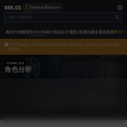
Eternal Return
排行榜
聯盟
角色分析
統計
物品
路徑
電競/直播
收藏
多重搜尋
賽季榜單
The Season 11 Report has been updated. Check it out now!
[Click]
DAK.GG
角色分析