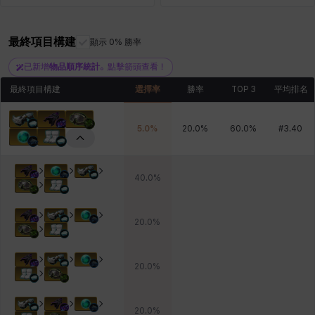
最終項目構建
顯示 0% 勝率
青燕
馬庫斯
馬格努斯
黛比&瑪蓮
鼻荊
已新增
物品順序統計
。點擊箭頭查看！
最終項目構建
選擇率
勝率
TOP 3
平均排名
5.0
%
20.0
%
60.0
%
#
3.40
40.0
%
20.0
%
20.0
%
20.0
%