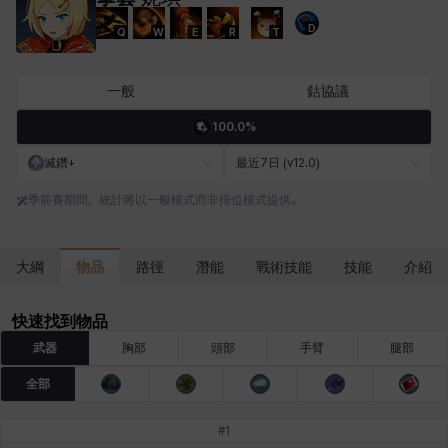
D
Q
W
E
R
T
卡米洛
卡緹雅
厄喀翁
哈特
塔齊雅
夏洛特
一般
鈷協議
100.0%
妮婭
妮琪
威廉
娜汀
尤斯蒂娜
布萊爾
滅鑽+
最近7日 (v12.0)
季前賽期間，統計將以一般模式而非排位模式提供。
希爾維婭
希瑟拉
席琳
彰一
愛琳
慧珍
物品
大綱
路徑
潛能
戰術技能
技能
介紹
揚
普里亞
李黛琳
查希爾
梅
比安卡
快速找到物品
武器
胸部
頭部
手臂
腿部
全部
洛茲
海因茨
玹雨
珍妮
琪婭拉
瑪蒂娜
#
1