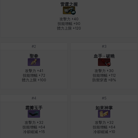
雷霆之握
皮奧洛
盧克
秀凱
秀雅
米爾卡
約翰
攻擊力 +40

技能增幅 +90

體力上限 +120
納塔朋
綾
翡翠
肯尼思
艾比蓋爾
艾琳娜
#
2
#
3
聖拳
血手 - 破曉
艾瑪
艾登
艾絲黛爾
艾薩克
艾迪娜
芬里爾
攻擊力 +41

攻擊力 +30

技能增幅 +72

技能增幅 +112

體力上限 +100
防禦穿透 +8%
芭芭拉
莉央
莉諾爾
菲利克斯
菲歐拉
萬尼亞
#
4
#
5
霜瓣玉手
如來神掌
蒂亞
蓋瑞特
蘿拉
西奧多
達爾科
里昂
攻擊力 +32

攻擊力 +32

技能增幅 +64

技能增幅 +64

冷卻縮減 +15
冷卻縮減 +10
阿德拉
阿爾達
阿隆索
雪
雪琳
雷妮