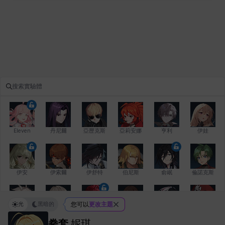
Eleven
丹尼爾
亞歷克斯
亞莉安娜
亨利
伊娃
伊安
伊索爾
伊舒特
伯尼斯
俞岷
倫諾克斯
光
黑暗的
您可以
更改主題
傑琪
克洛伊
克雷弗
凱茜
卡洛琳
卡爾拉
拳套
妮琪