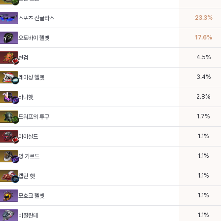
23.3
%
스포츠 선글라스
17.6
%
오토바이 헬멧
4.5
%
변검
3.4
%
레이싱 헬멧
2.8
%
바니햇
1.7
%
드워프의 투구
1.1
%
아이실드
1.1
%
앙 가르드
1.1
%
캡틴 햇
1.1
%
모호크 헬멧
1.1
%
비질란테