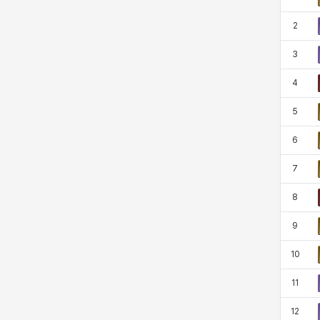
코렐라인
크레이버
클로에
키아라
2
3
타지아
테오도르
펜리르
펠릭스
4
5
프리야
피오라
피올로
하트
6
7
헤이즈
헨리
현우
혜진
8
9
히스이
10
11
12