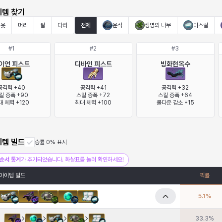
이템 찾기
옷
머리
팔
다리
전체
운석
생명의 나무
미스릴
#
1
#
2
#
3
이언 피스트
디바인 피스트
빙화현옥수
공격력 +40

공격력 +41

공격력 +32

킬 증폭 +90

스킬 증폭 +72

스킬 증폭 +64

대 체력 +120
최대 체력 +100
쿨다운 감소 +15
이템 빌드
승률 0% 표시
순서 통계
가 추가되었습니다. 화살표를 눌러 확인하세요!
아이템 빌드
픽률
5.1
%
33.3
%