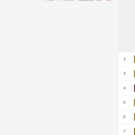
비형
샬럿
셀린
쇼우
쇼이치
수아
슈린
시셀라
실비아
아델라
아드리아나
아디나
2
3
아르다
아비게일
아야
아이솔
4
아이작
알렉스
알론소
얀
5
6
에스텔
에이든
에키온
엘레나
7