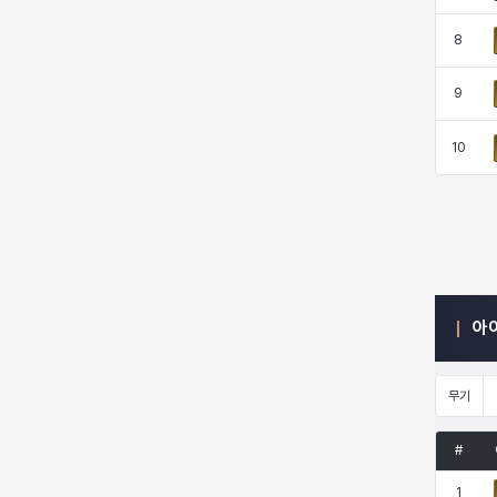
8
엠마
요한
윌리엄
유민
9
10
유스티나
유키
이렘
이바
이슈트반
이안
일레븐
자히르
아
재키
제니
츠바메
카밀로
무기
카티야
칼라
캐시
케네스
#
1