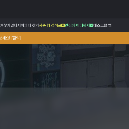
겨찾기
멀티서치
파티 찾기
시즌 11 성적표
켠김에 이터까지
데스크탑 앱
세요! [클릭]