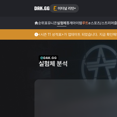
이터널 리턴
순위표
유니온
실험체
통계
아이템
루트
e스포츠/스트리머
즐
<시즌 11 성적표>가 업데이트 되었습니다. 지금 확인해보
DAK.GG
실험체 분석