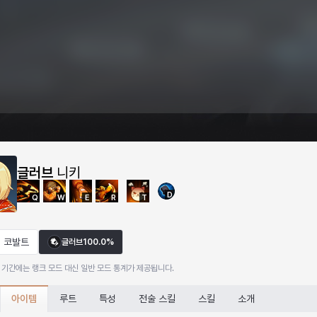
글러브
니키
D
Q
W
E
R
T
코발트
글러브
100.0%
 기간에는 랭크 모드 대신 일반 모드 통계가 제공됩니다.
아이템
루트
특성
전술 스킬
스킬
소개