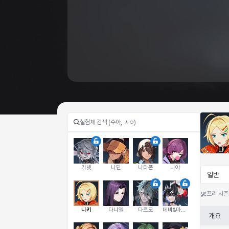
가넷
나딘
나타폰
니아
일반
프리 시즌
니키
다니엘
다르코
데비&마를렌
개요