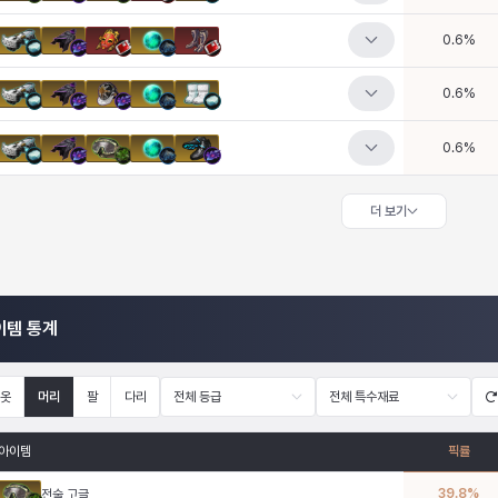
0.6
%
0.6
%
0.6
%
더 보기
이템 통계
옷
머리
팔
다리
전체 등급
전체 특수재료
아이템
픽률
39.8
%
전술 고글