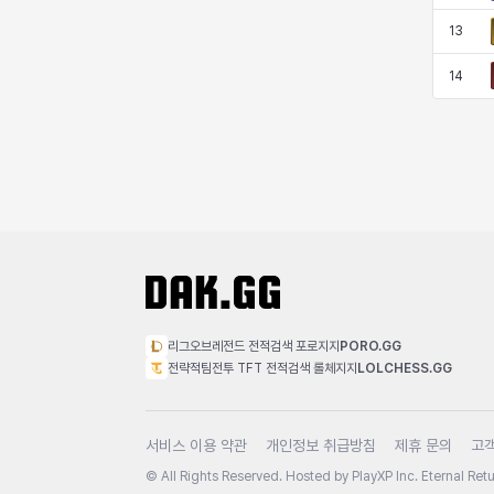
13
14
리그오브레전드 전적검색 포로지지
PORO.GG
전략적팀전투 TFT 전적검색 롤체지지
LOLCHESS.GG
서비스 이용 약관
개인정보 취급방침
제휴 문의
고
© All Rights Reserved. Hosted by PlayXP Inc. Eternal Retur