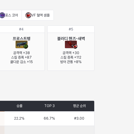
포스 코어
VF 혈액 샘플
#
4
#
5
프로스트팽
블러디 핸즈-새벽
공격력 +38

공격력 +30

스킬 증폭 +87

스킬 증폭 +112

쿨다운 감소 +15
방어 관통 +8%
승률
TOP 3
평균 순위
22.2
%
66.7
%
#
3.00