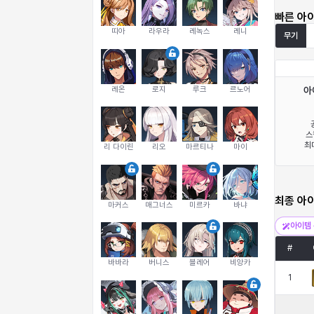
빠른 아
띠아
라우라
레녹스
레니
무기
레온
로지
루크
르노어
아
스
최
리 다이린
리오
마르티나
마이
최종 아
마커스
매그너스
미르카
바냐
아이템 
#
바바라
버니스
블레어
비앙카
1