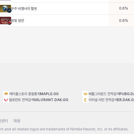
0.6
%
우주 비행사의 헬멧
핏빛 왕관
0.6
%
메이플스토리 종합통계
MAPLE.GG
배틀그라운드 전적검색
PUBG.D
발로란트 전적검색
VALORANT.DAK.GG
이터널 리턴 전적검색
ER.DAK.
객센터
채용
n and all related logos are trademarks of Nimble Neuron, inc. or its affiliates.