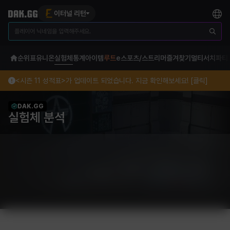
이터널 리턴
순위표
유니온
실험체
통계
아이템
루트
e스포츠/스트리머
즐겨찾기
멀티서치
파티
<시즌 11 성적표>가 업데이트 되었습니다. 지금 확인해보세요! [클릭]
DAK.GG
실험체 분석