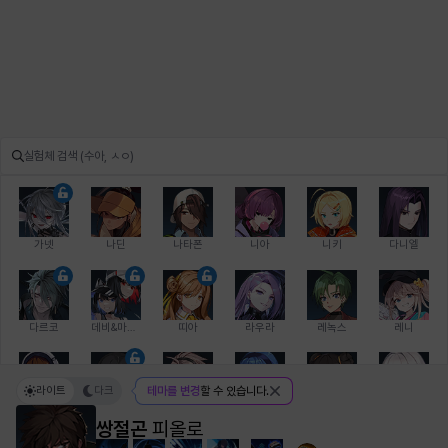
가넷
나딘
나타폰
니아
니키
다니엘
다르코
데비&마를렌
띠아
라우라
레녹스
레니
라이트
다크
테마를 변경
할 수 있습니다.
레온
로지
루크
르노어
리 다이린
리오
쌍절곤
피올로