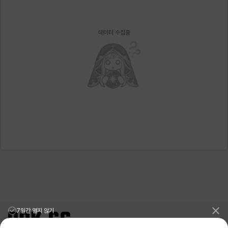
에스텔
에이든
에키온
엘레나
엠마
요한
데이터 수집중
윌리엄
유민
유스티나
유키
이렘
이바
이슈트반
이안
일레븐
자히르
재키
제니
츠바메
카밀로
카티야
칼라
캐시
케네스
코렐라인
크레이버
클로에
키아라
타지아
테오도르
7일간 열지 않기
펜리르
펠릭스
프리야
피오라
피올로
하트