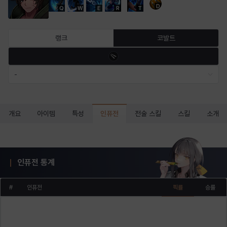
D
Q
W
E
R
T
마르티나
마이
마커스
매그너스
미르카
바냐
랭크
코발트
바바라
버니스
블레어
비앙카
비형
샬럿
-
셀린
쇼우
쇼이치
수아
슈린
시셀라
인퓨전
개요
아이템
특성
전술 스킬
스킬
소개
실비아
아델라
아드리아나
아디나
아르다
아비게일
인퓨전 통계
#
인퓨전
픽률
승률
아야
아이솔
아이작
알렉스
알론소
얀