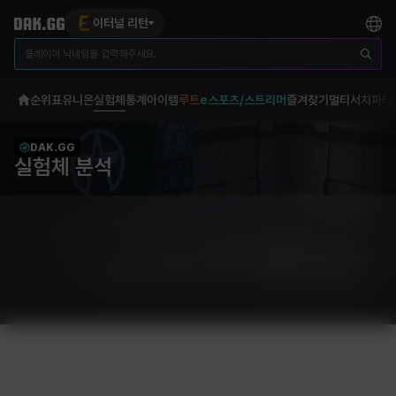
이터널 리턴
순위표
유니온
실험체
통계
아이템
루트
e스포츠/스트리머
즐겨찾기
멀티서치
파티
DAK.GG
실험체 분석