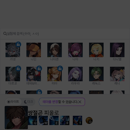
가넷
나딘
나타폰
니아
니키
다니엘
다르코
데비&마를렌
띠아
라우라
레녹스
레니
라이트
다크
테마를 변경
할 수 있습니다.
레온
로지
루크
르노어
리 다이린
리오
쌍절곤
피올로
D
Q
W
E
R
T