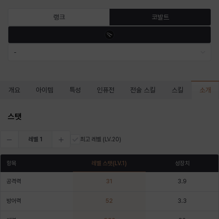
마르티나
마이
마커스
매그너스
미르카
바냐
랭크
코발트
바바라
버니스
블레어
비앙카
비형
샬럿
-
셀린
쇼우
쇼이치
수아
슈린
시셀라
소개
개요
아이템
특성
인퓨전
전술 스킬
스킬
스탯
실비아
아델라
아드리아나
아디나
아르다
아비게일
레벨
1
최고 레벨
(LV.20)
항목
레벨 스탯
(LV.
1
)
성장치
아야
아이솔
아이작
알렉스
알론소
얀
공격력
31
3.9
방어력
52
3.3
에스텔
에이든
에키온
엘레나
엠마
요한