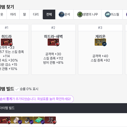
이템 찾기
옷
머리
팔
다리
전체
운석
생명의 나무
미스릴
#
1
#
2
#
3
히드라
히드라-새벽
게리온
공격력 +33

57 또는 스킬 증폭 
공격력 +30

+114

공격력 +40

스킬 증폭 +112

 속도 +30%

스킬 증폭 +92
방어 관통 +8%
운 감소 +15

 관통 +10%
이템 빌드
승률 0% 표시
순서 통계
가 추가되었습니다. 화살표를 눌러 확인하세요!
아이템 빌드