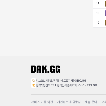
17
18
19
리그오브레전드 전적검색 포로지지
PORO.GG
전략적팀전투 TFT 전적검색 롤체지지
LOLCHESS.GG
서비스 이용 약관
개인정보 취급방침
제휴 문의
고