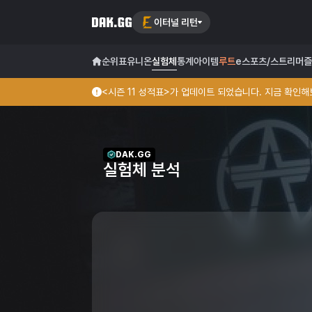
이터널 리턴
순위표
유니온
실험체
통계
아이템
루트
e스포츠/스트리머
즐
<시즌 11 성적표>가 업데이트 되었습니다. 지금 확인해보
DAK.GG
실험체 분석