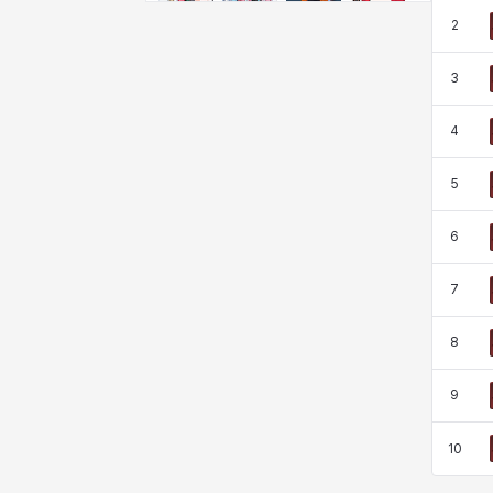
비형
샬럿
셀린
쇼우
2
3
쇼이치
수아
슈린
시셀라
4
5
실비아
아델라
아드리아나
아디나
6
아르다
아비게일
아야
아이솔
7
8
아이작
알렉스
알론소
얀
9
10
에스텔
에이든
에키온
엘레나