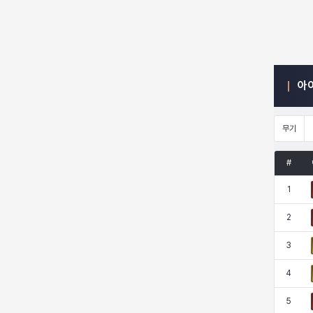
엠마
요한
윌리엄
유민
아
유스티나
유키
이렘
이바
무기
이슈트반
이안
일레븐
자히르
#
1
재키
제니
츠바메
카밀로
2
3
카티야
칼라
캐시
케네스
4
5