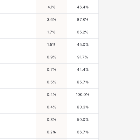
4.1
%
46.4
%
3.6
%
87.8
%
1.7
%
65.2
%
1.5
%
45.0
%
0.9
%
91.7
%
0.7
%
44.4
%
0.5
%
85.7
%
0.4
%
100.0
%
0.4
%
83.3
%
0.3
%
50.0
%
0.2
%
66.7
%