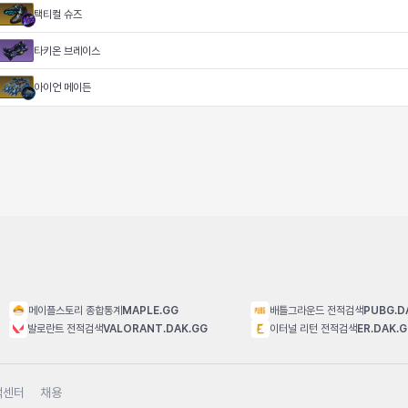
택티컬 슈즈
타키온 브레이스
아이언 메이든
메이플스토리 종합통계
MAPLE.GG
배틀그라운드 전적검색
PUBG.D
발로란트 전적검색
VALORANT.DAK.GG
이터널 리턴 전적검색
ER.DAK.
객센터
채용