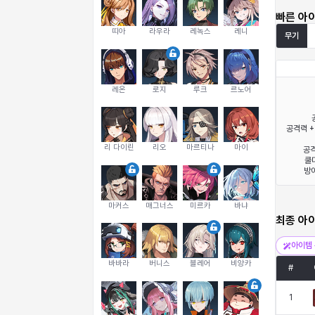
빠른 아
띠아
라우라
레녹스
레니
무기
레온
로지
루크
르노어
공격력 +
리 다이린
리오
마르티나
마이
공격
쿨다
방어
마커스
매그너스
미르카
바냐
최종 아
아이템 
바바라
버니스
블레어
비앙카
#
1