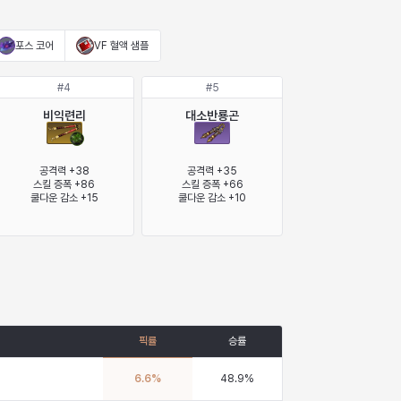
포스 코어
VF 혈액 샘플
#
4
#
5
비익련리
대소반룡곤
공격력 +38

공격력 +35

스킬 증폭 +86

스킬 증폭 +66

쿨다운 감소 +15
쿨다운 감소 +10
픽률
승률
6.6
%
48.9
%