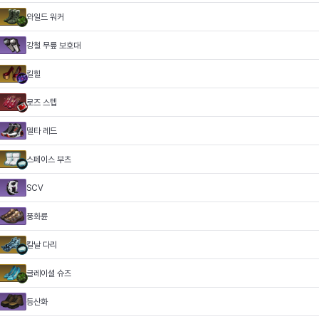
와일드 워커
강철 무릎 보호대
킬힐
로즈 스텝
델타 레드
스페이스 부츠
SCV
풍화륜
칼날 다리
글레이셜 슈즈
등산화