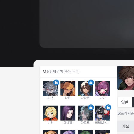
가넷
나딘
나타폰
니아
일반
프리 시즌
니키
다니엘
다르코
데비&마를렌
개요