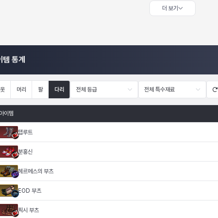
더 보기
이템 통계
옷
머리
팔
다리
전체 등급
전체 특수재료
아이템
탭루트
분홍신
헤르메스의 부츠
EOD 부츠
픽시 부츠