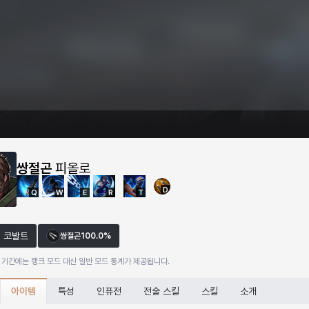
쌍절곤
피올로
D
Q
W
E
R
T
코발트
쌍절곤
100.0%
 기간에는 랭크 모드 대신 일반 모드 통계가 제공됩니다.
아이템
특성
인퓨전
전술 스킬
스킬
소개