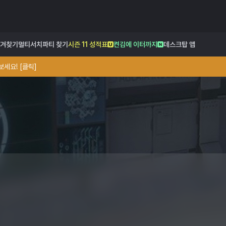
겨찾기
멀티서치
파티 찾기
시즌 11 성적표
켠김에 이터까지
데스크탑 앱
세요! [클릭]