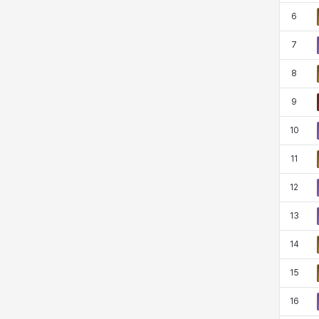
코렐라인
크레이버
클로에
키아라
6
7
8
타지아
테오도르
펜리르
펠릭스
9
10
프리야
피오라
피올로
하트
11
12
헤이즈
헨리
현우
혜진
13
14
히스이
15
16