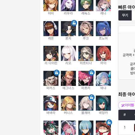
빠른 아
띠아
라우라
레녹스
레니
무기
레온
로지
루크
르노어
공격력 +
리 다이린
리오
마르티나
마이
공격
쿨다
방어
마커스
매그너스
미르카
바냐
최종 아
아이템 
바바라
버니스
블레어
비앙카
#
1