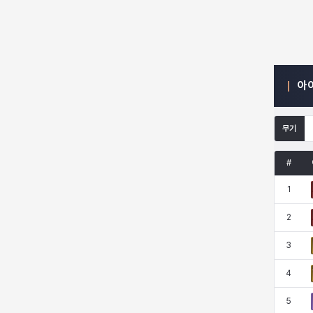
엠마
요한
윌리엄
유민
아
유스티나
유키
이렘
이바
무기
이슈트반
이안
일레븐
자히르
#
1
재키
제니
츠바메
카밀로
2
3
카티야
칼라
캐시
케네스
4
5