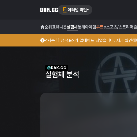
이터널 리턴
순위표
유니온
실험체
통계
아이템
루트
e스포츠/스트리머
즐
<시즌 11 성적표>가 업데이트 되었습니다. 지금 확인해보
DAK.GG
실험체 분석