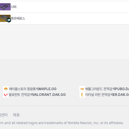
샤퍼
케르베로스
메이플스토리 종합통계
MAPLE.GG
배틀그라운드 전적검색
PUBG.D
발로란트 전적검색
VALORANT.DAK.GG
이터널 리턴 전적검색
ER.DAK.
객센터
채용
n and all related logos are trademarks of Nimble Neuron, inc. or its affiliates.