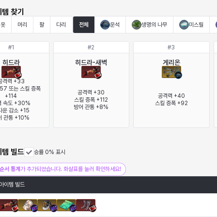
이템 찾기
옷
머리
팔
다리
전체
운석
생명의 나무
미스릴
#
1
#
2
#
3
히드라
히드라-새벽
게리온
공격력 +33

57 또는 스킬 증폭 
공격력 +30

+114

공격력 +40

스킬 증폭 +112

 속도 +30%

스킬 증폭 +92
방어 관통 +8%
운 감소 +15

 관통 +10%
이템 빌드
승률 0% 표시
순서 통계
가 추가되었습니다. 화살표를 눌러 확인하세요!
아이템 빌드