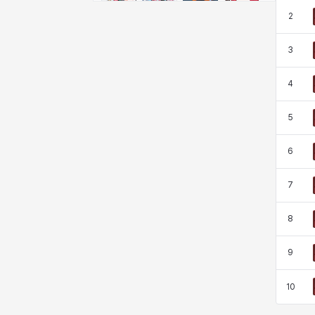
비형
샬럿
셀린
쇼우
2
3
쇼이치
수아
슈린
시셀라
4
5
실비아
아델라
아드리아나
아디나
6
아르다
아비게일
아야
아이솔
7
8
아이작
알렉스
알론소
얀
9
10
에스텔
에이든
에키온
엘레나