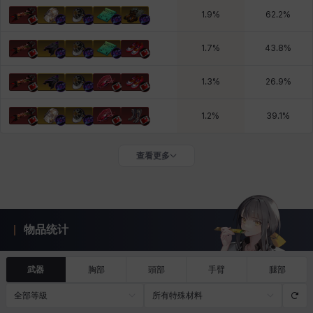
1.9
%
62.2
%
1.7
%
43.8
%
1.3
%
26.9
%
1.2
%
39.1
%
查看更多
物品统计
武器
胸部
頭部
手臂
腿部
全部等級
所有特殊材料