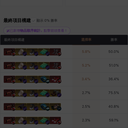
最終項目構建
青燕
馬庫斯
顯示 0% 勝率
馬格努斯
黛比&瑪蓮
鼻荊
已新增
物品順序統計
。點擊箭頭查看！
最終項目構建
選擇率
勝率
5.8
%
50.0
%
5.2
%
51.0
%
3.4
%
36.4
%
2.7
%
75.5
%
2.5
%
40.8
%
2.3
%
59.1
%