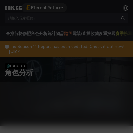
Eternal Return
排行榜
聯盟
角色分析
統計
物品
路徑
電競/直播
收藏
多重搜尋
賽季榜單
The Season 11 Report has been updated. Check it out now!
[Click]
DAK.GG
角色分析