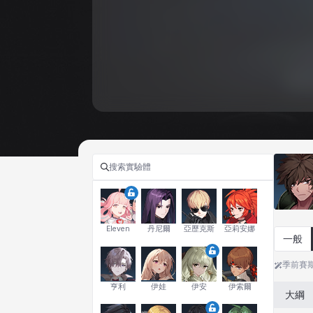
Eleven
丹尼爾
亞歷克斯
亞莉安娜
一般
季前賽
亨利
伊娃
伊安
伊索爾
大綱