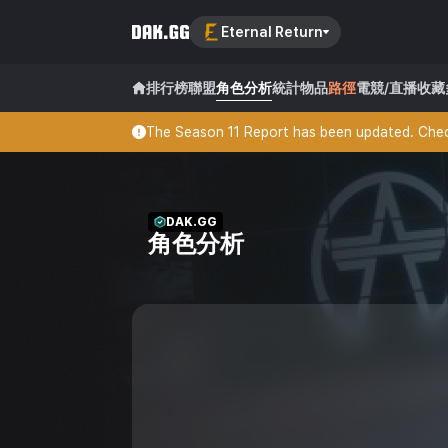
Eternal Return
排行榜
聯盟
角色分析
統計
物品
路徑
電競/直播
收藏
The Season 11 Report has been updated. Check
DAK.GG
角色分析