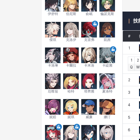
伊舒特
伯尼斯
俞岷
倫諾克斯
技
#
傑琪
克洛伊
克雷弗
凱茜
1
1
2
卡洛琳
卡爾拉
卡米洛
卡緹雅
Q
W
2
厄喀翁
哈特
塔齊雅
夏洛特
3
4
妮婭
妮琪
威廉
娜汀
5
6