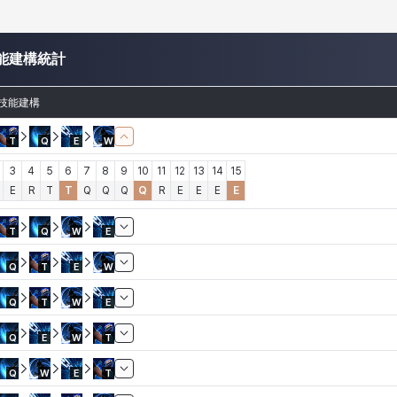
能建構統計
技能建構
T
Q
E
W
3
4
5
6
7
8
9
10
11
12
13
14
15
E
R
T
T
Q
Q
Q
Q
R
E
E
E
E
T
Q
W
E
Q
T
E
W
Q
T
W
E
Q
E
W
T
Q
W
E
T