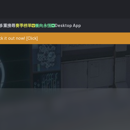
多重搜尋
賽季榜單
衝向永恆
Desktop App
 it out now! [Click]