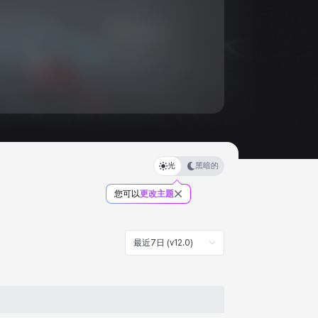
光
黑暗的
您可以
更改主題
最近7日 (v12.0)