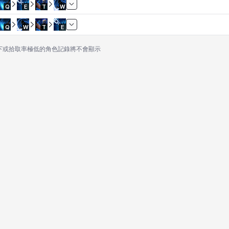
Q
E
T
W
Q
W
T
E
以下或拾取率極低的角色記錄將不會顯示