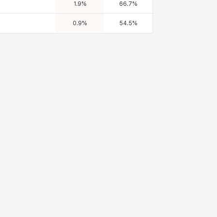
1.9
%
66.7
%
0.9
%
54.5
%