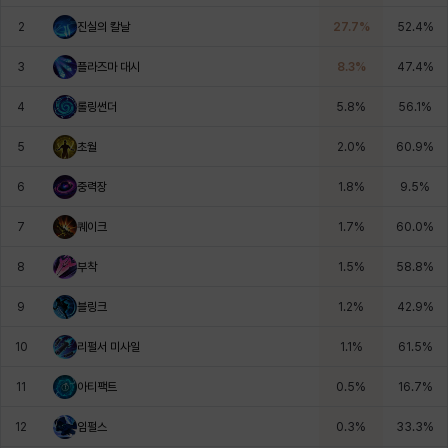
에스텔
에이든
에키온
엘레나
엠마
요한
2
진실의 칼날
27.7
%
52.4
%
3
플라즈마 대시
8.3
%
47.4
%
윌리엄
유민
유스티나
유키
이렘
이바
4
롤링썬더
5.8
%
56.1
%
5
초월
2.0
%
60.9
%
이슈트반
이안
일레븐
자히르
재키
제니
6
중력장
1.8
%
9.5
%
7
퀘이크
1.7
%
60.0
%
츠바메
카밀로
카티야
칼라
캐시
케네스
8
부착
1.5
%
58.8
%
9
블링크
1.2
%
42.9
%
코렐라인
크레이버
클로에
키아라
타지아
테오도르
10
리펄서 미사일
1.1
%
61.5
%
11
아티팩트
0.5
%
16.7
%
펜리르
펠릭스
프리야
피오라
피올로
하트
12
임펄스
0.3
%
33.3
%