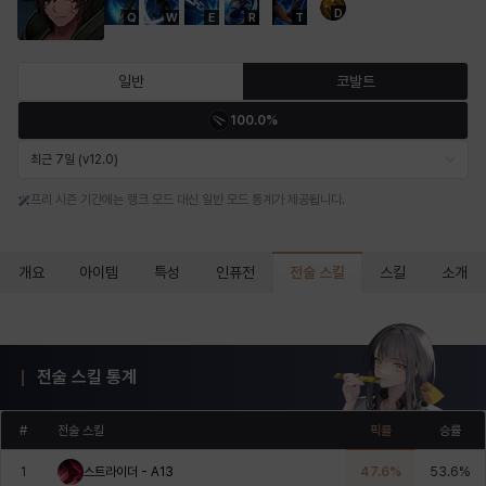
D
Q
W
E
R
T
마르티나
마이
마커스
매그너스
미르카
바냐
일반
코발트
100.0%
바바라
버니스
블레어
비앙카
비형
샬럿
최근 7일 (v12.0)
프리 시즌 기간에는 랭크 모드 대신 일반 모드 통계가 제공됩니다.
셀린
쇼우
쇼이치
수아
슈린
시셀라
전술 스킬
개요
아이템
특성
인퓨전
스킬
소개
실비아
아델라
아드리아나
아디나
아르다
아비게일
전술 스킬 통계
아야
아이솔
아이작
알렉스
알론소
얀
#
전술 스킬
픽률
승률
1
스트라이더 - A13
47.6
%
53.6
%