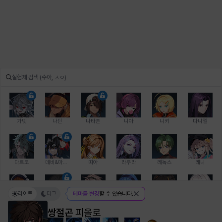
가넷
나딘
나타폰
니아
니키
다니엘
다르코
데비&마를렌
띠아
라우라
레녹스
레니
라이트
다크
테마를 변경
할 수 있습니다.
레온
로지
루크
르노어
리 다이린
리오
쌍절곤
피올로