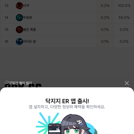
13
쇠약
0.2
%
100.0
%
헤이즈
헨리
현우
혜진
히스이
14
무효화
0.2
%
50.0
%
15
붉은 폭풍
0.1
%
0.0
%
16
라이트 윙
0.1
%
0.0
%
7일간 열지 않기
닥지지 ER 앱 출시!
리그오브레전드 전적검색 포로지지
PORO.GG
앱 설치하고, 다양한 정보와 혜택을 확인하세요.
전략적팀전투 TFT 전적검색 롤체지지
LOLCHESS.GG
메이플스토리 종합통계
MAPLE.GG
발로란트 전적검색
VALORANT.DAK.GG
배틀그라운드 전적검색
PUBG.DAK.GG
이터널 리턴 전적검색
ER.DAK.GG