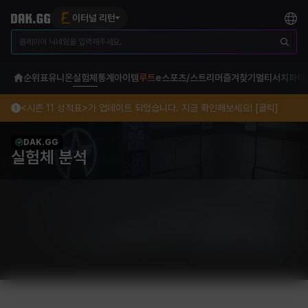
이터널 리턴
순위표
유니온
실험체
통계
아이템
루트
e스포츠/스트리머
즐겨찾기
멀티서치
파티
<시즌 11 성적표>가 업데이트 되었습니다. 지금 확인해보세요! [클릭]
DAK.GG
실험체 분석