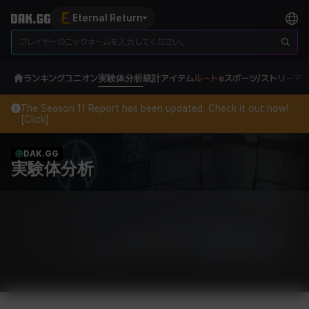
Eternal Return
ランキング
ユニオン
実験体分析
統計
アイテム
ルート
eスポーツ/ストリーマ
The Season 11 Report has been updated. Check it out now!
[Click]
DAK.GG
実験体分析