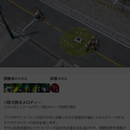
ロッジ
ヴァーニャ
彰一
莉央
雪
実験体のスキル
武器スキル
Q
W
E
R
T
D
Q
咲き誇るメロディー
コストなし / クールダウン1秒(チャージ時間12秒)
プリヤがサラスバティの花のために演奏しながら範囲内の敵にスキルダメージを与
えてサラスバティの花を生成します。
すでに効果範囲内にサラスバティの花がある場合は生成されず、満開効果を発動さ