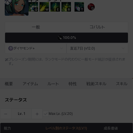
D
Q
W
E
R
T
エステル
エマ
エレナ
エヴァ
カティア
カミロ
一般
コバルト
100.0%
カーラ
ガーネット
キアラ
キャッシー
クレイヴァー
クロエ
ダイヤモンド+
直近7日 (v12.0)
プレシーズン期間には、ランクモードの代わりに一般モード統計が提供されま
す。
ケネス
コラライン
ザヒル
シウカイ
シセラ
シャーロット
概要
アイテム
ルート
特性
戦術スキル
スキル
シュリン
シルヴィア
ジェニー
ジャッキー
スア
セリーヌ
ステータス
Lv.
1
Max Lv.
(LV.20)
タジア
ダイリン
ダニエル
ダルコ
ティア
テオドール
能力
レベル別のステータス
(LV.
1
)
成長価値