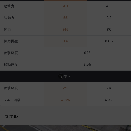
攻撃力
40
4.5
デビー&マーリン
ナタポン
ナディン
ニア
ニッキー
ハート
防御力
55
2.8
体力
915
80
バニス
バーバラ
ヒスイ
ヒョヌ
ビアンカ
ビヒョン
体力再生
0.8
0.05
攻撃速度
0.12
ピオロ
フィオラ
フェリックス
フェンリル
ブレア
プリヤ
移動速度
3.55
ギター
ヘイズ
ヘジン
ヘンリー
マイ
マグヌス
マルティナ
攻撃速度
2
%
2
%
スキル増幅
4.3
%
4.3
%
マーカス
ミルカ
ヤン
ユスティナ
ユミン
ヨハン
スキル
ラウラ
ルク
レオン
レニ
レノア
レノックス