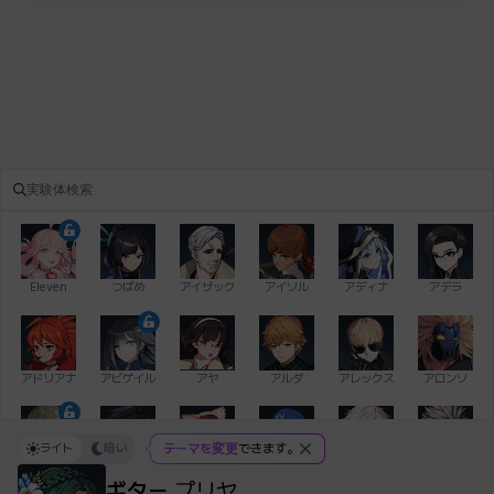
Eleven
つばめ
アイザック
アイソル
アディナ
アデラ
アドリアナ
アビゲイル
アヤ
アルダ
アレックス
アロンソ
ライト
暗い
テーマを変更
できます。
イアン
イシュトヴァーン
イレム
ウィリアム
エイデン
エキオン
ギター
プリヤ