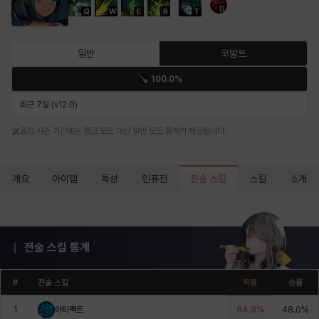
D
Q
W
E
R
T
마르티나
마이
마커스
매그너스
미르카
바냐
일반
코발트
100.0%
바바라
버니스
블레어
비앙카
비형
샬럿
최근 7일 (v12.0)
프리 시즌 기간에는 랭크 모드 대신 일반 모드 통계가 제공됩니다.
셀린
쇼우
쇼이치
수아
슈린
시셀라
전술 스킬
개요
아이템
특성
인퓨전
스킬
소개
실비아
아델라
아드리아나
아디나
아르다
아비게일
전술 스킬 통계
아야
아이솔
아이작
알렉스
알론소
얀
#
전술 스킬
픽률
승률
1
아티팩트
64.8
%
48.0
%