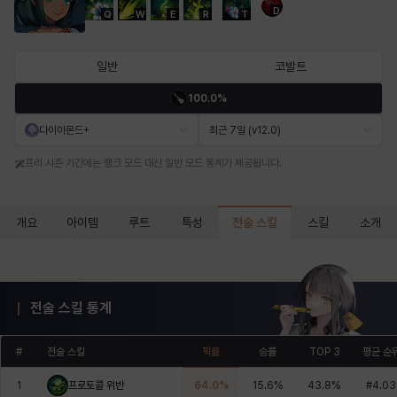
D
Q
W
E
R
T
마르티나
마이
마커스
매그너스
미르카
바냐
일반
코발트
100.0%
바바라
버니스
블레어
비앙카
비형
샬럿
다이아몬드+
최근 7일 (v12.0)
프리 시즌 기간에는 랭크 모드 대신 일반 모드 통계가 제공됩니다.
셀린
쇼우
쇼이치
수아
슈린
시셀라
전술 스킬
개요
아이템
루트
특성
스킬
소개
실비아
아델라
아드리아나
아디나
아르다
아비게일
전술 스킬 통계
아야
아이솔
아이작
알렉스
알론소
얀
#
전술 스킬
픽률
승률
TOP 3
평균 순
1
프로토콜 위반
64.0
%
15.6
%
43.8
%
#
4.03