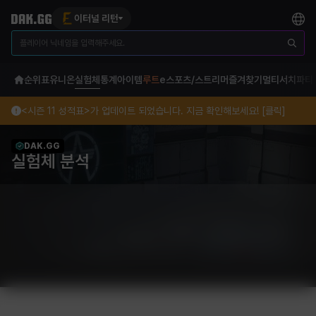
이터널 리턴
순위표
유니온
실험체
통계
아이템
루트
e스포츠/스트리머
즐겨찾기
멀티서치
파티
<시즌 11 성적표>가 업데이트 되었습니다. 지금 확인해보세요! [클릭]
DAK.GG
실험체 분석