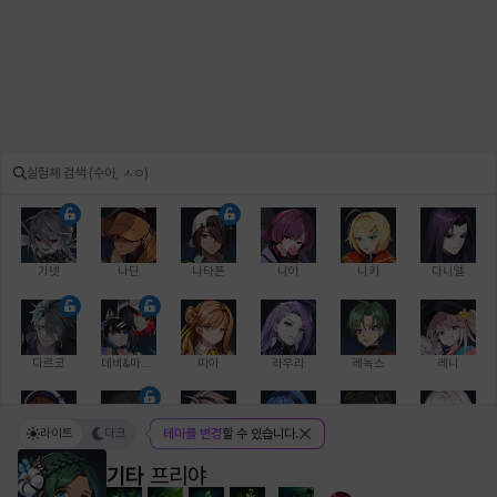
가넷
나딘
나타폰
니아
니키
다니엘
다르코
데비&마를렌
띠아
라우라
레녹스
레니
라이트
다크
테마를 변경
할 수 있습니다.
레온
로지
루크
르노어
리 다이린
리오
기타
프리야