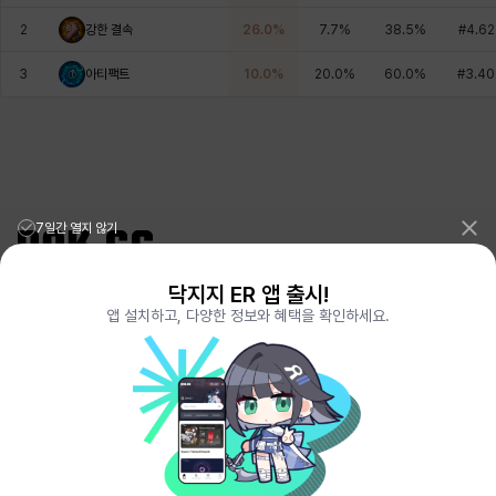
에스텔
에이든
에키온
엘레나
엠마
요한
2
강한 결속
26.0
%
7.7
%
38.5
%
#
4.62
3
아티팩트
10.0
%
20.0
%
60.0
%
#
3.40
윌리엄
유민
유스티나
유키
이렘
이바
이슈트반
이안
일레븐
자히르
재키
제니
7일간 열지 않기
츠바메
카밀로
카티야
칼라
캐시
케네스
닥지지 ER 앱 출시!
리그오브레전드 전적검색 포로지지
PORO.GG
앱 설치하고, 다양한 정보와 혜택을 확인하세요.
전략적팀전투 TFT 전적검색 롤체지지
LOLCHESS.GG
메이플스토리 종합통계
MAPLE.GG
발로란트 전적검색
VALORANT.DAK.GG
코렐라인
크레이버
클로에
키아라
타지아
테오도르
배틀그라운드 전적검색
PUBG.DAK.GG
이터널 리턴 전적검색
ER.DAK.GG
원신 전적검색
GENSHIN.DAK.GG
데드락
DEADLOCK.DAK.GG
펜리르
펠릭스
프리야
피오라
피올로
하트