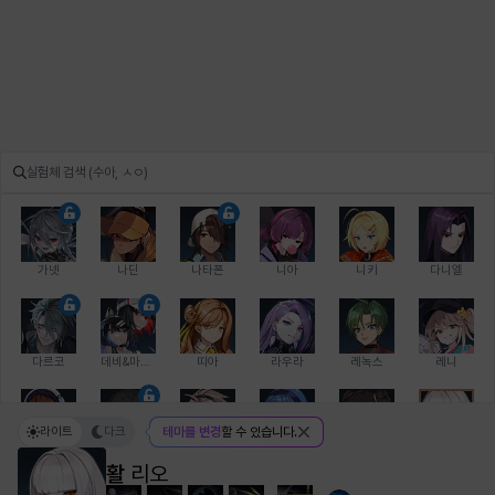
가넷
나딘
나타폰
니아
니키
다니엘
다르코
데비&마를렌
띠아
라우라
레녹스
레니
라이트
다크
테마를 변경
할 수 있습니다.
레온
로지
루크
르노어
리 다이린
리오
활
리오