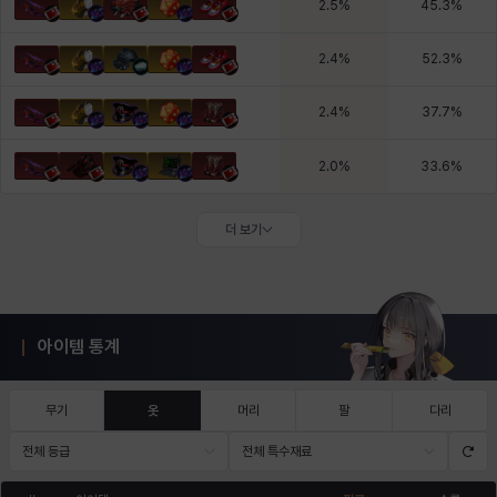
2.5
%
45.3
%
2.4
%
52.3
%
2.4
%
37.7
%
2.0
%
33.6
%
더 보기
아이템 통계
무기
옷
머리
팔
다리
전체 등급
전체 특수재료