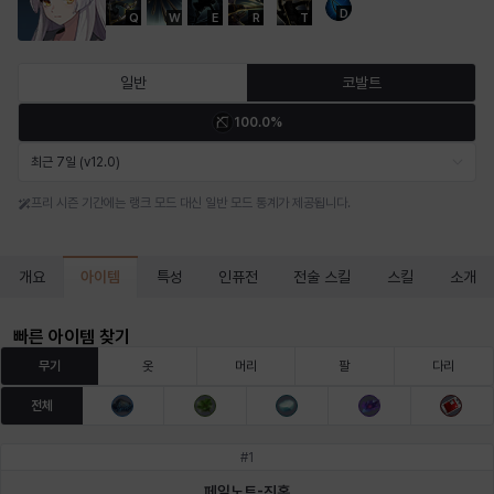
D
Q
W
E
R
T
마르티나
마이
마커스
매그너스
미르카
바냐
일반
코발트
100.0%
바바라
버니스
블레어
비앙카
비형
샬럿
최근 7일 (v12.0)
프리 시즌 기간에는 랭크 모드 대신 일반 모드 통계가 제공됩니다.
셀린
쇼우
쇼이치
수아
슈린
시셀라
아이템
개요
특성
인퓨전
전술 스킬
스킬
소개
실비아
아델라
아드리아나
아디나
아르다
아비게일
빠른 아이템 찾기
무기
옷
머리
팔
다리
전체
아야
아이솔
아이작
알렉스
알론소
얀
#
1
페일노트-진홍