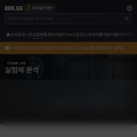
이터널 리턴
순위표
유니온
실험체
통계
아이템
루트
e스포츠/스트리머
즐겨찾기
멀티서치
파티
<시즌 11 성적표>가 업데이트 되었습니다. 지금 확인해보세요! [클릭]
DAK.GG
실험체 분석