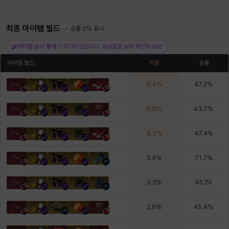
최종 아이템 빌드
헤이즈
헨리
승률 0% 표시
현우
혜진
히스이
아이템 순서 통계
가 추가되었습니다. 화살표를 눌러 확인하세요!
아이템 빌드
픽률
승률
6.4
%
47.2
%
5.8
%
43.7
%
4.2
%
47.4
%
3.4
%
71.7
%
3.3
%
45.1
%
2.9
%
45.4
%