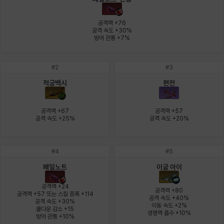
에스텔
에이든
에키온
엘레나
엠마
요한
공격력 +76

공격 속도 +30%

방어 관통 +7%
윌리엄
유민
유스티나
유키
이렘
이바
#
2
#
3
적궁백시
편전
이슈트반
이안
일레븐
자히르
재키
제니
공격력 +67

공격력 +57

공격 속도 +25%
공격 속도 +20%
츠바메
카밀로
카티야
칼라
캐시
케네스
#
4
#
5
페일노트
이글 아이
코렐라인
크레이버
클로에
키아라
타지아
테오도르
공격력 +24

공격력 +80

공격력 +57 또는 스킬 증폭 +114

공격 속도 +40%

공격 속도 +30%

이동 속도 +2%

쿨다운 감소 +15

펜리르
펠릭스
프리야
피오라
피올로
하트
생명력 흡수 +10%
방어 관통 +10%