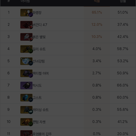
#
아이템
픽률
승률
1
65.1
%
51.0
%
화령장
2
12.0
%
37.4
%
버건디 47
3
10.3
%
42.4
%
붉은 별빛
4
4.0
%
58.7
%
길리 슈트
5
3.4
%
53.2
%
선녀강림
6
2.7
%
50.9
%
택티컬 아머
7
0.8
%
66.0
%
턱시도
8
0.8
%
60.0
%
고스트
9
0.3
%
55.6
%
레이싱 슈트
10
0.3
%
41.2
%
팬텀 자켓
11
0.1
%
20.0
%
흑염룡의 갑주