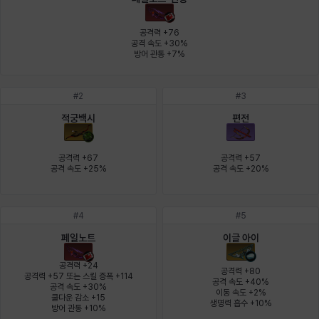
에스텔
에이든
에키온
엘레나
엠마
요한
공격력 +76

공격 속도 +30%

방어 관통 +7%
윌리엄
유민
유스티나
유키
이렘
이바
#
2
#
3
적궁백시
편전
이슈트반
이안
일레븐
자히르
재키
제니
공격력 +67

공격력 +57

공격 속도 +25%
공격 속도 +20%
츠바메
카밀로
카티야
칼라
캐시
케네스
#
4
#
5
페일노트
이글 아이
코렐라인
크레이버
클로에
키아라
타지아
테오도르
공격력 +24

공격력 +80

공격력 +57 또는 스킬 증폭 +114

공격 속도 +40%

공격 속도 +30%

이동 속도 +2%

쿨다운 감소 +15

펜리르
펠릭스
프리야
피오라
피올로
하트
생명력 흡수 +10%
방어 관통 +10%