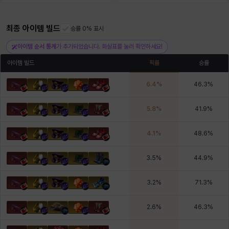
최종 아이템 빌드
헤이즈
헨리
승률 0% 표시
현우
혜진
히스이
아이템 순서 통계
가 추가되었습니다. 화살표를 눌러 확인하세요!
아이템 빌드
픽률
승률
6.4
%
46.3
%
5.8
%
41.9
%
4.1
%
48.6
%
3.5
%
44.9
%
3.2
%
71.3
%
2.6
%
46.3
%