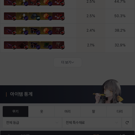
2.5
%
44.7
%
2.5
%
50.3
%
2.4
%
38.2
%
2.1
%
32.9
%
더 보기
아이템 통계
무기
옷
머리
팔
다리
전체 등급
전체 특수재료