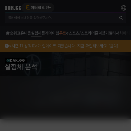
이터널 리턴
순위표
유니온
실험체
통계
아이템
루트
e스포츠/스트리머
즐겨찾기
멀티서치
파티
<시즌 11 성적표>가 업데이트 되었습니다. 지금 확인해보세요! [클릭]
DAK.GG
실험체 분석