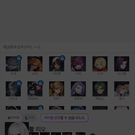
가넷
나딘
나타폰
니아
니키
다니엘
다르코
데비&마를렌
띠아
라우라
레녹스
레니
라이트
다크
테마를 변경
할 수 있습니다.
레온
로지
루크
르노어
리 다이린
리오
활
리오