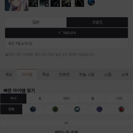
D
Q
W
E
R
T
마르티나
마이
마커스
매그너스
미르카
바냐
일반
코발트
100.0%
바바라
버니스
블레어
비앙카
비형
샬럿
최근 7일 (v12.0)
프리 시즌 기간에는 랭크 모드 대신 일반 모드 통계가 제공됩니다.
셀린
쇼우
쇼이치
수아
슈린
시셀라
아이템
개요
특성
인퓨전
전술 스킬
스킬
소개
실비아
아델라
아드리아나
아디나
아르다
아비게일
빠른 아이템 찾기
무기
옷
머리
팔
다리
전체
아야
아이솔
아이작
알렉스
알론소
얀
#
1
페일노트-진홍