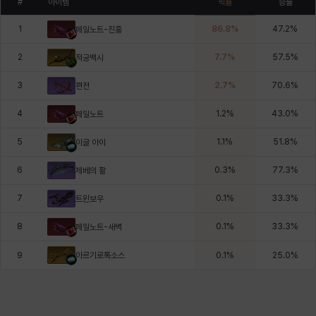
#
아이템
픽률
승률
1
86.8
%
47.2
%
페일노트-진홍
2
7.7
%
57.5
%
적궁백시
3
2.7
%
70.6
%
편전
4
1.2
%
43.0
%
페일노트
5
1.1
%
51.8
%
이글 아이
6
0.3
%
77.3
%
제베의 활
7
0.1
%
33.3
%
트윈보우
8
0.1
%
33.3
%
페일노트-새벽
아르기로톡소스
9
0.1
%
25.0
%