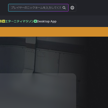
表
エターニティマラソン
Desktop App