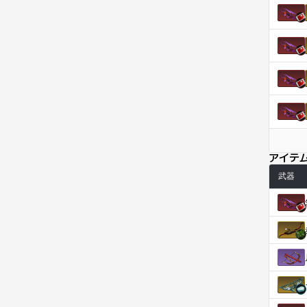
ニッキー
ハート
バニス
バーバラ
ヒスイ
ヒョヌ
ビアンカ
ビヒョン
ピオロ
フィオラ
フェリックス
フェンリル
アイテ
武器
ブレア
プリヤ
ヘイズ
ヘジン
ヘンリー
マイ
マグヌス
マルティナ