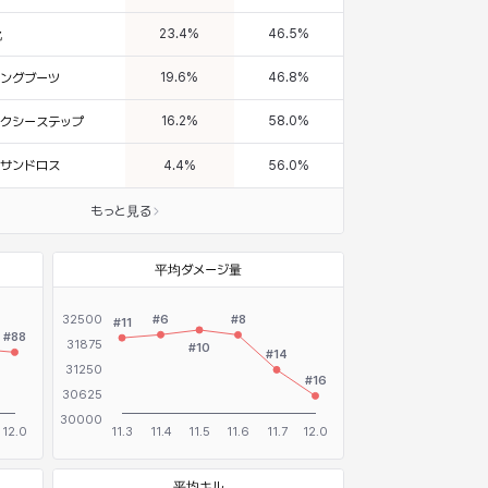
23.4
%
46.5
%
靴
19.6
%
46.8
%
ングブーツ
16.2
%
58.0
%
クシーステップ
サンドロス
4.4
%
56.0
%
もっと見る
平均ダメージ量
平均キル