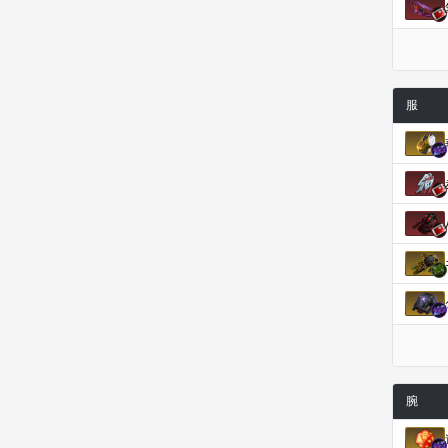
マーカス
ミルカ
ヤン
ユスティナ
ユミン
ヨハン
ラウラ
ルク
服
レオン
レニ
レノア
レノックス
ロッジ
ヴァーニャ
彰一
莉央
雪
腕