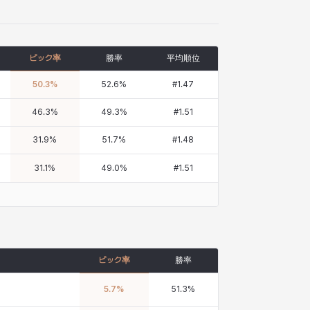
ピック率
勝率
平均順位
50.3
%
52.6
%
#
1.47
46.3
%
49.3
%
#
1.51
31.9
%
51.7
%
#
1.48
31.1
%
49.0
%
#
1.51
ピック率
勝率
5.7
%
51.3
%