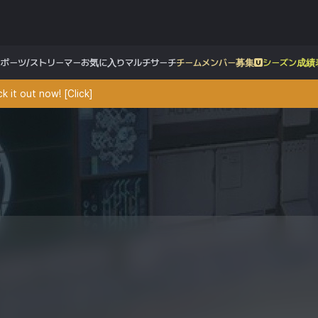
スポーツ/ストリーマー
お気に入り
マルチサーチ
チームメンバー募集
シーズン成績
 it out now! [Click]