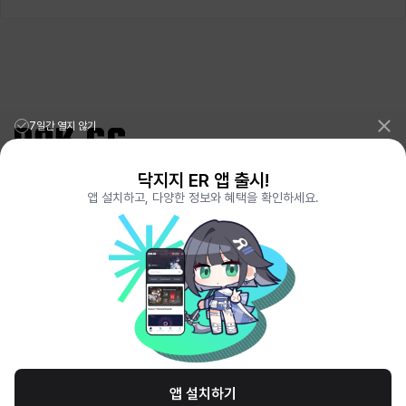
7일간 열지 않기
닥지지 ER 앱 출시!
리그오브레전드 전적검색 포로지지
PORO.GG
앱 설치하고, 다양한 정보와 혜택을 확인하세요.
전략적팀전투 TFT 전적검색 롤체지지
LOLCHESS.GG
메이플스토리 종합통계
MAPLE.GG
발로란트 전적검색
VALORANT.DAK.GG
배틀그라운드 전적검색
PUBG.DAK.GG
이터널 리턴 전적검색
ER.DAK.GG
원신 전적검색
GENSHIN.DAK.GG
데드락
DEADLOCK.DAK.GG
서비스 이용 약관
개인정보 취급방침
제휴 문의
고객센터
채용
앱 설치하기
© All Rights Reserved. Hosted by PlayXP Inc. Eternal Return and all related