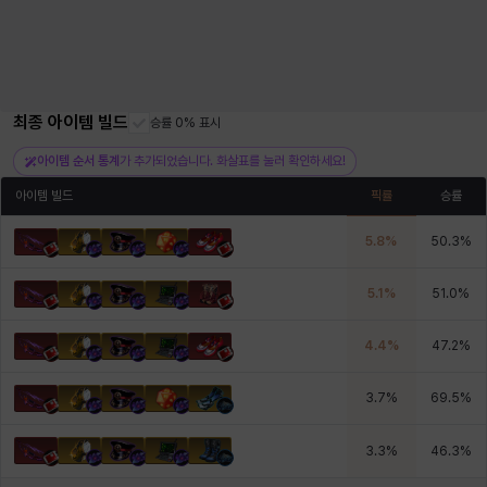
최종 아이템 빌드
승률 0% 표시
아이템 순서 통계
가 추가되었습니다. 화살표를 눌러 확인하세요!
아이템 빌드
픽률
승률
5.8
%
50.3
%
5.1
%
51.0
%
4.4
%
47.2
%
3.7
%
69.5
%
3.3
%
46.3
%