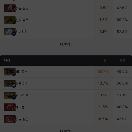
10.5
%
42.6
%
붉은 별빛
4.2
%
60.0
%
길리 슈트
선녀강림
3.1
%
52.3
%
더 보기
머리
픽률
승률
52.7
%
49.6
%
레가투스
13.7
%
56.8
%
쿼드 아이
13.5
%
51.8
%
황야의 별
11.6
%
40.8
%
페더폴
핏빛 왕관
6.5
%
42.9
%
더 보기