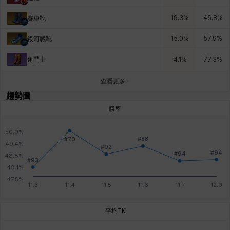
19.3
%
46.8
%
賽車靴
15.0
%
57.9
%
銀河戰靴
角鬥士
4.1
%
77.3
%
查看更多
趨勢圖
勝率
平均TK