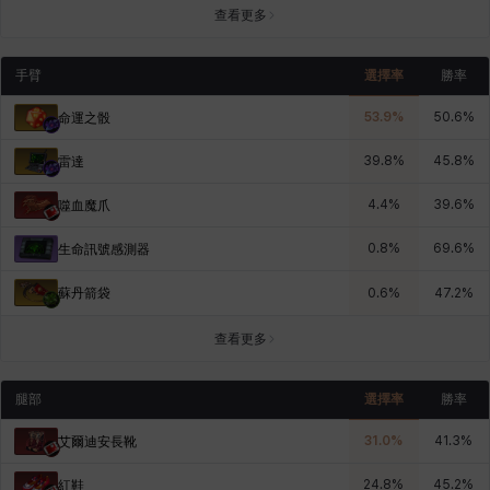
查看更多
手臂
選擇率
勝率
53.9
%
50.6
%
命運之骰
39.8
%
45.8
%
雷達
4.4
%
39.6
%
噬血魔爪
0.8
%
69.6
%
生命訊號感測器
蘇丹箭袋
0.6
%
47.2
%
查看更多
腿部
選擇率
勝率
31.0
%
41.3
%
艾爾迪安長靴
24.8
%
45.2
%
紅鞋