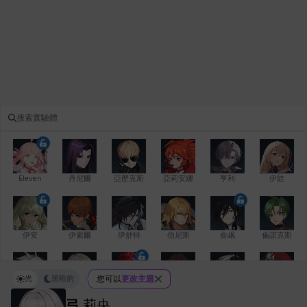
Eleven
丹尼爾
亞歷克斯
亞莉安娜
亨利
伊娃
伊安
伊索爾
伊舒特
伯尼斯
俞岷
倫諾克斯
光
黑暗的
您可以
更改主題
傑琪
克洛伊
克雷弗
凱茜
卡洛琳
卡爾拉
弓
莉央