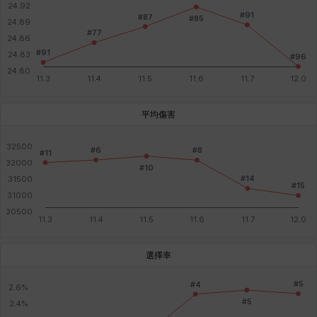
平均傷害
選擇率