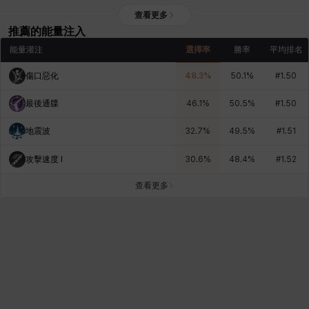
查看更多
推薦的能量注入
能量灌注
選擇率
勝率
平均排名
傷口惡化
48.3
%
50.1
%
#
1.50
最後通牒
46.1
%
50.5
%
#
1.50
地震波
32.7
%
49.5
%
#
1.51
攻擊速度 I
30.6
%
48.4
%
#
1.52
查看更多