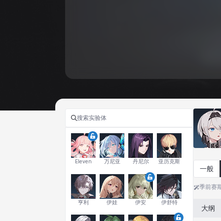
Eleven
万尼亚
丹尼尔
亚历克斯
一般
季前赛
亨利
伊娃
伊安
伊舒特
大纲