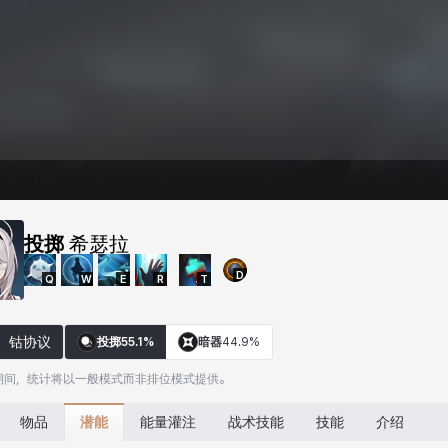
投掷
希瑟拉
D
Q
W
E
R
T
钴协议
投掷
55.1%
暗器
44.9%
期间，统计将以一般模式而非排位模式提供。
潜能
物品
能量灌注
战术技能
技能
介绍