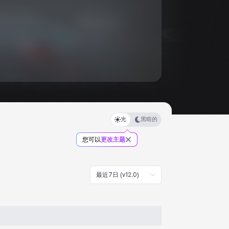
光
黑暗的
您可以
更改主题
最近7日 (v12.0)