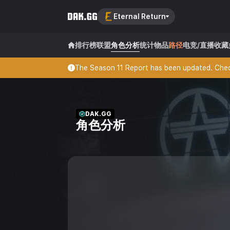
Eternal Return
排行榜
联盟
角色分析
统计
物品
路径
电竞/直播
收藏
The Season 11 Report has been updated. Check
DAK.GG
角色分析