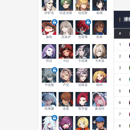
伊萨克
伦诺克斯
伯尼斯
俞岷
潜
#
修凯
克洛伊
克雷弗
凯希
1
2
劳拉
卡拉
卡洛琳
卡米洛
3
4
卡缇娅
卢克
厄喀翁
哈特
5
6
埃琳娜
埃索
塔齐娅
夏洛特
7
8