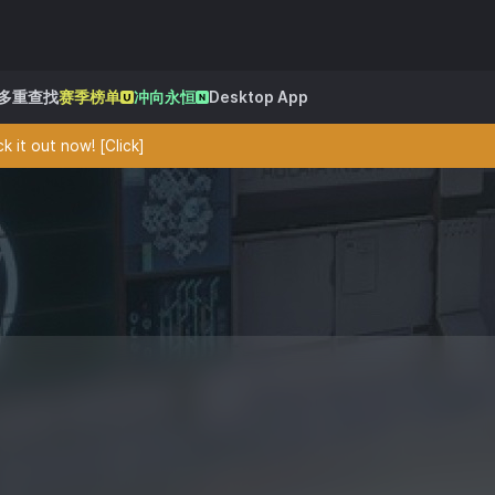
多重查找
赛季榜单
冲向永恒
Desktop App
 it out now! [Click]