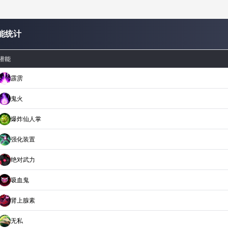
能统计
潜能
霹雳
鬼火
爆炸仙人掌
强化装置
绝对武力
吸血鬼
肾上腺素
无私