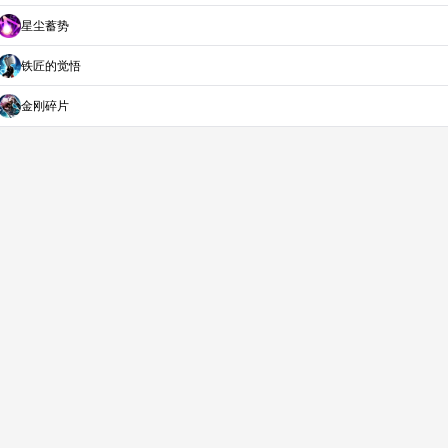
星尘蓄势
铁匠的觉悟
金刚碎片