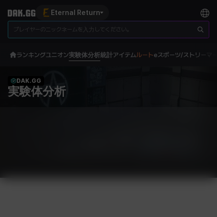
Eternal Return
ランキング
ユニオン
実験体分析
統計
アイテム
ルート
eスポーツ/ストリーマ
DAK.GG
実験体分析