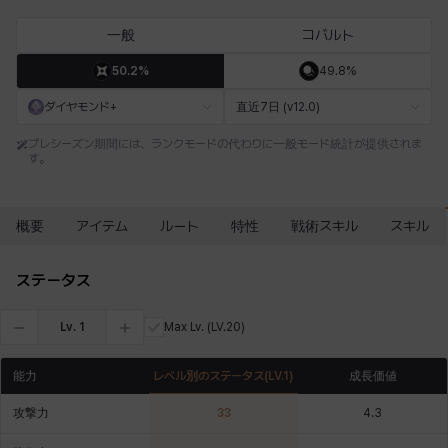
エステル
エマ
エレナ
エヴァ
カティア
カミロ
一般
コバルト
50.2%
49.8%
カーラ
ガーネット
キアラ
キャッシー
クレイヴァー
クロエ
ダイヤモンド+
直近7日 (v12.0)
プレシーズン期間には、ランクモードの代わりに一般モード統計が提供されま
す。
ケネス
コラライン
ザヒル
シウカイ
シセラ
シャーロット
概要
アイテム
ルート
特性
戦術スキル
スキル
シュリン
シルヴィア
ジェニー
ジャッキー
スア
セリーヌ
ステータス
Lv.
1
Max Lv.
(LV.20)
タジア
ダイリン
ダニエル
ダルコ
ティア
テオドール
能力
レベル別のステータス
(LV.
1
)
成長価値
攻撃力
33
4.3
デビー&マーリン
ナタポン
ナディン
ニア
ニッキー
ハート