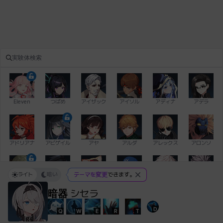
Eleven
つばめ
アイザック
アイソル
アディナ
アデラ
アドリアナ
アビゲイル
アヤ
アルダ
アレックス
アロンソ
ライト
暗い
テーマを変更
できます。
イアン
イシュトヴァーン
イレム
ウィリアム
エイデン
エキオン
暗器
シセラ
D
Q
W
E
R
T