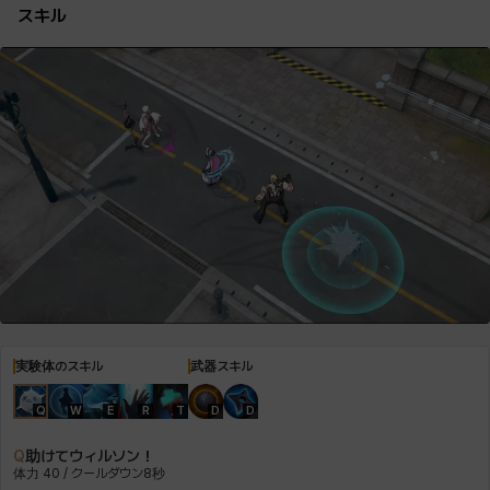
スキル
ロッジ
ヴァーニャ
彰一
莉央
雪
実験体のスキル
武器スキル
Q
W
E
R
T
D
D
Q
助けてウィルソン！
体力 40 / クールダウン8秒