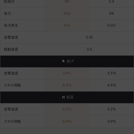
防御力
50
2.4
体力
920
69
バニス
バーバラ
ヒスイ
ヒョヌ
ビアンカ
ビヒョン
体力再生
0.6
0.03
攻撃速度
0.15
ピオロ
フィオラ
フェリックス
フェンリル
ブレア
プリヤ
移動速度
3.5
投げ
ヘイズ
ヘジン
ヘンリー
マイ
マグヌス
マルティナ
攻撃速度
3.5
%
3.5
%
スキル増幅
4.6
%
4.6
%
マーカス
ミルカ
ヤン
ユスティナ
ユミン
ヨハン
暗器
攻撃速度
3.2
%
3.2
%
ラウラ
ルク
レオン
レニ
レノア
レノックス
スキル増幅
3.9
%
3.9
%