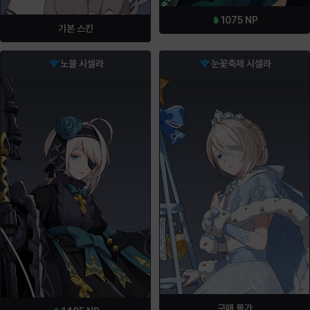
1075
NP
기본 스킨
노블 시셀라
눈꽃축제 시셀라
구매 불가