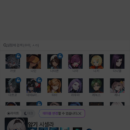
가넷
나딘
나타폰
니아
니키
다니엘
다르코
데비&마를렌
띠아
라우라
레녹스
레니
라이트
다크
테마를 변경
할 수 있습니다.
레온
로지
루크
르노어
리 다이린
리오
암기
시셀라