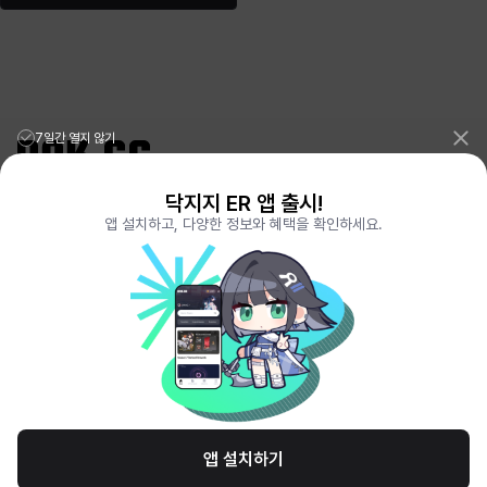
7일간 열지 않기
닥지지 ER 앱 출시!
리그오브레전드 전적검색 포로지지
PORO.GG
앱 설치하고, 다양한 정보와 혜택을 확인하세요.
전략적팀전투 TFT 전적검색 롤체지지
LOLCHESS.GG
메이플스토리 종합통계
MAPLE.GG
발로란트 전적검색
VALORANT.DAK.GG
배틀그라운드 전적검색
PUBG.DAK.GG
이터널 리턴 전적검색
ER.DAK.GG
원신 전적검색
GENSHIN.DAK.GG
데드락
DEADLOCK.DAK.GG
서비스 이용 약관
개인정보 취급방침
제휴 문의
고객센터
채용
앱 설치하기
© All Rights Reserved. Hosted by PlayXP Inc. Eternal Return and all related
logos are trademarks of Nimble Neuron, inc. or its affiliates.