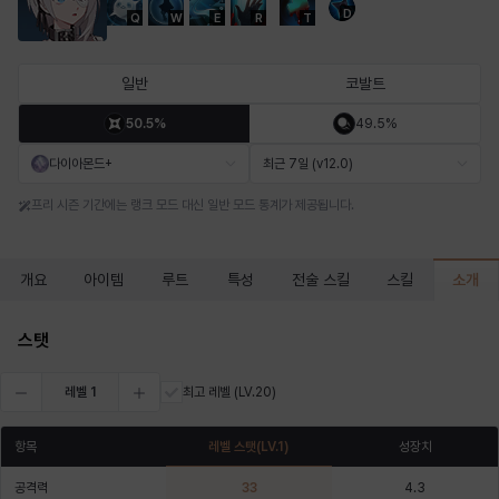
D
Q
W
E
R
T
마르티나
마이
마커스
매그너스
미르카
바냐
일반
코발트
50.5%
49.5%
바바라
버니스
블레어
비앙카
비형
샬럿
다이아몬드+
최근 7일 (v12.0)
프리 시즌 기간에는 랭크 모드 대신 일반 모드 통계가 제공됩니다.
셀린
쇼우
쇼이치
수아
슈린
시셀라
소개
개요
아이템
루트
특성
전술 스킬
스킬
실비아
아델라
아드리아나
아디나
아르다
아비게일
스탯
레벨
1
최고 레벨
(LV.20)
아야
아이솔
아이작
알렉스
알론소
얀
항목
레벨 스탯
(LV.
1
)
성장치
공격력
33
4.3