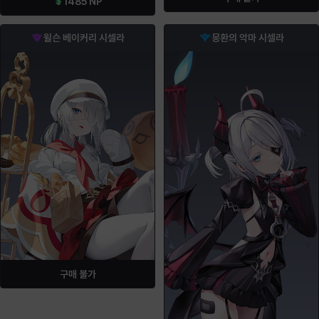
1485
NP
윌슨 베이커리 시셀라
몽환의 악마 시셀라
구매 불가