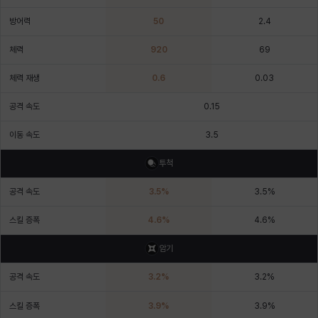
에스텔
에이든
에키온
엘레나
엠마
요한
방어력
50
2.4
체력
920
69
윌리엄
유민
유스티나
유키
이렘
이바
체력 재생
0.6
0.03
공격 속도
0.15
이슈트반
이안
일레븐
자히르
재키
제니
이동 속도
3.5
투척
츠바메
카밀로
카티야
칼라
캐시
케네스
공격 속도
3.5
%
3.5
%
스킬 증폭
4.6
%
4.6
%
코렐라인
크레이버
클로에
키아라
타지아
테오도르
암기
공격 속도
3.2
%
3.2
%
펜리르
펠릭스
프리야
피오라
피올로
하트
스킬 증폭
3.9
%
3.9
%