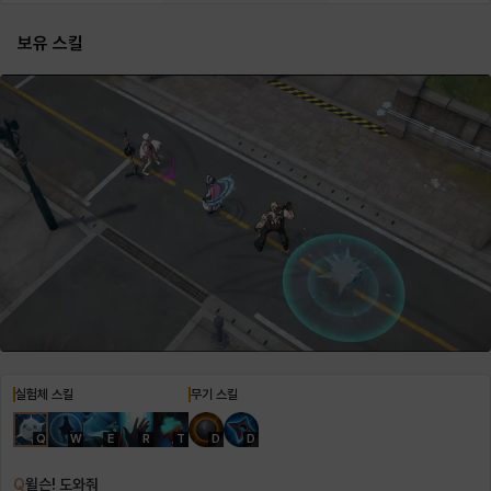
보유 스킬
헤이즈
헨리
현우
혜진
히스이
실험체 스킬
무기 스킬
Q
W
E
R
T
D
D
Q
윌슨! 도와줘