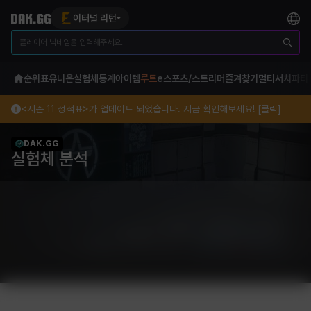
이터널 리턴
순위표
유니온
실험체
통계
아이템
루트
e스포츠/스트리머
즐겨찾기
멀티서치
파티
<시즌 11 성적표>가 업데이트 되었습니다. 지금 확인해보세요! [클릭]
DAK.GG
실험체 분석