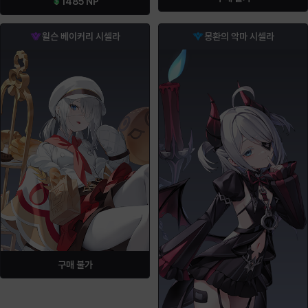
1485
NP
윌슨 베이커리 시셀라
몽환의 악마 시셀라
구매 불가