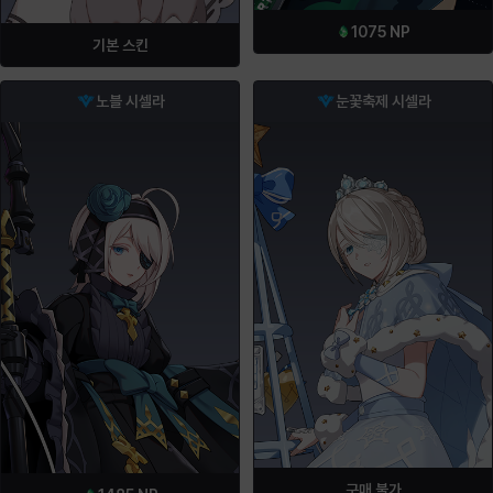
1075
NP
기본 스킨
노블 시셀라
눈꽃축제 시셀라
구매 불가