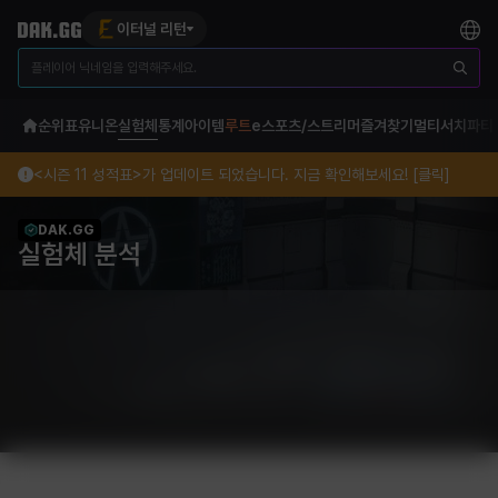
이터널 리턴
순위표
유니온
실험체
통계
아이템
루트
e스포츠/스트리머
즐겨찾기
멀티서치
파티
<시즌 11 성적표>가 업데이트 되었습니다. 지금 확인해보세요! [클릭]
DAK.GG
실험체 분석