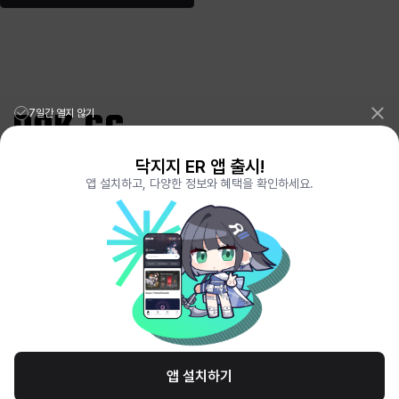
7일간 열지 않기
닥지지 ER 앱 출시!
리그오브레전드 전적검색 포로지지
PORO.GG
앱 설치하고, 다양한 정보와 혜택을 확인하세요.
전략적팀전투 TFT 전적검색 롤체지지
LOLCHESS.GG
메이플스토리 종합통계
MAPLE.GG
발로란트 전적검색
VALORANT.DAK.GG
배틀그라운드 전적검색
PUBG.DAK.GG
이터널 리턴 전적검색
ER.DAK.GG
원신 전적검색
GENSHIN.DAK.GG
데드락
DEADLOCK.DAK.GG
서비스 이용 약관
개인정보 취급방침
제휴 문의
고객센터
채용
앱 설치하기
© All Rights Reserved. Hosted by PlayXP Inc. Eternal Return and all related
logos are trademarks of Nimble Neuron, inc. or its affiliates.