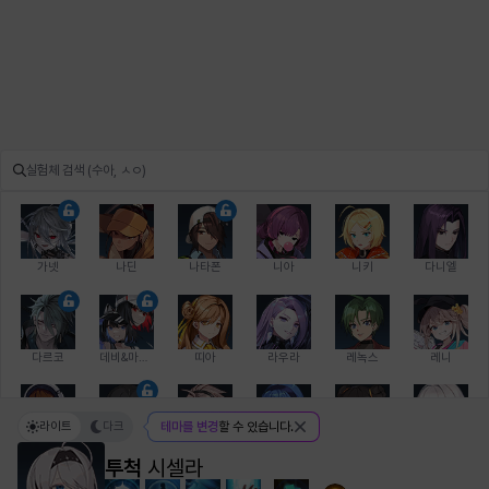
가넷
나딘
나타폰
니아
니키
다니엘
다르코
데비&마를렌
띠아
라우라
레녹스
레니
라이트
다크
테마를 변경
할 수 있습니다.
레온
로지
루크
르노어
리 다이린
리오
투척
시셀라