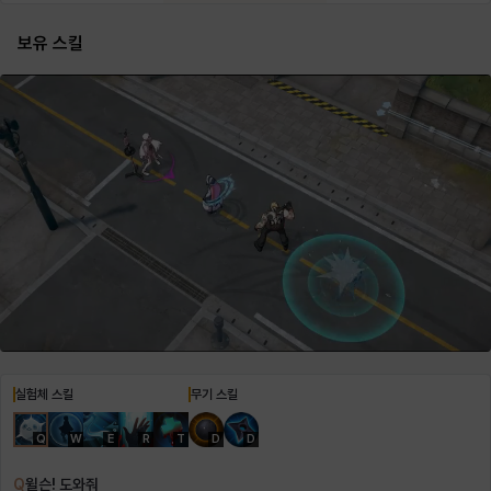
보유 스킬
헤이즈
헨리
현우
혜진
히스이
실험체 스킬
무기 스킬
Q
W
E
R
T
D
D
Q
윌슨! 도와줘