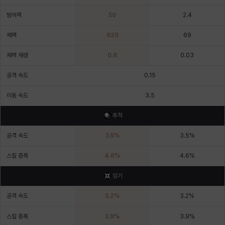
에스텔
에이든
에키온
엘레나
엠마
요한
방어력
50
2.4
체력
920
69
윌리엄
유민
유스티나
유키
이렘
이바
체력 재생
0.6
0.03
공격 속도
0.15
이슈트반
이안
일레븐
자히르
재키
제니
이동 속도
3.5
투척
츠바메
카밀로
카티야
칼라
캐시
케네스
공격 속도
3.5
%
3.5
%
스킬 증폭
4.6
%
4.6
%
코렐라인
크레이버
클로에
키아라
타지아
테오도르
암기
공격 속도
3.2
%
3.2
%
펜리르
펠릭스
프리야
피오라
피올로
하트
스킬 증폭
3.9
%
3.9
%