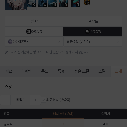
D
Q
W
E
R
T
마르티나
마이
마커스
매그너스
미르카
바냐
일반
코발트
50.5%
49.5%
바바라
버니스
블레어
비앙카
비형
샬럿
다이아몬드+
최근 7일 (v12.0)
프리 시즌 기간에는 랭크 모드 대신 일반 모드 통계가 제공됩니다.
셀린
쇼우
쇼이치
수아
슈린
시셀라
소개
개요
아이템
루트
특성
전술 스킬
스킬
실비아
아델라
아드리아나
아디나
아르다
아비게일
스탯
레벨
1
최고 레벨
(LV.20)
아야
아이솔
아이작
알렉스
알론소
얀
항목
레벨 스탯
(LV.
1
)
성장치
공격력
33
4.3