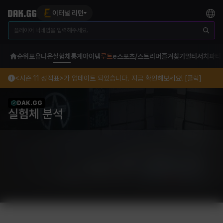
이터널 리턴
순위표
유니온
실험체
통계
아이템
루트
e스포츠/스트리머
즐겨찾기
멀티서치
파티
<시즌 11 성적표>가 업데이트 되었습니다. 지금 확인해보세요! [클릭]
DAK.GG
실험체 분석