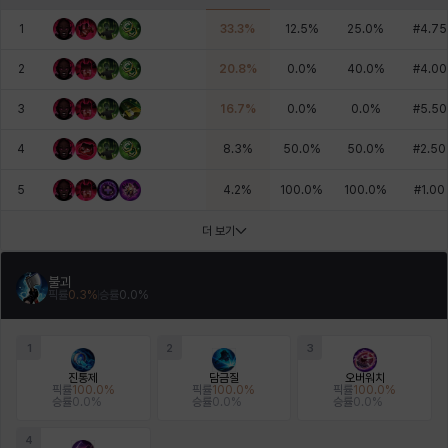
1
33.3
%
12.5
%
25.0
%
#
4.75
2
20.8
%
0.0
%
40.0
%
#
4.00
3
16.7
%
0.0
%
0.0
%
#
5.50
4
8.3
%
50.0
%
50.0
%
#
2.50
5
4.2
%
100.0
%
100.0
%
#
1.00
더 보기
불괴
픽률
0.3
%
승률
0.0
%
1
2
3
진통제
담금질
오버워치
픽률
100.0
%
픽률
100.0
%
픽률
100.0
%
승률
0.0
%
승률
0.0
%
승률
0.0
%
4