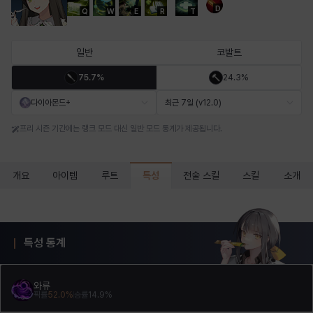
D
Q
W
E
R
T
마르티나
마이
마커스
매그너스
미르카
바냐
일반
코발트
75.7%
24.3%
바바라
버니스
블레어
비앙카
비형
샬럿
다이아몬드+
최근 7일 (v12.0)
프리 시즌 기간에는 랭크 모드 대신 일반 모드 통계가 제공됩니다.
셀린
쇼우
쇼이치
수아
슈린
시셀라
특성
개요
아이템
루트
전술 스킬
스킬
소개
실비아
아델라
아드리아나
아디나
아르다
아비게일
특성 통계
아야
아이솔
아이작
알렉스
알론소
얀
와류
픽률
52.0
%
승률
14.9
%