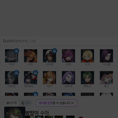
가넷
나딘
나타폰
니아
니키
다니엘
다르코
데비&마를렌
띠아
라우라
레녹스
레니
라이트
다크
테마를 변경
할 수 있습니다.
레온
로지
루크
르노어
리 다이린
리오
방망이
수아