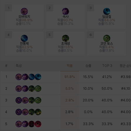
에스텔
에이든
에키온
엘레나
엠마
요한
1
2
3
오버워치
속사
담금질
픽률
98.9
%
픽률
90.1
%
픽률
84.0
%
승률
15.1
%
승률
15.3
%
승률
15.8
%
윌리엄
유민
유스티나
유키
이렘
이바
4
5
6
진통제
초재생
코인 토스
픽률
82.9
%
픽률
11.6
%
픽률
9.4
%
승률
16.0
%
승률
9.5
%
승률
11.8
%
이슈트반
이안
일레븐
자히르
재키
제니
#
특성
픽률
승률
TOP 3
평균 순
츠바메
카밀로
카티야
칼라
캐시
케네스
1
81.8
%
15.5
%
41.2
%
#
3.98
2
5.5
%
10.0
%
50.0
%
#
4.10
코렐라인
크레이버
클로에
키아라
타지아
테오도르
3
2.8
%
20.0
%
40.0
%
#
4.00
4
2.8
%
0.0
%
40.0
%
#
4.00
펜리르
펠릭스
프리야
피오라
피올로
하트
5
1.7
%
33.3
%
33.3
%
#
3.33