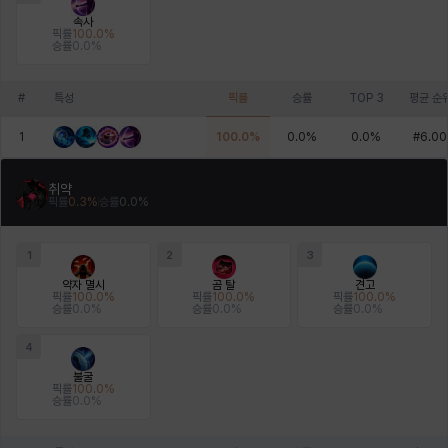
속사
픽률
100.0
%
승률
0.0
%
#
특성
픽률
승률
TOP 3
평균 순
1
100.0
%
0.0
%
0.0
%
#
6.00
취약
픽률
0.3
%
승률
0.0
%
1
2
3
약자 멸시
곰 탈
견고
픽률
100.0
%
픽률
100.0
%
픽률
100.0
%
승률
0.0
%
승률
0.0
%
승률
0.0
%
4
불굴
픽률
100.0
%
승률
0.0
%