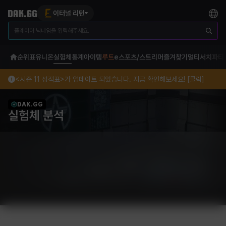
이터널 리턴
순위표
유니온
실험체
통계
아이템
루트
e스포츠/스트리머
즐겨찾기
멀티서치
파티
<시즌 11 성적표>가 업데이트 되었습니다. 지금 확인해보세요! [클릭]
DAK.GG
실험체 분석