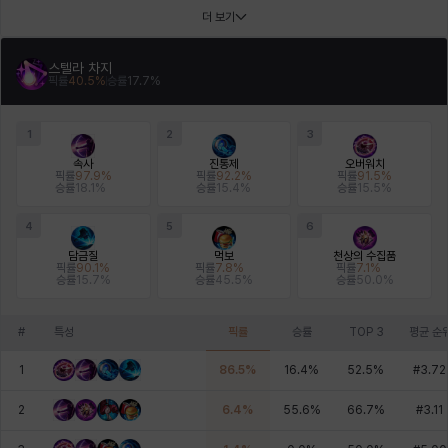
더 보기
헤이즈
헨리
현우
혜진
히스이
스텔라 차지
픽률
40.5
%
승률
17.7
%
1
2
3
속사
진통제
오버워치
픽률
97.9
%
픽률
92.2
%
픽률
91.5
%
승률
18.1
%
승률
15.4
%
승률
15.5
%
4
5
6
담금질
먹보
천상의 수집품
픽률
90.1
%
픽률
7.8
%
픽률
7.1
%
승률
15.7
%
승률
45.5
%
승률
50.0
%
#
특성
픽률
승률
TOP 3
평균 순
1
86.5
%
16.4
%
52.5
%
#
3.72
2
6.4
%
55.6
%
66.7
%
#
3.11