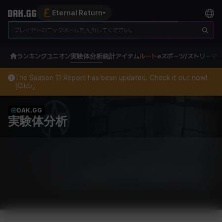
Eternal Return
ランキング
ユニオン
実験体分析
統計
アイテム
ルート
eスポーツ/ストリーマ
The Season 11 Report has been updated. Check it out now!
[Click]
DAK.GG
実験体分析