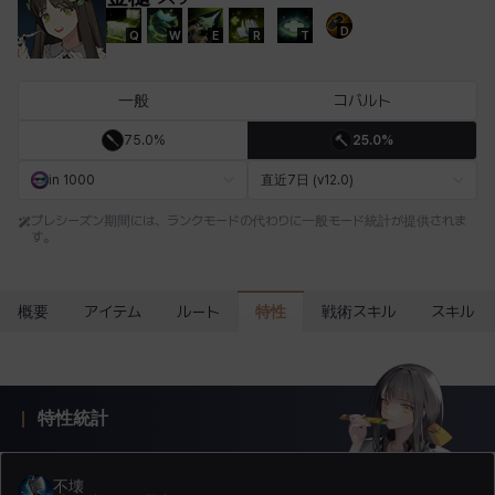
D
Q
W
E
R
T
エステル
エマ
エレナ
エヴァ
カティア
カミロ
一般
コバルト
75.0%
25.0%
カーラ
ガーネット
キアラ
キャッシー
クレイヴァー
クロエ
in 1000
直近7日 (v12.0)
プレシーズン期間には、ランクモードの代わりに一般モード統計が提供されま
す。
ケネス
コラライン
ザヒル
シウカイ
シセラ
シャーロット
特性
概要
アイテム
ルート
戦術スキル
スキル
シュリン
シルヴィア
ジェニー
ジャッキー
スア
セリーヌ
特性統計
タジア
ダイリン
ダニエル
ダルコ
ティア
テオドール
不壊