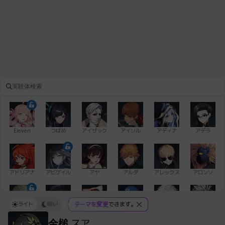
Eleven
つばめ
アイザック
アイソル
アディナ
アデラ
アドリアナ
アビゲイル
アヤ
アルダ
アレックス
アロンソ
ライト
暗い
テーマを変更
できます。
イアン
イシュトヴァーン
イレム
ウィリアム
エイデン
エキオン
金槌
スア